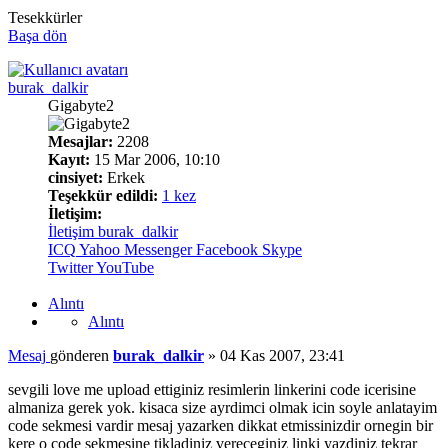
Tesekkürler
Başa dön
burak_dalkir
Gigabyte2
Mesajlar:
2208
Kayıt:
15 Mar 2006, 10:10
cinsiyet:
Erkek
Teşekkür edildi:
1 kez
İletişim:
İletişim burak_dalkir
ICQ
Yahoo Messenger
Facebook
Skype
Twitter
YouTube
Alıntı
Alıntı
Mesaj
gönderen
burak_dalkir
»
04 Kas 2007, 23:41
sevgili love me upload ettiginiz resimlerin linkerini code icerisine
almaniza gerek yok. kisaca size ayrdimci olmak icin soyle anlatayim
code sekmesi vardir mesaj yazarken dikkat etmissinizdir ornegin bir
kere o code sekmesine tikladiniz vereceginiz linki yazdiniz tekrar