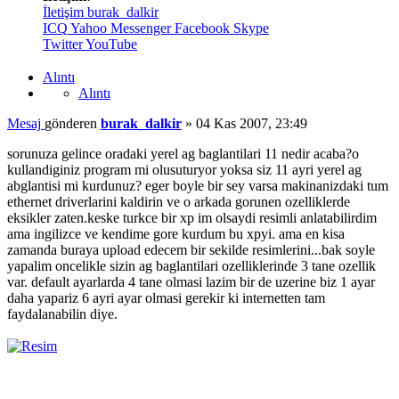
İletişim burak_dalkir
ICQ
Yahoo Messenger
Facebook
Skype
Twitter
YouTube
Alıntı
Alıntı
Mesaj
gönderen
burak_dalkir
»
04 Kas 2007, 23:49
sorunuza gelince oradaki yerel ag baglantilari 11 nedir acaba?o
kullandiginiz program mi olusuturyor yoksa siz 11 ayri yerel ag
abglantisi mi kurdunuz? eger boyle bir sey varsa makinanizdaki tum
ethernet driverlarini kaldirin ve o arkada gorunen ozelliklerde
eksikler zaten.keske turkce bir xp im olsaydi resimli anlatabilirdim
ama ingilizce ve kendime gore kurdum bu xpyi. ama en kisa
zamanda buraya upload edecem bir sekilde resimlerini...bak soyle
yapalim oncelikle sizin ag baglantilari ozelliklerinde 3 tane ozellik
var. default ayarlarda 4 tane olmasi lazim bir de uzerine biz 1 ayar
daha yapariz 6 ayri ayar olmasi gerekir ki internetten tam
faydalanabilin diye.