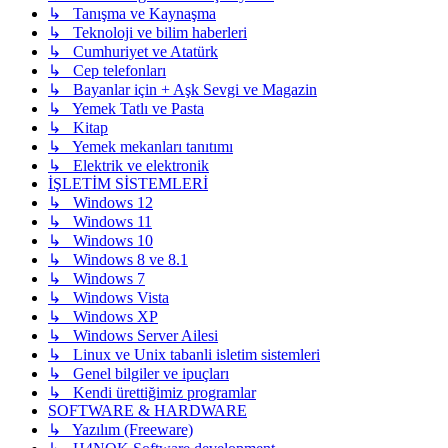
↳ Tanışma ve Kaynaşma
↳ Teknoloji ve bilim haberleri
↳ Cumhuriyet ve Atatürk
↳ Cep telefonları
↳ Bayanlar için + Aşk Sevgi ve Magazin
↳ Yemek Tatlı ve Pasta
↳ Kitap
↳ Yemek mekanları tanıtımı
↳ Elektrik ve elektronik
İŞLETİM SİSTEMLERİ
↳ Windows 12
↳ Windows 11
↳ Windows 10
↳ Windows 8 ve 8.1
↳ Windows 7
↳ Windows Vista
↳ Windows XP
↳ Windows Server Ailesi
↳ Linux ve Unix tabanli isletim sistemleri
↳ Genel bilgiler ve ipuçları
↳ Kendi ürettiğimiz programlar
SOFTWARE & HARDWARE
↳ Yazılım (Freeware)