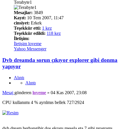
Terabyte1
Mesajlar:
3849
Kayıt:
10 Tem 2007, 11:47
cinsiyet:
Erkek
Teşekkür etti:
1 kez
Teşekkür edildi:
118 kez
İletişim:
İletişim loveme
Yahoo Messenger
Dvb dreamda sorun çıkıyor explorer gibi donma
yapıyor
Alıntı
Alıntı
Mesaj
gönderen
loveme
»
04 Kas 2007, 23:08
CPU kullanımı 4 % ayrılmıs bellek 727/2924
dvb dream herhangibir dos ekranı mesela eta 7 gibi programı