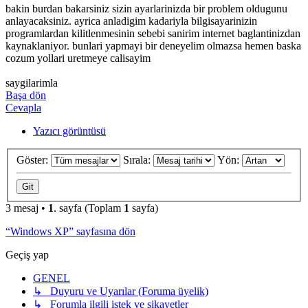
bakin burdan bakarsiniz sizin ayarlarinizda bir problem oldugunu
anlayacaksiniz. ayrica anladigim kadariyla bilgisayarinizin
programlardan kilitlenmesinin sebebi sanirim internet baglantinizdan
kaynaklaniyor. bunlari yapmayi bir deneyelim olmazsa hemen baska
cozum yollari uretmeye calisayim
saygilarimla
Başa dön
Cevapla
Yazıcı görüntüsü
Göster:
Sırala:
Yön:
3 mesaj •
1
. sayfa (Toplam
1
sayfa)
“Windows XP” sayfasına dön
Geçiş yap
GENEL
↳ Duyuru ve Uyarılar (Foruma üyelik)
↳ Forumla ilgili istek ve şikayetler