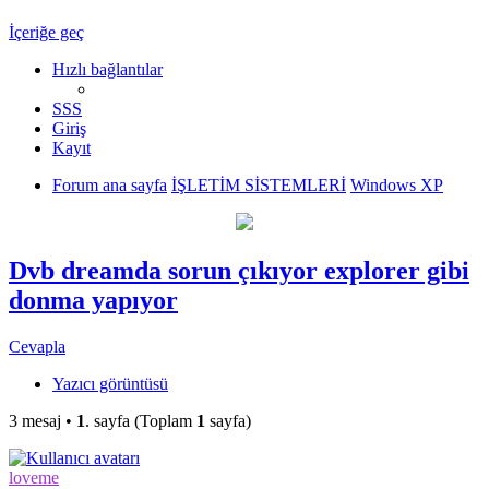
İçeriğe geç
Hızlı bağlantılar
SSS
Giriş
Kayıt
Forum ana sayfa
İŞLETİM SİSTEMLERİ
Windows XP
Dvb dreamda sorun çıkıyor explorer gibi
donma yapıyor
Cevapla
Yazıcı görüntüsü
3 mesaj •
1
. sayfa (Toplam
1
sayfa)
loveme