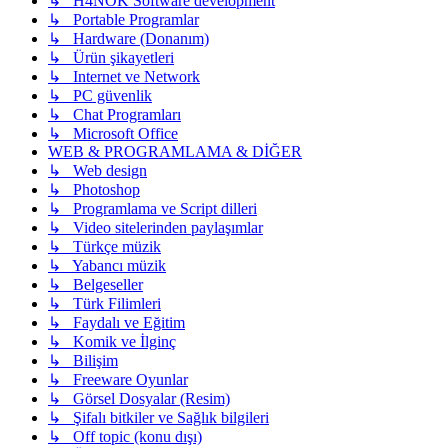
↳ H4NOK Software development
↳ Portable Programlar
↳ Hardware (Donanım)
↳ Ürün şikayetleri
↳ Internet ve Network
↳ PC güvenlik
↳ Chat Programları
↳ Microsoft Office
WEB & PROGRAMLAMA & DİĞER
↳ Web design
↳ Photoshop
↳ Programlama ve Script dilleri
↳ Video sitelerinden paylaşımlar
↳ Türkçe müzik
↳ Yabancı müzik
↳ Belgeseller
↳ Türk Filimleri
↳ Faydalı ve Eğitim
↳ Komik ve İlginç
↳ Bilişim
↳ Freeware Oyunlar
↳ Görsel Dosyalar (Resim)
↳ Şifalı bitkiler ve Sağlık bilgileri
↳ Off topic (konu dışı)