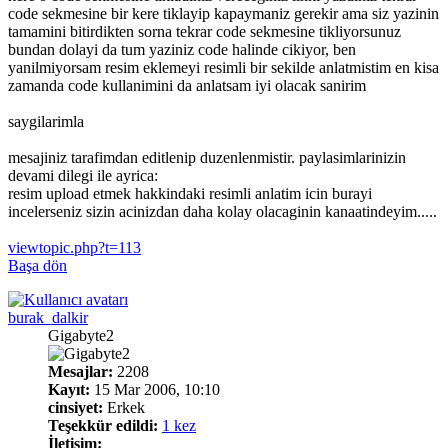
code sekmesine bir kere tiklayip kapaymaniz gerekir ama siz yazinin
tamamini bitirdikten sorna tekrar code sekmesine tikliyorsunuz
bundan dolayi da tum yaziniz code halinde cikiyor, ben
yanilmiyorsam resim eklemeyi resimli bir sekilde anlatmistim en kisa
zamanda code kullanimini da anlatsam iyi olacak sanirim
saygilarimla
mesajiniz tarafimdan editlenip duzenlenmistir. paylasimlarinizin
devami dilegi ile ayrica:
resim upload etmek hakkindaki resimli anlatim icin burayi
incelerseniz sizin acinizdan daha kolay olacaginin kanaatindeyim.....
viewtopic.php?t=113
Başa dön
burak_dalkir
Gigabyte2
Mesajlar:
2208
Kayıt:
15 Mar 2006, 10:10
cinsiyet:
Erkek
Teşekkür edildi:
1 kez
İletişim: