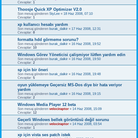
Cevaplar:
1
Thoosje Quick XP Optimizer V2.0
Son mesaj gönderen
StyLee
«
18 Haz 2008, 07:10
Cevaplar:
1
xp kullanıcı hesabı yardım
Son mesaj gönderen
burak_dalkir
«
17 Haz 2008, 12:31
Cevaplar:
8
formatta hdd görmeme sorunu?
Son mesaj gönderen
burak_dalkir
«
16 Haz 2008, 19:52
Cevaplar:
10
Windows Görev Yöneticisi çalişmiyor lütfen yardım edin
Son mesaj gönderen
burak_dalkir
«
16 Haz 2008, 19:50
Cevaplar:
2
sp için bir öneri
Son mesaj gönderen
burak_dalkir
«
16 Haz 2008, 19:48
Cevaplar:
5
oyun yüklemeye Geçersiz MS-Dos diye bir hata veriyor
yardım
Son mesaj gönderen
burak_dalkir
«
16 Haz 2008, 19:15
Cevaplar:
2
Windows Media Player 12 beta
Son mesaj gönderen
velociraptor
«
14 Haz 2008, 15:09
Cevaplar:
12
Geçerli Windows bellek görüntüsü değil sorunu
Son mesaj gönderen
velociraptor
«
14 Haz 2008, 03:54
Cevaplar:
1
xp için vista ses patch istek