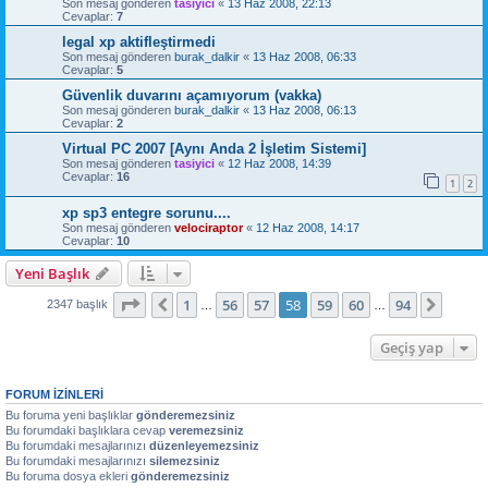
Son mesaj gönderen
tasiyici
«
13 Haz 2008, 22:13
Cevaplar:
7
legal xp aktifleştirmedi
Son mesaj gönderen
burak_dalkir
«
13 Haz 2008, 06:33
Cevaplar:
5
Güvenlik duvarını açamıyorum (vakka)
Son mesaj gönderen
burak_dalkir
«
13 Haz 2008, 06:13
Cevaplar:
2
Virtual PC 2007 [Aynı Anda 2 İşletim Sistemi]
Son mesaj gönderen
tasiyici
«
12 Haz 2008, 14:39
Cevaplar:
16
1
2
xp sp3 entegre sorunu....
Son mesaj gönderen
velociraptor
«
12 Haz 2008, 14:17
Cevaplar:
10
Yeni Başlık
58
. sayfa (Toplam
94
sayfa)
1
56
57
58
59
60
94
Önceki
Sonra
2347 başlık
…
…
Geçiş yap
FORUM IZINLERI
Bu foruma yeni başlıklar
gönderemezsiniz
Bu forumdaki başlıklara cevap
veremezsiniz
Bu forumdaki mesajlarınızı
düzenleyemezsiniz
Bu forumdaki mesajlarınızı
silemezsiniz
Bu foruma dosya ekleri
gönderemezsiniz