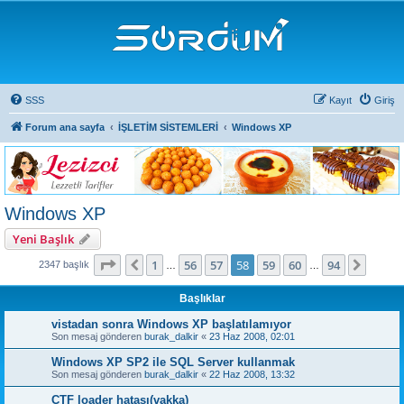
SSS
Kayıt
Giriş
Forum ana sayfa
İŞLETİM SİSTEMLERİ
Windows XP
Windows XP
Yeni Başlık
58
. sayfa (Toplam
94
sayfa)
1
56
57
58
59
60
94
Önceki
Sonra
2347 başlık
…
…
Başlıklar
vistadan sonra Windows XP başlatılamıyor
Son mesaj gönderen
burak_dalkir
«
23 Haz 2008, 02:01
Windows XP SP2 ile SQL Server kullanmak
Son mesaj gönderen
burak_dalkir
«
22 Haz 2008, 13:32
CTF loader hatası(vakka)