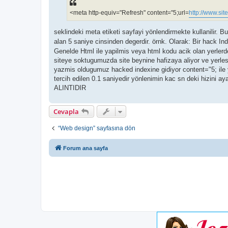
<meta http-equiv="Refresh" content="5;url=
http://www.si
seklindeki meta etiketi sayfayi yönlendirmekte kullanilir. 
alan 5 saniye cinsinden degerdir. örnk. Olarak: Bir hack In
Genelde Html ile yapilmis veya html kodu acik olan yerlerd
siteye soktugumuzda site beynine hafizaya aliyor ve yerle
yazmis oldugumuz hacked indexine gidiyor content="5; ile y
tercih edilen 0.1 saniyedir yönlenimin kac sn deki hizini ayar
ALINTIDIR
Cevapla
“Web design” sayfasına dön
Forum ana sayfa