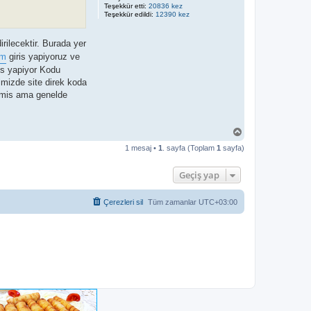
Teşekkür etti:
20836 kez
Teşekkür edildi:
12390 kez
rilecektir. Burada yer
om
giris yapiyoruz ve
is yapiyor Kodu
imizde site direk koda
almis ama genelde
B
a
1 mesaj •
1
. sayfa (Toplam
1
sayfa)
ş
a
d
Geçiş yap
ö
n
Çerezleri sil
Tüm zamanlar
UTC+03:00