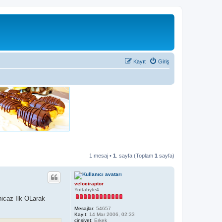
Kayıt
Giriş
1 mesaj •
1
. sayfa (Toplam
1
sayfa)
velociraptor
Yottabyte4
nicaz Ilk OLarak
Mesajlar:
54657
Kayıt:
14 Mar 2006, 02:33
cinsiyet:
Erkek