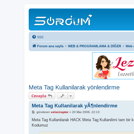
SSS
Forum ana sayfa
WEB & PROGRAMLAMA & DİĞER
Web 
Meta Tag Kullanilarak yönlendirme
Cevapla
Meta Tag Kullanilarak yÃ¶nlendirme
M
gönderen
velociraptor
»
20 Mar 2006, 22:13
e
s
Meta Tag Kullanilarak HACK Meta Tag Kullanilimi tam bir kod
a
Kodumuz
j