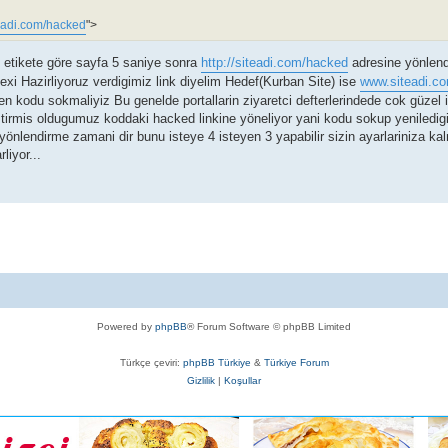
teadi.com/hacked
">
Bu etikete göre sayfa 5 saniye sonra
http://siteadi.com/hacked
adresine yönlendi
dexi Hazirliyoruz verdigimiz link diyelim Hedef(Kurban Site) ise
www.siteadi.c
en kodu sokmaliyiz Bu genelde portallarin ziyaretci defterlerindede cok güzel 
stirmis oldugumuz koddaki hacked linkine yöneliyor yani kodu sokup yeniledig
önlendirme zamani dir bunu isteye 4 isteyen 3 yapabilir sizin ayarlariniza k
liyor...
Powered by
phpBB
® Forum Software © phpBB Limited
Türkçe çeviri:
phpBB Türkiye
&
Türkiye Forum
Gizlilik
|
Koşullar