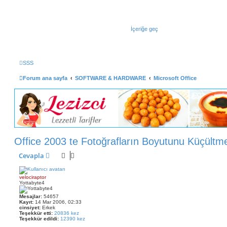
İçeriğe geç
SSS
Forum ana sayfa
SOFTWARE & HARDWARE
Microsoft Office
Office 2003 te Fotoğrafların Boyutunu Küçültm
Cevapla
velociraptor
Yottabyte4
Mesajlar:
54657
Kayıt:
14 Mar 2006, 02:33
cinsiyet:
Erkek
Teşekkür etti:
20836 kez
Teşekkür edildi:
12390 kez