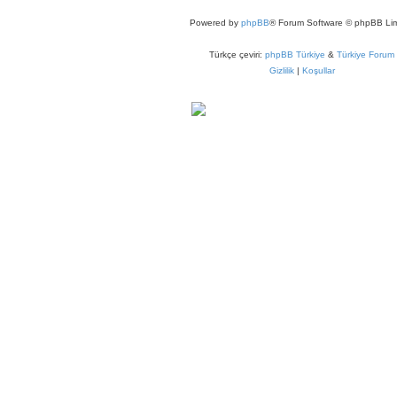
Powered by
phpBB
® Forum Software © phpBB Lim
Türkçe çeviri:
phpBB Türkiye
&
Türkiye Forum
Gizlilik
|
Koşullar