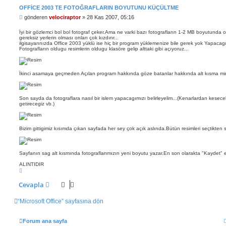
OFFICE 2003 TE FOTOĞRAFLARIN BOYUTUNU KÜÇÜLTME
M
gönderen
velociraptor
»
28 Kas 2007, 05:16
e
s
İyi bir gözlemci bol bol fotograf çeker.Ama ne varki bazı fotografların 1-2 MB boyutunda 
gereksiz yerlerin olması onları çok kızdırır...
a
ilgisayarınızda Office 2003 yüklü ise hiç bir program yüklemenize bile gerek yok Yapacagım
j
Fotografların oldugu resimlerin oldugu klasöre gelip alttaki gibi açıyoruz...
İkinci asamaya geçmeden Açılan program hakkında göze batanlar hakkında alt kısma mini 
Son sayda da fotograflara nasıl bir islem yapacagımızı belirleyelim...(Kenarlardan kesecek
getirecegiz vb.)
Bizim gittigimiz kısımda çıkan sayfada her sey çok açık aslında.Bütün resimleri seçtikten
Sayfanın sag alt kısmında fotograflarımızın yeni boyutu yazar.En son olarakta "Kaydet"
ALINTIDIR
B
a
ş
Cevapla
a
d
ö
“Microsoft Office” sayfasına dön
n
Forum ana sayfa