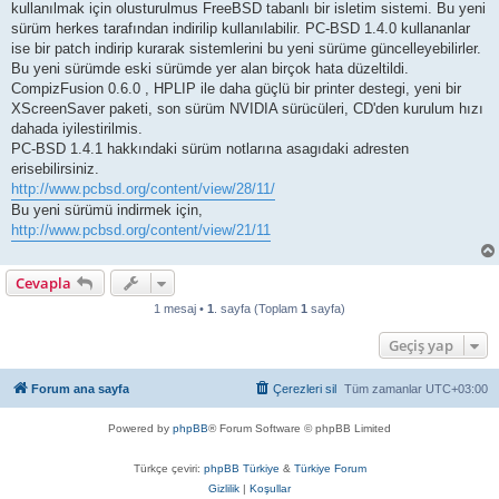
kullanılmak için olusturulmus FreeBSD tabanlı bir isletim sistemi. Bu yeni
sürüm herkes tarafından indirilip kullanılabilir. PC-BSD 1.4.0 kullananlar
ise bir patch indirip kurarak sistemlerini bu yeni sürüme güncelleyebilirler.
Bu yeni sürümde eski sürümde yer alan birçok hata düzeltildi.
CompizFusion 0.6.0 , HPLIP ile daha güçlü bir printer destegi, yeni bir
XScreenSaver paketi, son sürüm NVIDIA sürücüleri, CD'den kurulum hızı
dahada iyilestirilmis.
PC-BSD 1.4.1 hakkındaki sürüm notlarına asagıdaki adresten
erisebilirsiniz.
http://www.pcbsd.org/content/view/28/11/
Bu yeni sürümü indirmek için,
http://www.pcbsd.org/content/view/21/11
Cevapla
1 mesaj •
1
. sayfa (Toplam
1
sayfa)
Geçiş yap
Forum ana sayfa
Çerezleri sil
Tüm zamanlar
UTC+03:00
Powered by
phpBB
® Forum Software © phpBB Limited
Türkçe çeviri:
phpBB Türkiye
&
Türkiye Forum
Gizlilik
|
Koşullar