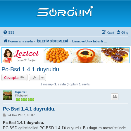
SSS
Kayıt
Giriş
Forum ana sayfa
İŞLETİM SİSTEMLERİ
Linux ve Unix tabanli isletim sistemleri
Pc-Bsd 1.4.1 duyruldu.
Cevapla
1 mesaj •
1
. sayfa (Toplam
1
sayfa)
Squirrel
Kilobyte4
Pc-Bsd 1.4.1 duyruldu.
M
24 Kas 2007, 08:07
e
s
Pc-Bsd 1.4.1 duyruldu.
a
PC-BSD gelistiricileri PC-BSD 1.4.1'ü duyurdu. Bu dagıtım masaüstünde
j