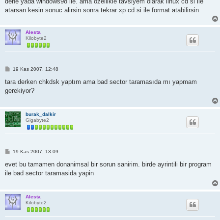
dene yada windows98 ile. ama ozellikle tavsiyem olarak linux cd si ile
atarsan kesin sonuc alirsin sonra tekrar xp cd si ile format atabilirsin
Alesta
Kilobyte2
M
19 Kas 2007, 12:48
e
s
tara derken chkdsk yaptım ama bad sector taramasıda mı yapmam
a
gerekiyor?
j
burak_dalkir
Gigabyte2
M
19 Kas 2007, 13:09
e
s
evet bu tamamen donanimsal bir sorun sanirim. birde ayrintili bir program
a
ile bad sector taramasida yapin
j
Alesta
Kilobyte2