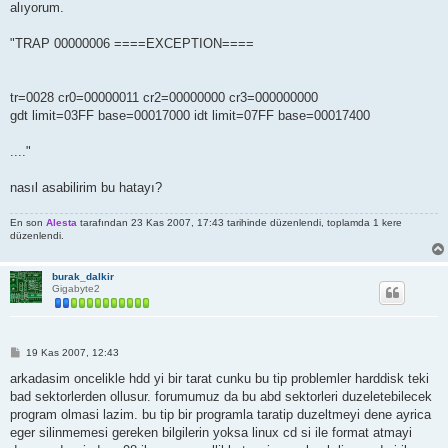
alıyorum.
"TRAP 00000006 ====EXCEPTION====
tr=0028 cr0=00000011 cr2=00000000 cr3=000000000
gdt limit=03FF base=00017000 idt limit=07FF base=00017400
...."
nasıl asabilirim bu hatayı?
En son
Alesta
tarafından 23 Kas 2007, 17:43 tarihinde düzenlendi, toplamda 1 kere
düzenlendi.
burak_dalkir
Gigabyte2
M
19 Kas 2007, 12:43
e
s
arkadasim oncelikle hdd yi bir tarat cunku bu tip problemler harddisk teki
a
bad sektorlerden ollusur. forumumuz da bu abd sektorleri duzeletebilecek
j
program olmasi lazim. bu tip bir programla taratip duzeltmeyi dene ayrica
eger silinmemesi gereken bilgilerin yoksa linux cd si ile format atmayi