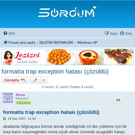
SSS
Kayıt
Giriş
Forum ana sayfa
İŞLETİM SİSTEMLERİ
Windows XP
formatta trap exception hatası (çözüldü)
Cevapla
5 mesaj •
1
. sayfa (Toplam
1
sayfa)
Alesta
Kilobyte2
formatta trap exception hatası (çözüldü)
M
19 Kas 2007, 12:29
e
s
akadaslar bilgisayara format atmak istedigimde cd den yükleme için bir
a
tusa basın seçeneginden sonra siyah ekran üzerinde asagıdaki hatayı
j