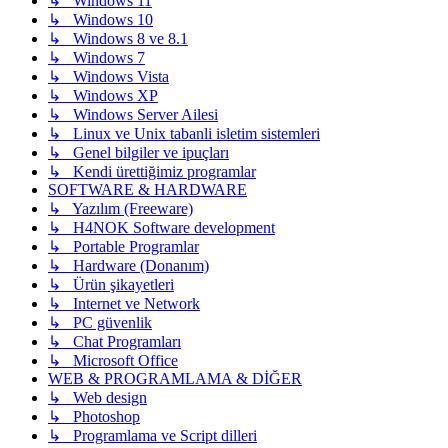
↳ Windows 11
↳ Windows 10
↳ Windows 8 ve 8.1
↳ Windows 7
↳ Windows Vista
↳ Windows XP
↳ Windows Server Ailesi
↳ Linux ve Unix tabanli isletim sistemleri
↳ Genel bilgiler ve ipuçları
↳ Kendi ürettiğimiz programlar
SOFTWARE & HARDWARE
↳ Yazılım (Freeware)
↳ H4NOK Software development
↳ Portable Programlar
↳ Hardware (Donanım)
↳ Ürün şikayetleri
↳ Internet ve Network
↳ PC güvenlik
↳ Chat Programları
↳ Microsoft Office
WEB & PROGRAMLAMA & DİĞER
↳ Web design
↳ Photoshop
↳ Programlama ve Script dilleri