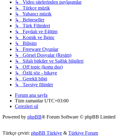
↳ Video sitelerinden paylaşımlar
↳ Türkçe müzik
↳ Yabancı müzik
↳ Belgeseller
↳ Türk Filimleri
↳ Faydalı ve Eğitim
↳ Komik ve İlginç
↳ Bilişim
↳ Freeware Oyunlar
↳ Görsel Dosyalar (Resim)
↳ Şifalı bitkiler ve Sağlık bilgileri
↳ Off topic (konu dışı)
↳ Özlü söz - hikaye
↳ Gerekli bilgi
↳ Tavsiye filimler
Forum ana sayfa
Tüm zamanlar
UTC+03:00
Çerezleri sil
Powered by
phpBB
® Forum Software © phpBB Limited
Türkçe çeviri:
phpBB Türkiye
&
Türkiye Forum