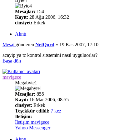
Byte4
Mesajlar:
154
Kayıt:
28 Ağu 2006, 16:32
cinsiyet:
Erkek
Alıntı
Mesaj
gönderen
NetQurd
»
19 Kas 2007, 17:10
acayip ya tc kontrol sitstemini nasıl uyguluorlar?
Başa dön
mavigece
Megabyte1
Mesajlar:
855
Kayıt:
16 Mar 2006, 08:55
cinsiyet:
Erkek
Teşekkür edildi:
7 kez
İletişim:
İletişim mavigece
Yahoo Messenger
Alıntı