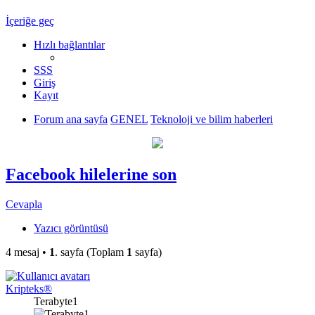
İçeriğe geç
Hızlı bağlantılar
SSS
Giriş
Kayıt
Forum ana sayfa
GENEL
Teknoloji ve bilim haberleri
Facebook hilelerine son
Cevapla
Yazıcı görüntüsü
4 mesaj •
1
. sayfa (Toplam
1
sayfa)
Kripteks®
Terabyte1