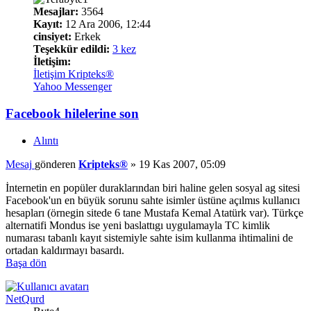
Mesajlar:
3564
Kayıt:
12 Ara 2006, 12:44
cinsiyet:
Erkek
Teşekkür edildi:
3 kez
İletişim:
İletişim Kripteks®
Yahoo Messenger
Facebook hilelerine son
Alıntı
Mesaj
gönderen
Kripteks®
»
19 Kas 2007, 05:09
İnternetin en popüler duraklarından biri haline gelen sosyal ag sitesi
Facebook'un en büyük sorunu sahte isimler üstüne açılmıs kullanıcı
hesapları (örnegin sitede 6 tane Mustafa Kemal Atatürk var). Türkçe
alternatifi Mondus ise yeni baslattıgı uygulamayla TC kimlik
numarası tabanlı kayıt sistemiyle sahte isim kullanma ihtimalini de
ortadan kaldırmayı basardı.
Başa dön
NetQurd