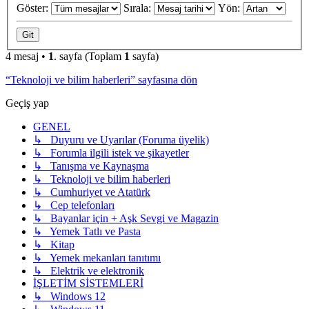
Göster:
Sırala:
Yön:
4 mesaj •
1
. sayfa (Toplam
1
sayfa)
“Teknoloji ve bilim haberleri” sayfasına dön
Geçiş yap
GENEL
↳ Duyuru ve Uyarılar (Foruma üyelik)
↳ Forumla ilgili istek ve şikayetler
↳ Tanışma ve Kaynaşma
↳ Teknoloji ve bilim haberleri
↳ Cumhuriyet ve Atatürk
↳ Cep telefonları
↳ Bayanlar için + Aşk Sevgi ve Magazin
↳ Yemek Tatlı ve Pasta
↳ Kitap
↳ Yemek mekanları tanıtımı
↳ Elektrik ve elektronik
İŞLETİM SİSTEMLERİ
↳ Windows 12