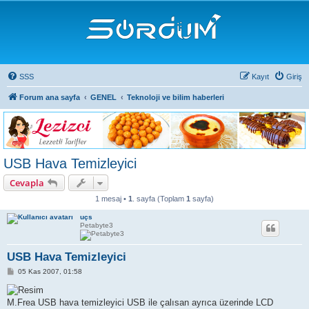
SSS
Kayıt
Giriş
Forum ana sayfa
GENEL
Teknoloji ve bilim haberleri
USB Hava Temizleyici
Cevapla
1 mesaj •
1
. sayfa (Toplam
1
sayfa)
uçs
Petabyte3
USB Hava Temizleyici
M
05 Kas 2007, 01:58
e
s
a
M.Frea USB hava temizleyici USB ile çalısan ayrıca üzerinde LCD
j