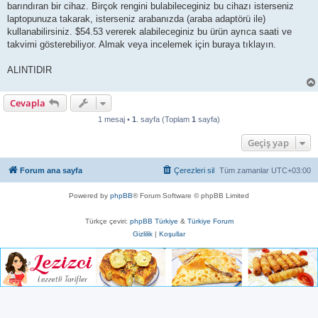
barındıran bir cihaz. Birçok rengini bulabileceginiz bu cihazı isterseniz
laptopunuza takarak, isterseniz arabanızda (araba adaptörü ile)
kullanabilirsiniz. $54.53 vererek alabileceginiz bu ürün ayrıca saati ve
takvimi gösterebiliyor. Almak veya incelemek için buraya tıklayın.
ALINTIDIR
Cevapla
1 mesaj •
1
. sayfa (Toplam
1
sayfa)
Geçiş yap
Forum ana sayfa
Çerezleri sil
Tüm zamanlar
UTC+03:00
Powered by
phpBB
® Forum Software © phpBB Limited
Türkçe çeviri:
phpBB Türkiye
&
Türkiye Forum
Gizlilik
|
Koşullar