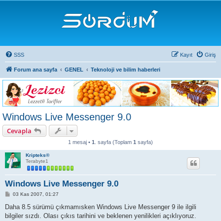
SSS
Kayıt
Giriş
Forum ana sayfa
GENEL
Teknoloji ve bilim haberleri
Windows Live Messenger 9.0
Cevapla
1 mesaj •
1
. sayfa (Toplam
1
sayfa)
Kripteks®
Terabyte1
Windows Live Messenger 9.0
M
03 Kas 2007, 01:27
e
s
Daha 8.5 sürümü çıkmamısken Windows Live Messenger 9 ile ilgili
a
bilgiler sızdı. Olası çıkıs tarihini ve beklenen yenilikleri açıklıyoruz.
j