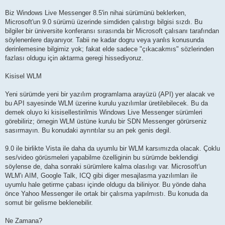
Biz Windows Live Messenger 8.5'in nihai sürümünü beklerken,
Microsoft'un 9.0 sürümü üzerinde simdiden çalıstıgı bilgisi sızdı. Bu
bilgiler bir üniversite konferansı sırasında bir Microsoft çalısanı tarafından
söylenenlere dayanıyor. Tabii ne kadar dogru veya yanlıs konusunda
derinlemesine bilgimiz yok; fakat elde sadece "çıkacakmıs" sözlerinden
fazlası oldugu için aktarma geregi hissediyoruz.
Kisisel WLM
Yeni sürümde yeni bir yazılım programlama arayüzü (API) yer alacak ve
bu API sayesinde WLM üzerine kurulu yazılımlar üretilebilecek. Bu da
demek oluyo ki kisisellestirilmis Windows Live Messenger sürümleri
görebiliriz; örnegin WLM üstüne kurulu bir SDN Messenger görürseniz
sasırmayın. Bu konudaki ayrıntılar su an pek genis degil.
9.0 ile birlikte Vista ile daha da uyumlu bir WLM karsımızda olacak. Çoklu
ses/video görüsmeleri yapabilme özelliginin bu sürümde beklendigi
söylense de, daha sonraki sürümlere kalma olasılıgı var. Microsoft'un
WLM'ı AIM, Google Talk, ICQ gibi diger mesajlasma yazılımları ile
uyumlu hale getirme çabası içinde oldugu da biliniyor. Bu yönde daha
önce Yahoo Messenger ile ortak bir çalısma yapılmıstı. Bu konuda da
somut bir gelisme beklenebilir.
Ne Zamana?