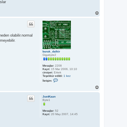
slar
B
a
ş
a
d
ö
neden olabilir.normal
n
meyebilir.
burak_dalkir
Gigabyte2
Mesajlar:
2208
Kayıt:
15 Mar 2006, 10:10
cinsiyet:
Erkek
Teşekkür edildi:
1 kez
İ
İletişim:
l
e
B
t
a
i
ş
ş
JustKaan
a
i
Byte1
d
m
b
ö
u
n
Mesajlar:
52
r
Kayıt:
20 May 2007, 14:45
a
k
_
d