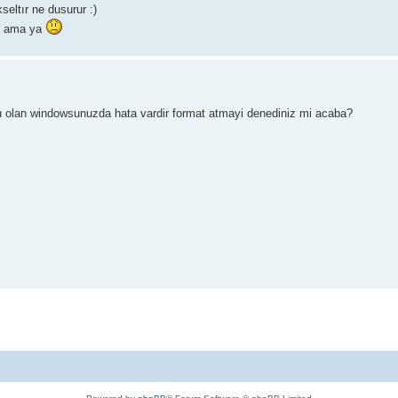
ltır ne dusurur :)
um ama ya
ulu olan windowsunuzda hata vardir format atmayi denediniz mi acaba?