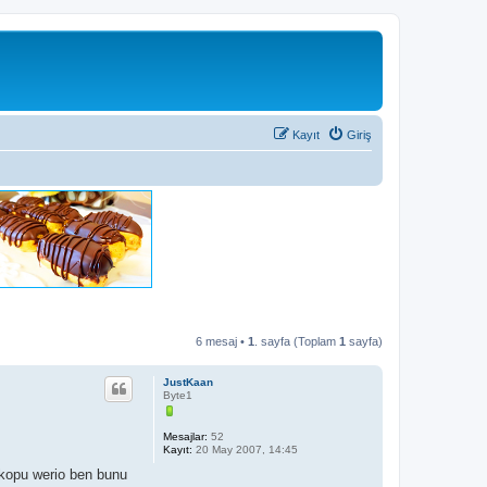
Kayıt
Giriş
6 mesaj •
1
. sayfa (Toplam
1
sayfa)
JustKaan
Byte1
Mesajlar:
52
Kayıt:
20 May 2007, 14:45
 kopu werio ben bunu