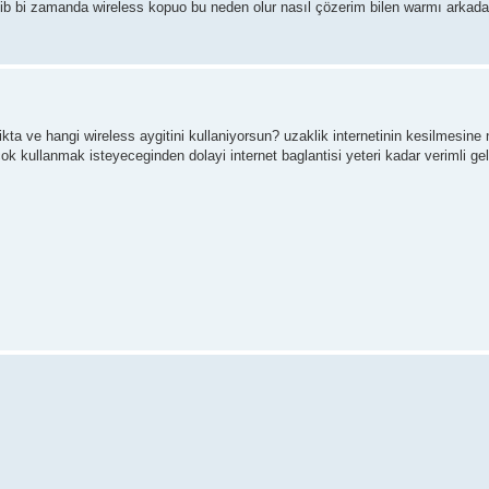
 bi zamanda wireless kopuo bu neden olur nasıl çözerim bilen warmı arkada
kta ve hangi wireless aygitini kullaniyorsun? uzaklik internetinin kesilmesine 
k kullanmak isteyeceginden dolayi internet baglantisi yeteri kadar verimli gel