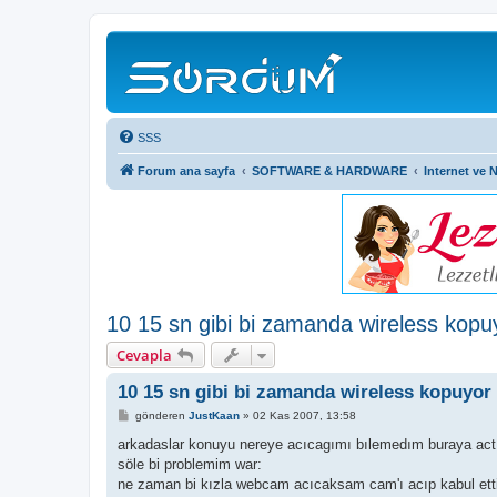
SSS
Forum ana sayfa
SOFTWARE & HARDWARE
Internet ve 
10 15 sn gibi bi zamanda wireless kopu
Cevapla
10 15 sn gibi bi zamanda wireless kopuyor
M
gönderen
JustKaan
»
02 Kas 2007, 13:58
e
s
arkadaslar konuyu nereye acıcagımı bılemedım buraya ac
a
söle bi problemim war:
j
ne zaman bi kızla webcam acıcaksam cam'ı acıp kabul etti