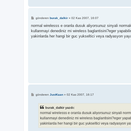
M
gönderen
burak_dalkir
»
02 Kas 2007, 16:07
e
s
normal wirelesss e oranla dusuk aliyorsunuz sinyali normal
a
kullanmayi denediniz mi wireless baglantisini?eger yapabi
j
yakinlarda her hangi bir guc yukseltici veya radyasyon yay
M
gönderen
JustKaan
»
02 Kas 2007, 16:17
e
s
a
burak_dalkir yazdı:
j
normal wirelesss e oranla dusuk aliyorsunuz sinyali norm
kullanmayi denediniz mi wireless baglantisini?eger yapa
yakinlarda her hangi bir guc yukseltici veya radyasyon y