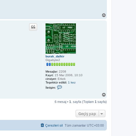
i
r
B
a
ş
a
d
ö
n
burak_dalkir
Gigabyte2
Mesajlar:
2208
Kayıt:
15 Mar 2006, 10:10
cinsiyet:
Erkek
Teşekkür edildi:
1 kez
İ
İletişim:
l
e
B
t
a
i
6 mesaj •
1
. sayfa (Toplam
1
sayfa)
ş
ş
a
i
d
m
Geçiş yap
b
ö
u
n
r
Çerezleri sil
Tüm zamanlar
UTC+03:00
a
k
_