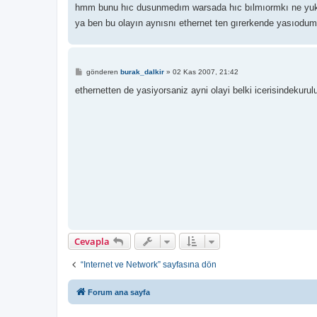
hmm bunu hıc dusunmedım warsada hıc bılmıormkı ne yukse
ya ben bu olayın aynısnı ethernet ten gırerkende yasıod
M
gönderen
burak_dalkir
»
02 Kas 2007, 21:42
e
s
ethernetten de yasiyorsaniz ayni olayi belki icerisindekur
a
j
Cevapla
“Internet ve Network” sayfasına dön
Forum ana sayfa