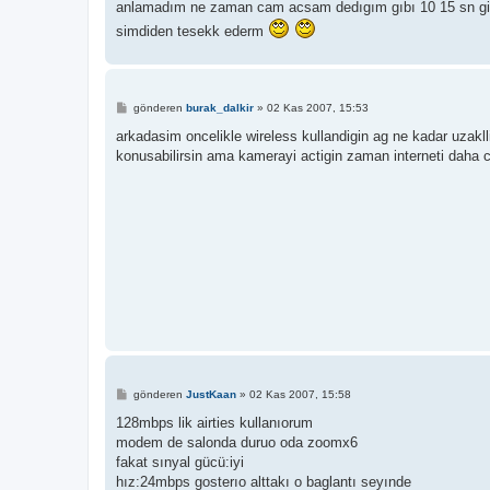
anlamadım ne zaman cam acsam dedıgım gıbı 10 15 sn giib
simdiden tesekk ederm
M
gönderen
burak_dalkir
»
02 Kas 2007, 15:53
e
s
arkadasim oncelikle wireless kullandigin ag ne kadar uzaklli
a
konusabilirsin ama kamerayi actigin zaman interneti daha co
j
M
gönderen
JustKaan
»
02 Kas 2007, 15:58
e
s
128mbps lik airties kullanıorum
a
modem de salonda duruo oda zoomx6
j
fakat sınyal gücü:iyi
hız:24mbps gosterıo alttakı o baglantı seyınde