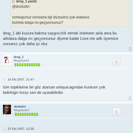
drog_1 yazdı:
j
@dnzbzkn:
sordugunuz sorularla ilgi düzeyiniz çok alakasız.
bizimla dalga mı geçiyorsunuz?
drog_1 abi kusura bakma saygısızlık etmek istemem asla ama bu
arkdasa dalga mı geçyorsunuz diyene kadar Love me adlı üyemize
sorsanız çok daha iyi olur.
drog_1
Megabyte3
M
24 Eki 2007, 21:47
e
s
tüm topiklerine bir göz atarsan anlayacagından kuskum yok
a
belirttigin kisiyi sen de uyarabilirdin
j
dnzbzkn
Megabyte2
M
25 Eki 2007, 13:30
e