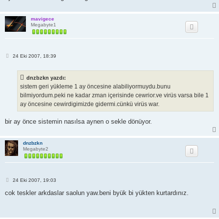
mavigece
Megabyte1
M
24 Eki 2007, 18:39
e
s
a
dnzbzkn yazdı:
j
sistem geri yükleme 1 ay öncesine alabiliyormuydu.bunu
bilmiyordum.peki ne kadar zman içerisinde cewrior.ve virüs varsa bile 1
ay öncesine cewirdigimizde gidermi.cünkü virüs war.
bir ay önce sistemin nasılsa aynen o sekle dönüyor.
dnzbzkn
Megabyte2
M
24 Eki 2007, 19:03
e
s
cok teskler arkdaslar saolun yaw.beni byük bi yükten kurtardınız.
a
j