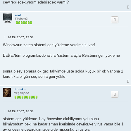
cewirebilecek.yrdım edebilecek varmı?
root
Kilobyte3
M
24 Eki 2007, 17:58
e
s
Windowsun zaten sistemi geri yükleme yardimcisi var!
a
j
Ba$lat/tüm programlar/donaltilar/sistem araçlarI/Sistemi geri yükleme
sonra bisey sorarsa ok gec takvimde üste solda küçük bir ok var ona 1
kere tikla bi gün seç sonra geri yükle .
dnzbzkn
Megabyte2
M
24 Eki 2007, 18:38
e
s
sistem geri yükleme 1 ay öncesine alabiliyormuydu.bunu
a
bilmiyordum.peki ne kadar zman içerisinde cewrior.ve virüs varsa bile 1
j
ay öncesine cewirdigimizde gidermi.cünkü virüs war.