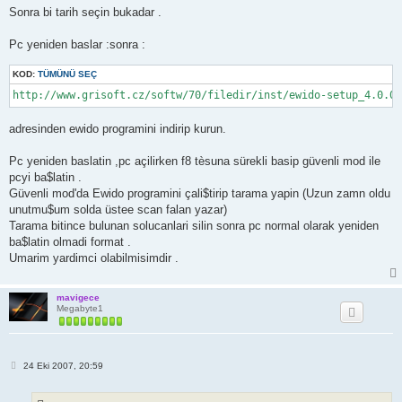
Sonra bi tarih seçin bukadar .
Pc yeniden baslar :sonra :
KOD:
TÜMÜNÜ SEÇ
http://www.grisoft.cz/softw/70/filedir/inst/ewido-setup_4.0.0.
adresinden ewido programini indirip kurun.
Pc yeniden baslatin ,pc açilirken f8 tèsuna sürekli basip güvenli mod ile
pcyi ba$latin .
Güvenli mod'da Ewido programini çali$tirip tarama yapin (Uzun zamn oldu
unutmu$um solda üstee scan falan yazar)
Tarama bitince bulunan solucanlari silin sonra pc normal olarak yeniden
ba$latin olmadi format .
Umarim yardimci olabilmisimdir .
mavigece
Megabyte1
M
24 Eki 2007, 20:59
e
s
a