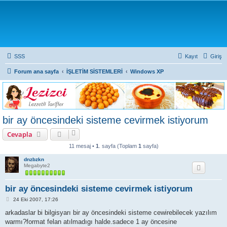
SSS
Kayıt
Giriş
Forum ana sayfa
İŞLETİM SİSTEMLERİ
Windows XP
bir ay öncesindeki sisteme cevirmek istiyorum
Cevapla
11 mesaj •
1
. sayfa (Toplam
1
sayfa)
dnzbzkn
Megabyte2
bir ay öncesindeki sisteme cevirmek istiyorum
M
24 Eki 2007, 17:26
e
s
arkadaslar bi bilgisyarı bir ay öncesindeki sisteme cewirebilecek yazılım
a
warmı?format felan atılmadıgı halde.sadece 1 ay öncesine
j