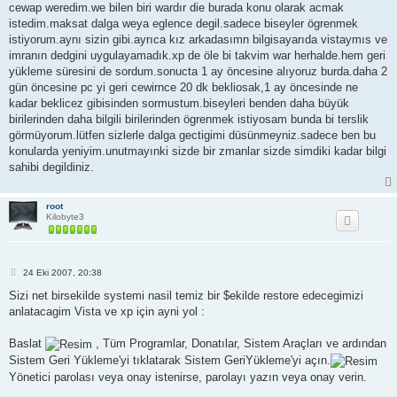
cewap weredim.we bilen biri wardır die burada konu olarak acmak
istedim.maksat dalga weya eglence degil.sadece biseyler ögrenmek
istiyorum.aynı sizin gibi.ayrıca kız arkadasımn bilgisayarıda vistaymıs ve
imranın dedgini uygulayamadık.xp de öle bi takvim war herhalde.hem geri
yükleme süresini de sordum.sonucta 1 ay öncesine alıyoruz burda.daha 2
gün öncesine pc yi geri cewirnce 20 dk bekliosak,1 ay öncesinde ne
kadar beklicez gibisinden sormustum.biseyleri benden daha büyük
birilerinden daha bilgili birilerinden ögrenmek istiyosam bunda bi terslik
görmüyorum.lütfen sizlerle dalga gectigimi düsünmeyniz.sadece ben bu
konularda yeniyim.unutmayınki sizde bir zmanlar sizde simdiki kadar bilgi
sahibi degildiniz.
root
Kilobyte3
M
24 Eki 2007, 20:38
e
s
Sizi net birsekilde systemi nasil temiz bir $ekilde restore edecegimizi
a
anlatacagim Vista ve xp için ayni yol :
j
Baslat
, Tüm Programlar, Donatılar, Sistem Araçları ve ardından
Sistem Geri Yükleme'yi tıklatarak Sistem GeriYükleme'yi açın.
Yönetici parolası veya onay istenirse, parolayı yazın veya onay verin.