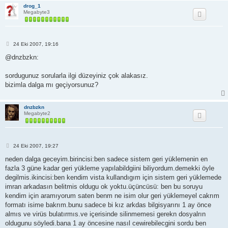
drog_1
Megabyte3
M
24 Eki 2007, 19:16
e
s
@dnzbzkn:
a
j
sordugunuz sorularla ilgi düzeyiniz çok alakasız.
bizimla dalga mı geçiyorsunuz?
dnzbzkn
Megabyte2
M
24 Eki 2007, 19:27
e
s
neden dalga geceyim.birincisi:ben sadece sistem geri yüklemenin en
a
fazla 3 güne kadar geri yükleme yapılabildgiini biliyordum.demekki öyle
j
degilmis.ikincisi:ben kendim vista kullandıgım için sistem geri yüklemede
imran arkadasın belitmis oldugu ok yoktu.üçüncüsü: ben bu soruyu
kendim için aramıyorum saten benm ne isim olur geri yüklemeyel cakrım
formatı isime bakrım.bunu sadece bi kız arkdas bilgisyarını 1 ay önce
almıs ve virüs bulatırmıs.ve içerisinde silinmemesi gerekn dosyalrın
oldugunu söyledi.bana 1 ay öncesine nasıl cewirebilecgini sordu ben