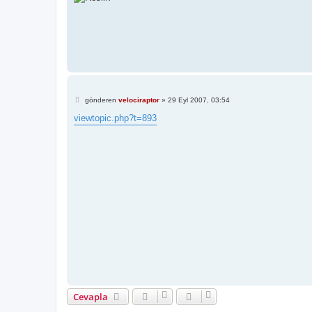
M
gönderen
velociraptor
»
29 Eyl 2007, 03:54
e
s
viewtopic.php?t=893
a
j
Cevapla