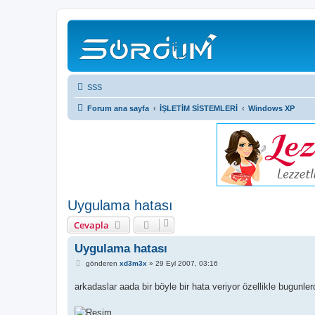
SSS
Forum ana sayfa
İŞLETİM SİSTEMLERİ
Windows XP
Uygulama hatası
Cevapla
Uygulama hatası
M
gönderen
xd3m3x
»
29 Eyl 2007, 03:16
e
s
arkadaslar aada bir böyle bir hata veriyor özellikle bugun
a
j