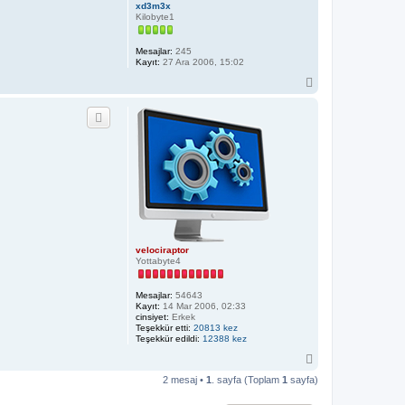
xd3m3x
Kilobyte1
Mesajlar:
245
Kayıt:
27 Ara 2006, 15:02
B
a
ş
a
d
ö
n
velociraptor
Yottabyte4
Mesajlar:
54643
Kayıt:
14 Mar 2006, 02:33
cinsiyet:
Erkek
Teşekkür etti:
20813 kez
Teşekkür edildi:
12388 kez
B
a
2 mesaj •
1
. sayfa (Toplam
1
sayfa)
ş
a