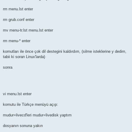
rm menu.lst enter
rm grub.conf enter
mv menu-tr.lst menu.lst enter
rm menu-* enter
komutları ile önce çok dil destegini kaldırdım, (silme isteklerine y dedim,
tabii ki soran Linux'larda)
sonra
vi menu.lst enter
komutu ile Türkçe menüyü açıp:
mudur=livecd'leri mudur=livedisk yaptım
dosyanın sonuna yakın