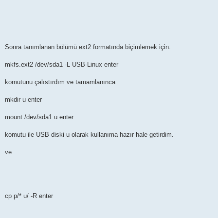
Sonra tanımlanan bölümü ext2 formatında biçimlemek için:
mkfs.ext2 /dev/sda1 -L USB-Linux enter
komutunu çalıstırdım ve tamamlanınca
mkdir u enter
mount /dev/sda1 u enter
komutu ile USB diski u olarak kullanıma hazır hale getirdim.
ve
cp p/* u/ -R enter