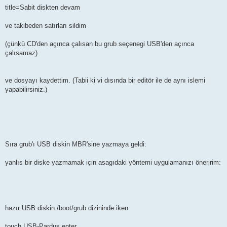
title=Sabit diskten devam
ve takibeden satırları sildim
(çünkü CD'den açınca çalısan bu grub seçenegi USB'den açınca
çalısamaz)
ve dosyayı kaydettim. (Tabii ki vi dısında bir editör ile de aynı islemi
yapabilirsiniz.)
Sıra grub'ı USB diskin MBR'sine yazmaya geldi:
yanlıs bir diske yazmamak için asagıdaki yöntemi uygulamanızı öneririm:
hazır USB diskin /boot/grub dizininde iken
touch USB-Pardus enter