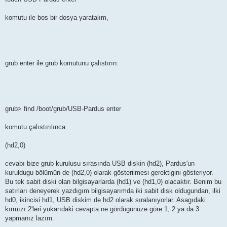
komutu ile bos bir dosya yaratalım,
grub enter ile grub komutunu çalıstırın:
grub> find /boot/grub/USB-Pardus enter
komutu çalıstırılınca
(hd2,0)
cevabı bize grub kurulusu sırasında USB diskin (hd2), Pardus'un
kuruldugu bölümün de (hd2,0) olarak gösterilmesi gerektigini gösteriyor.
Bu tek sabit diski olan bilgisayarlarda (hd1) ve (hd1,0) olacaktır. Benim bu
satırları deneyerek yazdıgım bilgisayarımda iki sabit disk oldugundan, ilki
hd0, ikincisi hd1, USB diskim de hd2 olarak sıralanıyorlar. Asagıdaki
kırmızı 2'leri yukarıdaki cevapta ne gördügünüze göre 1, 2 ya da 3
yapmanız lazım.