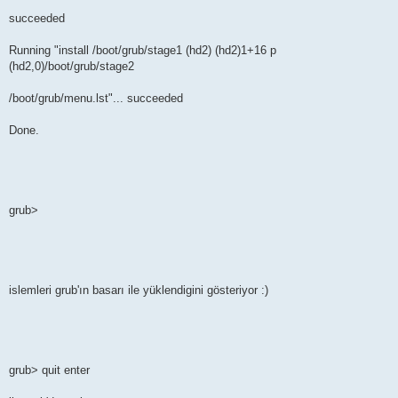
succeeded
Running "install /boot/grub/stage1 (hd2) (hd2)1+16 p
(hd2,0)/boot/grub/stage2
/boot/grub/menu.lst"... succeeded
Done.
grub>
islemleri grub'ın basarı ile yüklendigini gösteriyor :)
grub> quit enter