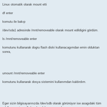
Linux otomatik olarak mount etti
df enter
komutu ile bakıp
/dev/sda1 adresinde /mnt/removeable olarak mount edildigini gördüm.
ls /mnt/removeable enter
komutunu kullanarak dogru flash diski kullanacagımdan emin olduktan
sonra,
umount /mnt/removeable enter
komutunu kullanarak dosya sistemini kullanımdan kaldırdım.
Eger sizin bilgisayarınızda /dev/sdb olarak görünüyor ise asagıdaki tüm