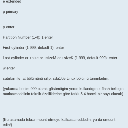
e extended
p primary
p enter
Partition Number (1-4): 1 enter
First cylinder (1-999, default 1): enter
Last cylinder or +size or +sizeM or +sizeK (1-999, default 999): enter
w enter
satırları ile fat bölümünü silip, sda1'de Linux bölümü tanımladım.
(yukarıda benim 999 olarak gösterdigim yerde kullandıgınız flash bellegin
marka/modelinin teknik özelliklerine göre farklı 3-4 haneli bir sayı olacak)
(Bu asamada tekrar mount etmeye kalkarsa reddedin; ya da umount
edin!)