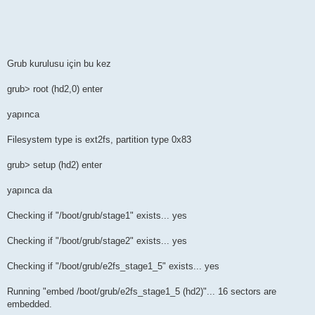
Grub kurulusu için bu kez
grub> root (hd2,0) enter
yapınca
Filesystem type is ext2fs, partition type 0x83
grub> setup (hd2) enter
yapınca da
Checking if "/boot/grub/stage1" exists... yes
Checking if "/boot/grub/stage2" exists... yes
Checking if "/boot/grub/e2fs_stage1_5" exists... yes
Running "embed /boot/grub/e2fs_stage1_5 (hd2)"... 16 sectors are
embedded.