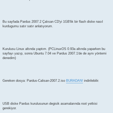
a
j
Bu sayfada Pardus 2007.2 Çalısan CD'yi 1GB'lik bir flash diske nasıl
kurdugumu satır satır anlatıyorum.
Kurulusu Linux altında yaptım. (PCLinuxOS 0.93a altında yaparken bu
sayfayı yazıp, sonra Ubuntu 7.04 ve Pardus 2007.1'de de aynı yöntemi
denedim)
Gereken dosya: Pardus-Calisan-2007.2.iso
BURADAN!
indirilebilir.
USB diske Pardus kurulusunun degisik asamalarında root yetkisi
gerekiyor.