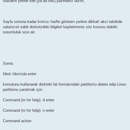
sda'ların yerine sdb (ya da sdc) yazmanız lazım,
Sayfa sonuna kadar kırmızı harfle görünen yerlere dikkat! aksi takdirde
sata/scsii sabit diskinizdeki bilgileri kaybetmeniz söz konusu olabilir,
sorumluluk size ait.
Sonra
fdisk /dev/sda enter
komutunu kullanarak diskteki fat formatındaki partition'u delete edip Linux
partitionu yaratmak için:
Command (m for help): d enter
Command (m for help): n enter
Command action