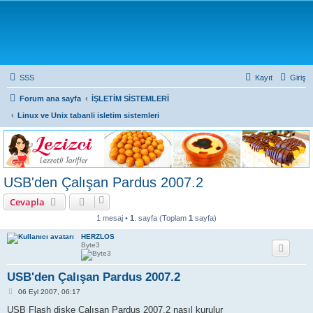
SSS
Kayıt
Giriş
Forum ana sayfa
İŞLETİM SİSTEMLERİ
Linux ve Unix tabanli isletim sistemleri
USB'den Çalışan Pardus 2007.2
Cevapla
1 mesaj •
1
. sayfa (Toplam
1
sayfa)
HERZLOS
Byte3
USB'den Çalışan Pardus 2007.2
M
06 Eyl 2007, 06:17
e
s
USB Flash diske Çalısan Pardus 2007.2 nasıl kurulur