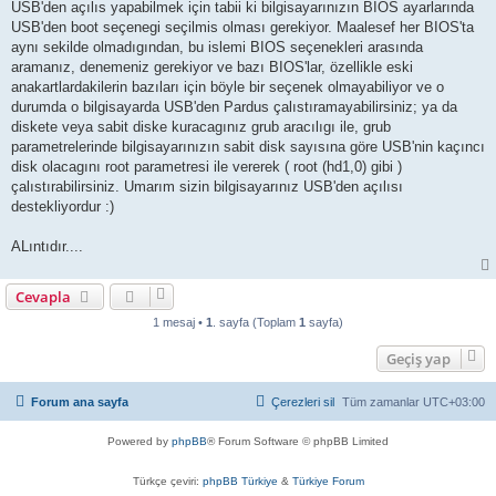
USB'den açılıs yapabilmek için tabii ki bilgisayarınızın BIOS ayarlarında
USB'den boot seçenegi seçilmis olması gerekiyor. Maalesef her BIOS'ta
aynı sekilde olmadıgından, bu islemi BIOS seçenekleri arasında
aramanız, denemeniz gerekiyor ve bazı BIOS'lar, özellikle eski
anakartlardakilerin bazıları için böyle bir seçenek olmayabiliyor ve o
durumda o bilgisayarda USB'den Pardus çalıstıramayabilirsiniz; ya da
diskete veya sabit diske kuracagınız grub aracılıgı ile, grub
parametrelerinde bilgisayarınızın sabit disk sayısına göre USB'nin kaçıncı
disk olacagını root parametresi ile vererek ( root (hd1,0) gibi )
çalıstırabilirsiniz. Umarım sizin bilgisayarınız USB'den açılısı
destekliyordur :)
ALıntıdır....
Cevapla
1 mesaj •
1
. sayfa (Toplam
1
sayfa)
Geçiş yap
Forum ana sayfa
Çerezleri sil
Tüm zamanlar
UTC+03:00
Powered by
phpBB
® Forum Software © phpBB Limited
Türkçe çeviri:
phpBB Türkiye
&
Türkiye Forum