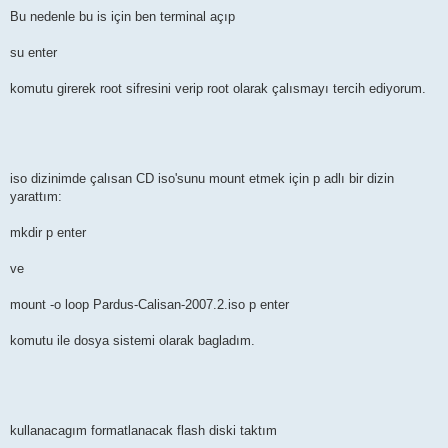
Bu nedenle bu is için ben terminal açıp
su enter
komutu girerek root sifresini verip root olarak çalısmayı tercih ediyorum.
iso dizinimde çalısan CD iso'sunu mount etmek için p adlı bir dizin
yarattım:
mkdir p enter
ve
mount -o loop Pardus-Calisan-2007.2.iso p enter
komutu ile dosya sistemi olarak bagladım.
kullanacagım formatlanacak flash diski taktım