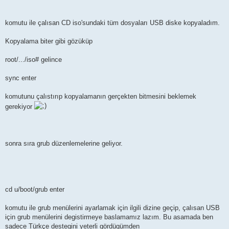
komutu ile çalısan CD iso'sundaki tüm dosyaları USB diske kopyaladım.
Kopyalama biter gibi gözüküp
root/.../iso# gelince
sync enter
komutunu çalıstırıp kopyalamanın gerçekten bitmesini beklemek
gerekiyor
sonra sıra grub düzenlemelerine geliyor.
cd u/boot/grub enter
komutu ile grub menülerini ayarlamak için ilgili dizine geçip, çalısan USB
için grub menülerini degistirmeye baslamamız lazım. Bu asamada ben
sadece Türkçe destegini yeterli gördügümden