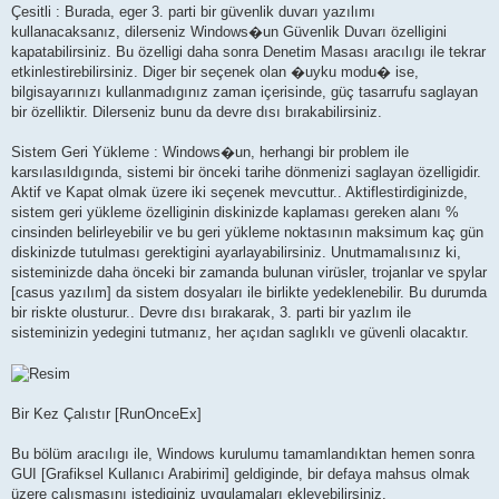
Çesitli : Burada, eger 3. parti bir güvenlik duvarı yazılımı
kullanacaksanız, dilerseniz Windows�un Güvenlik Duvarı özelligini
kapatabilirsiniz. Bu özelligi daha sonra Denetim Masası aracılıgı ile tekrar
etkinlestirebilirsiniz. Diger bir seçenek olan �uyku modu� ise,
bilgisayarınızı kullanmadıgınız zaman içerisinde, güç tasarrufu saglayan
bir özelliktir. Dilerseniz bunu da devre dısı bırakabilirsiniz.
Sistem Geri Yükleme : Windows�un, herhangi bir problem ile
karsılasıldıgında, sistemi bir önceki tarihe dönmenizi saglayan özelligidir.
Aktif ve Kapat olmak üzere iki seçenek mevcuttur.. Aktiflestirdiginizde,
sistem geri yükleme özelliginin diskinizde kaplaması gereken alanı %
cinsinden belirleyebilir ve bu geri yükleme noktasının maksimum kaç gün
diskinizde tutulması gerektigini ayarlayabilirsiniz. Unutmamalısınız ki,
sisteminizde daha önceki bir zamanda bulunan virüsler, trojanlar ve spylar
[casus yazılım] da sistem dosyaları ile birlikte yedeklenebilir. Bu durumda
bir riskte olusturur.. Devre dısı bırakarak, 3. parti bir yazlım ile
sisteminizin yedegini tutmanız, her açıdan saglıklı ve güvenli olacaktır.
Bir Kez Çalıstır [RunOnceEx]
Bu bölüm aracılıgı ile, Windows kurulumu tamamlandıktan hemen sonra
GUI [Grafiksel Kullanıcı Arabirimi] geldiginde, bir defaya mahsus olmak
üzere çalısmasını istediginiz uygulamaları ekleyebilirsiniz.