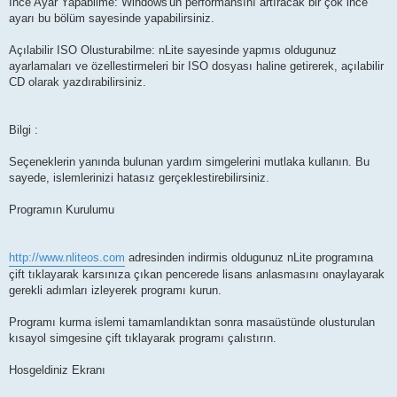
İnce Ayar Yapabilme: Windows'un performansını artıracak bir çok ince
ayarı bu bölüm sayesinde yapabilirsiniz.
Açılabilir ISO Olusturabilme: nLite sayesinde yapmıs oldugunuz
ayarlamaları ve özellestirmeleri bir ISO dosyası haline getirerek, açılabilir
CD olarak yazdırabilirsiniz.
Bilgi :
Seçeneklerin yanında bulunan yardım simgelerini mutlaka kullanın. Bu
sayede, islemlerinizi hatasız gerçeklestirebilirsiniz.
Programın Kurulumu
http://www.nliteos.com
adresinden indirmis oldugunuz nLite programına
çift tıklayarak karsınıza çıkan pencerede lisans anlasmasını onaylayarak
gerekli adımları izleyerek programı kurun.
Programı kurma islemi tamamlandıktan sonra masaüstünde olusturulan
kısayol simgesine çift tıklayarak programı çalıstırın.
Hosgeldiniz Ekranı