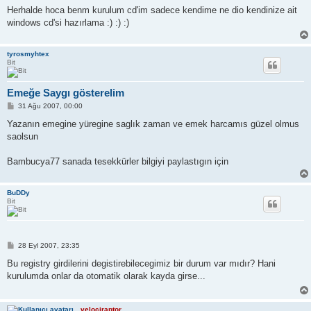
Herhalde hoca benm kurulum cd'im sadece kendime ne dio kendinize ait
windows cd'si hazırlama :) :) :)
tyrosmyhtex
Bit
Emeğe Saygı gösterelim
M
31 Ağu 2007, 00:00
e
s
Yazanın emegine yüregine saglık zaman ve emek harcamıs güzel olmus
a
saolsun
j
Bambucya77 sanada tesekkürler bilgiyi paylastıgın için
BuDDy
Bit
M
28 Eyl 2007, 23:35
e
s
Bu registry girdilerini degistirebilecegimiz bir durum var mıdır? Hani
a
kurulumda onlar da otomatik olarak kayda girse...
j
velociraptor