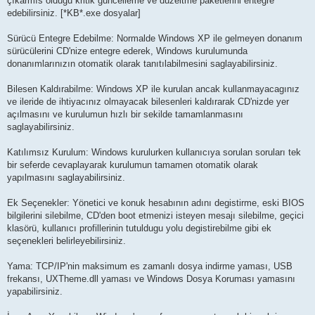
çıkarmıs oldugu kritik güncelleme ve düzeltme paketlerini entegre
edebilirsiniz. [*KB*.exe dosyalar]
Sürücü Entegre Edebilme: Normalde Windows XP ile gelmeyen donanım
sürücülerini CD'nize entegre ederek, Windows kurulumunda
donanımlarınızın otomatik olarak tanıtılabilmesini saglayabilirsiniz.
Bilesen Kaldırabilme: Windows XP ile kurulan ancak kullanmayacagınız
ve ileride de ihtiyacınız olmayacak bilesenleri kaldırarak CD'nizde yer
açılmasını ve kurulumun hızlı bir sekilde tamamlanmasını
saglayabilirsiniz.
Katılımsız Kurulum: Windows kurulurken kullanıcıya sorulan soruları tek
bir seferde cevaplayarak kurulumun tamamen otomatik olarak
yapılmasını saglayabilirsiniz.
Ek Seçenekler: Yönetici ve konuk hesabının adını degistirme, eski BIOS
bilgilerini silebilme, CD'den boot etmenizi isteyen mesajı silebilme, geçici
klasörü, kullanıcı profillerinin tutuldugu yolu degistirebilme gibi ek
seçenekleri belirleyebilirsiniz.
Yama: TCP/IP'nin maksimum es zamanlı dosya indirme yaması, USB
frekansı, UXTheme.dll yaması ve Windows Dosya Koruması yamasını
yapabilirsiniz.