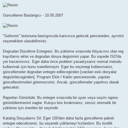
Güncelleme Baslangıcı - 10.05.2007
"Gelismis" butonuna bastıgınızda karsınıza gelecek pencereden, ayrıntılı
seçeneklere ulasabilirsiniz.
Dogrudan Düzeltme Entegresi: Bu yükleme sırasında ihtiyacınız olan reg
kayıtlarını ekler ve dogrudan dosya degisimini yapar. Bu sayede ISO'da
yer kazanırsınız. Eger daha önce problem yasadıysanız normal metodu
kullanmak için bunu isaretlemeyin. Eger bu seçenegi kullanırsanız,
güncellemeler dogrudan entegre edileceginden [varolan eski dosyalar
degistirileceginden], Program Ekle / Kaldır penceresinde, yapılan
güncellestirmeleri göremezsiniz. Ancak, güncellemeler yapılmıs olarak
gelecektir.
Raporları Görüntüle: Bu entegre sırasında bir uyarı veya seçim raporu
görüntülenmesini saglar. Kutuyu bos bırakmanız, sessiz otomatik bir
yükleme için önerilen bir seçimdir.
Katalog Dosyalarını Sil: Eger 150'den daha fazla güncelleme paketi
entegre edecekseniz, bu seçenek yüklemeyi hızlandırır. Bu özellik