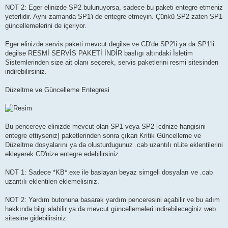
NOT 2: Eger elinizde SP2 bulunuyorsa, sadece bu paketi entegre etmeniz
yeterlidir. Aynı zamanda SP1'i de entegre etmeyin. Çünkü SP2 zaten SP1
güncellemelerini de içeriyor.
Eger elinizde servis paketi mevcut degilse ve CD'de SP2'li ya da SP1'li
degilse RESMİ SERVİS PAKETİ İNDİR baslıgı altındaki İsletim
Sistemlerinden size ait olanı seçerek, servis paketlerini resmi sitesinden
indirebilirsiniz.
Düzeltme ve Güncelleme Entegresi
Bu pencereye elinizde mevcut olan SP1 veya SP2 [cdnize hangisini
entegre ettiyseniz] paketlerinden sonra çıkan Kritik Güncelleme ve
Düzeltme dosyalarını ya da olusturdugunuz .cab uzantılı nLite eklentilerini
ekleyerek CD'nize entegre edebilirsiniz.
NOT 1: Sadece *KB*.exe ile baslayan beyaz simgeli dosyaları ve .cab
uzantılı eklentileri eklemelisiniz.
NOT 2: Yardım butonuna basarak yardım penceresini açabilir ve bu adım
hakkında bilgi alabilir ya da mevcut güncellemeleri indirebileceginiz web
sitesine gidebilirsiniz.