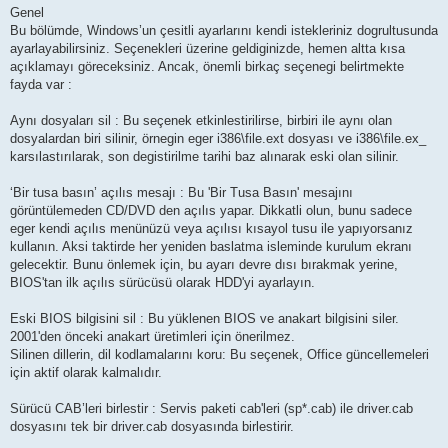
Genel
Bu bölümde, Windows’un çesitli ayarlarını kendi istekleriniz dogrultusunda
ayarlayabilirsiniz. Seçenekleri üzerine geldiginizde, hemen altta kısa
açıklamayı göreceksiniz. Ancak, önemli birkaç seçenegi belirtmekte
fayda var :
Aynı dosyaları sil : Bu seçenek etkinlestirilirse, birbiri ile aynı olan
dosyalardan biri silinir, örnegin eger i386\file.ext dosyası ve i386\file.ex_
karsılastırılarak, son degistirilme tarihi baz alınarak eski olan silinir.
‘Bir tusa basın’ açılıs mesajı : Bu 'Bir Tusa Basın' mesajını
görüntülemeden CD/DVD den açılıs yapar. Dikkatli olun, bunu sadece
eger kendi açılıs menünüzü veya açılısı kısayol tusu ile yapıyorsanız
kullanın. Aksi taktirde her yeniden baslatma isleminde kurulum ekranı
gelecektir. Bunu önlemek için, bu ayarı devre dısı bırakmak yerine,
BIOS'tan ilk açılıs sürücüsü olarak HDD'yi ayarlayın.
Eski BIOS bilgisini sil : Bu yüklenen BIOS ve anakart bilgisini siler.
2001'den önceki anakart üretimleri için önerilmez.
Silinen dillerin, dil kodlamalarını koru: Bu seçenek, Office güncellemeleri
için aktif olarak kalmalıdır.
Sürücü CAB’leri birlestir : Servis paketi cab'leri (sp*.cab) ile driver.cab
dosyasını tek bir driver.cab dosyasında birlestirir.