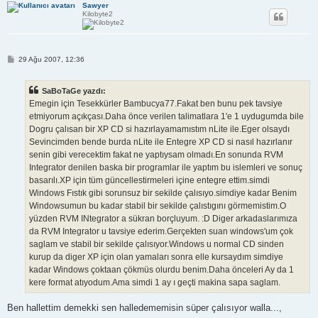
Sawyer
Kilobyte2
M
29 Ağu 2007, 12:36
e
s
a
SaBoTaGe yazdı:
j
Emegin için Tesekkürler Bambucya77.Fakat ben bunu pek tavsiye
etmiyorum açıkçası.Daha önce verilen talimatlara 1'e 1 uydugumda bile
Dogru çalısan bir XP CD si hazırlayamamıstım nLite ile.Eger olsaydı
Sevincimden bende burda nLite ile Entegre XP CD si nasıl hazırlanır
senin gibi verecektim fakat ne yaptıysam olmadı.En sonunda RVM
Integrator denilen baska bir programlar ile yaptım bu islemleri ve sonuç
basarılı.XP için tüm güncellestirmeleri içine entegre ettim.simdi
Windows Fıstık gibi sorunsuz bir sekilde çalısıyo.simdiye kadar Benim
Windowsumun bu kadar stabil bir sekilde çalıstıgını görmemistim.O
yüzden RVM INtegrator a sükran borçluyum. :D Diger arkadaslarımıza
da RVM Integrator u tavsiye ederim.Gerçekten suan windows'um çok
saglam ve stabil bir sekilde çalısıyor.Windows u normal CD sinden
kurup da diger XP için olan yamaları sonra elle kursaydım simdiye
kadar Windows çoktaan çökmüs olurdu benim.Daha önceleri Ay da 1
kere format atıyodum.Ama simdi 1 ay ı geçti makina sapa saglam.
Ben hallettim demekki sen halledememisin süper çalısıyor walla...,