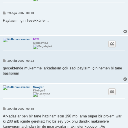
M
29 Ağu 2007, 00:10
e
s
Paylasım için Tesekkürler...
a
j
N2O
Megabyte2
M
29 Ağu 2007, 00:23
e
s
gerçektende mükemmel arkadasım çok saol paylsım için hemen bi tane
a
baslıorum
j
Sawyer
Kilobyte2
M
29 Ağu 2007, 00:48
e
s
Arkadaslar ben bir tane hazırlamıstın 190 mb, ama süper bir projem war
a
ki 200 mb içinde gereksiz hiç bir sey yok onu dandik makinelere
j
kuruyorum ardından bir de ince ayarlar makineler kopuyor...Ve