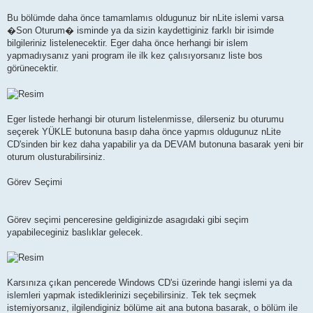
Bu bölümde daha önce tamamlamıs oldugunuz bir nLite islemi varsa
�Son Oturum� isminde ya da sizin kaydettiginiz farklı bir isimde
bilgileriniz listelenecektir. Eger daha önce herhangi bir islem
yapmadıysanız yani program ile ilk kez çalısıyorsanız liste bos
görünecektir.
Eger listede herhangi bir oturum listelenmisse, dilerseniz bu oturumu
seçerek YÜKLE butonuna basıp daha önce yapmıs oldugunuz nLite
CD'sinden bir kez daha yapabilir ya da DEVAM butonuna basarak yeni bir
oturum olusturabilirsiniz.
Görev Seçimi
Görev seçimi penceresine geldiginizde asagıdaki gibi seçim
yapabileceginiz baslıklar gelecek.
Karsınıza çıkan pencerede Windows CD'si üzerinde hangi islemi ya da
islemleri yapmak istediklerinizi seçebilirsiniz. Tek tek seçmek
istemiyorsanız, ilgilendiginiz bölüme ait ana butona basarak, o bölüm ile