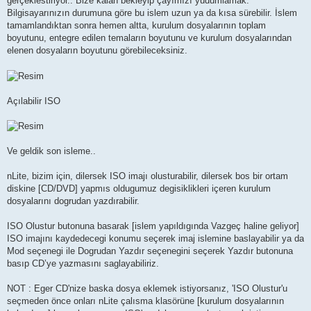
gerçeklestiriyor.. Bize kalan bekleyip çayımızı yudumlamak.
Bilgisayarınızın durumuna göre bu islem uzun ya da kısa sürebilir. İslem
tamamlandıktan sonra hemen altta, kurulum dosyalarının toplam
boyutunu, entegre edilen temaların boyutunu ve kurulum dosyalarından
elenen dosyaların boyutunu görebileceksiniz.
Açılabilir ISO
Ve geldik son isleme..
nLite, bizim için, dilersek ISO imajı olusturabilir, dilersek bos bir ortam
diskine [CD/DVD] yapmıs oldugumuz degisiklikleri içeren kurulum
dosyalarını dogrudan yazdırabilir.
ISO Olustur butonuna basarak [islem yapıldıgında Vazgeç haline geliyor]
ISO imajını kaydedecegi konumu seçerek imaj islemine baslayabilir ya da
Mod seçenegi ile Dogrudan Yazdır seçenegini seçerek Yazdır butonuna
basıp CD’ye yazmasını saglayabiliriz.
NOT : Eger CD'nize baska dosya eklemek istiyorsanız, 'ISO Olustur'u
seçmeden önce onları nLite çalısma klasörüne [kurulum dosyalarının