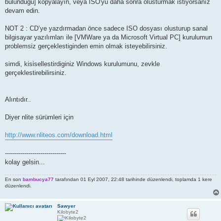
bulundugu] kopyalayın, veya ISO'yu daha sonra olusturmak istiyorsanız
devam edin.
NOT 2 : CD’ye yazdırmadan önce sadece ISO dosyası olusturup sanal
bilgisayar yazılımları ile [VMWare ya da Microsoft Virtual PC] kurulumun
problemsiz gerçeklestiginden emin olmak isteyebilirsiniz.
simdi, kisisellestirdiginiz Windows kurulumunu, zevkle
gerçeklestirebilirsiniz.
Alıntıdır..
Diyer nlite sürümleri için
http://www.nliteos.com/download.html
-------------------------------
kolay gelsin...
En son
bambucya77
tarafından 01 Eyl 2007, 22:48 tarihinde düzenlendi, toplamda 1 kere
düzenlendi.
Sawyer
Kilobyte2