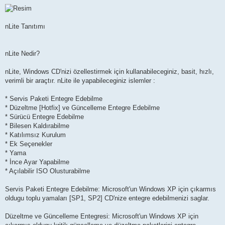
e
s
a
j
nLite Tanıtımı
nLite Nedir?
nLite, Windows CD'nizi özellestirmek için kullanabileceginiz, basit, hızlı,
verimli bir araçtır. nLite ile yapabileceginiz islemler :
* Servis Paketi Entegre Edebilme
* Düzeltme [Hotfix] ve Güncelleme Entegre Edebilme
* Sürücü Entegre Edebilme
* Bilesen Kaldırabilme
* Katılımsız Kurulum
* Ek Seçenekler
* Yama
* İnce Ayar Yapabilme
* Açılabilir ISO Olusturabilme
Servis Paketi Entegre Edebilme: Microsoft'un Windows XP için çıkarmıs
oldugu toplu yamaları [SP1, SP2] CD'nize entegre edebilmenizi saglar.
Düzeltme ve Güncelleme Entegresi: Microsoft'un Windows XP için