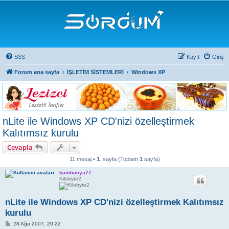
SSS
Kayıt
Giriş
Forum ana sayfa
İŞLETİM SİSTEMLERİ
Windows XP
nLite ile Windows XP CD'nizi özelleştirmek
Kalıtımsız kurulu
Cevapla
11 mesaj •
1
. sayfa (Toplam
1
sayfa)
bambucya77
Kilobyte2
nLite ile Windows XP CD'nizi özelleştirmek Kalıtımsız
kurulu
M
28 Ağu 2007, 20:22