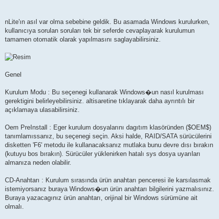
nLite'ın asıl var olma sebebine geldik. Bu asamada Windows kurulurken,
kullanıcıya sorulan soruları tek bir seferde cevaplayarak kurulumun
tamamen otomatik olarak yapılmasını saglayabilirsiniz.
Genel
Kurulum Modu : Bu seçenegi kullanarak Windows�un nasıl kurulması
gerektigini belirleyebilirsiniz. altisaretine tıklayarak daha ayrıntılı bir
açıklamaya ulasabilirsiniz.
Oem PreInstall : Eger kurulum dosyalarını dagıtım klasöründen ($OEM$)
tanımlamıssanız, bu seçenegi seçin. Aksi halde, RAID/SATA sürücülerini
disketten 'F6' metodu ile kullanacaksanız mutlaka bunu devre dısı bırakın
(kutuyu bos bırakın). Sürücüler yüklenirken hatalı sys dosya uyarıları
almanıza neden olabilir.
CD-Anahtarı : Kurulum sırasında ürün anahtarı penceresi ile karsılasmak
istemiyorsanız buraya Windows�un ürün anahtarı bilgilerini yazmalısınız.
Buraya yazacagınız ürün anahtarı, orijinal bir Windows sürümüne ait
olmalı.