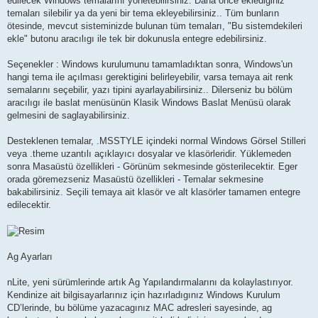
edilecek Windows temalarını yönetebilirsiniz. Daha önce eklediginiz
temaları silebilir ya da yeni bir tema ekleyebilirsiniz.. Tüm bunların
ötesinde, mevcut sisteminizde bulunan tüm temaları, "Bu sistemdekileri
ekle" butonu aracılıgı ile tek bir dokunusla entegre edebilirsiniz.
Seçenekler : Windows kurulumunu tamamladıktan sonra, Windows'un
hangi tema ile açılması gerektigini belirleyebilir, varsa temaya ait renk
semalarını seçebilir, yazı tipini ayarlayabilirsiniz.. Dilerseniz bu bölüm
aracılıgı ile baslat menüsünün Klasik Windows Baslat Menüsü olarak
gelmesini de saglayabilirsiniz.
Desteklenen temalar, .MSSTYLE içindeki normal Windows Görsel Stilleri
veya .theme uzantılı açıklayıcı dosyalar ve klasörleridir. Yüklemeden
sonra Masaüstü özellikleri - Görünüm sekmesinde gösterilecektir. Eger
orada göremezseniz Masaüstü özellikleri - Temalar sekmesine
bakabilirsiniz. Seçili temaya ait klasör ve alt klasörler tamamen entegre
edilecektir.
Ag Ayarları
nLite, yeni sürümlerinde artık Ag Yapılandırmalarını da kolaylastırıyor.
Kendinize ait bilgisayarlarınız için hazırladıgınız Windows Kurulum
CD’lerinde, bu bölüme yazacagınız MAC adresleri sayesinde, ag