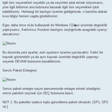
ilgili tüm seçenekleri seçebilir ya da seçimleri iptal etmek istiyorsanız,
yine ilgili bölümün ana butonuna basarak ilgili tüm seçenekleri iptal
edebilirsiniz. Herhangi bir baslıgın üzerine geldiginizde, o baslıkla alakalı
kısa bilgiyi hemen sagda görebilirsiniz.
Eger, daha önce nLite kullanarak bir Windows CD�si üzerinde degisiklik
yaptıysanız, Katılımsız Kurulum baslıgını seçtiginizde asagıdaki uyarıyı
alacaksınız :
Bu durumda yeni ayarlar, eski ayarların üzerine yazılacaktır. Farklı bir
kaynak gösterebilir ya da aynı kaynak üzerinde degisiklik yapmayı
seçerek DEVAM butonuna basabilirsiniz.
Servis Paketi Entegresi
Servis paketi entegre seçim penceresinde entegre etmek istediginiz
servis paketini seçmek için SEÇ butonuna basın.
NOT 1: Bu paketler sadece toplu güncelleme paketi olmalıdır. [SP1, SP2
vb.]