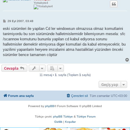
Yottabyte4
M
29 Eyl 2007, 03:48
e
s
eski sürümleri ile yapilan Cd ler windowsun olmazssa olmaz komutlarini
a
tanimiyordu bu son sürümünde halletmislermidir bilemiyorum mesela: sfc
j
/scannow komutunu bununla yapilan cd kabul ediyorsa sorunu
halletmisler demektir etmiyorsa diger komutlari da kabul etmeyecektir, bu
yazilimi yapanlarin heryere imzalarini atma hastaliklari yüzünden önceki
sürümler bence tamamen cöptür
Cevapla
11 mesaj •
1
. sayfa (Toplam
1
sayfa)
Geçiş yap
Forum ana sayfa
Çerezleri sil
Tüm zamanlar
UTC+03:00
Powered by
phpBB
® Forum Software © phpBB Limited
Türkçe çeviri:
phpBB Türkiye
&
Türkiye Forum
Gizlilik
|
Koşullar