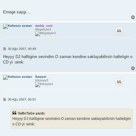
Emege saygı....
daddy_cool
Megabyte3
M
30 Ağu 2007, 00:49
e
s
Heyyy DJ halltigine sevindim.O zaman kendine saklayabilirsin halletigin o
a
CD yi :wink:
j
Sawyer
Kilobyte2
M
30 Ağu 2007, 00:51
e
s
a
SaBoTaGe yazdı:
j
Heyyy DJ halltigine sevindim.O zaman kendine saklayabilirsin halletigin
o CD yi :wink: