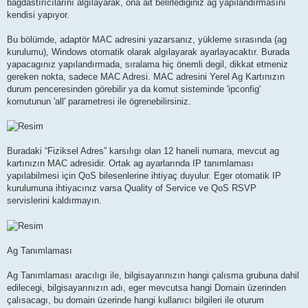
bagdastırıcılarını algılayarak, ona ait belirlediginiz ag yapılandırmasını
kendisi yapıyor.
Bu bölümde, adaptör MAC adresini yazarsanız, yükleme sırasında (ag
kurulumu), Windows otomatik olarak algılayarak ayarlayacaktır. Burada
yapacagınız yapılandırmada, sıralama hiç önemli degil, dikkat etmeniz
gereken nokta, sadece MAC Adresi. MAC adresini Yerel Ag Kartınızın
durum penceresinden görebilir ya da komut sisteminde 'ipconfig'
komutunun 'all' parametresi ile ögrenebilirsiniz.
Buradaki “Fiziksel Adres” karsılıgı olan 12 haneli numara, mevcut ag
kartınızın MAC adresidir. Ortak ag ayarlarında IP tanımlaması
yapılabilmesi için QoS bilesenlerine ihtiyaç duyulur. Eger otomatik IP
kurulumuna ihtiyacınız varsa Quality of Service ve QoS RSVP
servislerini kaldırmayın.
Ag Tanımlaması
Ag Tanımlaması aracılıgı ile, bilgisayarınızın hangi çalısma grubuna dahil
edilecegi, bilgisayarınızın adı, eger mevcutsa hangi Domain üzerinden
çalısacagı, bu domain üzerinde hangi kullanıcı bilgileri ile oturum