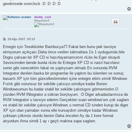
gerekirsede overclock :D :D :D :D
daddy_cool
Megabyte3
M
29 Ağu 2007, 03:15
e
s
Emegin için Tesekkürler Bambucya77.Fakat ben bunu pek tavsiye
a
etmiyorum açıkçası.Daha önce verilen talimatlara 1'e 1 uydugumda bile
j
Dogru çalısan bir XP CD si hazırlayamamıstım nLite ile.Eger olsaydı
Sevincimden bende burda nLite ile Entegre XP CD si nasıl hazırlanır
senin gibi verecektim fakat ne yaptıysam olmadı.En sonunda RVM
Integrator denilen baska bir programlar ile yaptım bu islemleri ve sonuç
basarılı.XP için tüm güncellestirmeleri içine entegre ettim.simdi Windows
Fıstık gibi sorunsuz bir sekilde çalısıyo.simdiye kadar Benim
Windowsumun bu kadar stabil bir sekilde çalıstıgını görmemistim.O
yüzden RVM INtegrator a sükran borçluyum. :D Diger arkadaslarımıza da
RVM Integrator u tavsiye ederim.Gerçekten suan windows'um çok saglam
ve stabil bir sekilde çalısıyor.Windows u normal CD sinden kurup da diger
XP için olan yamaları sonra elle kursaydım simdiye kadar Windows
çoktaan çökmüs olurdu benim.Daha önceleri Ay da 1 kere format
atıyodum.Ama simdi 1 ay ı geçti makina sapa saglam.