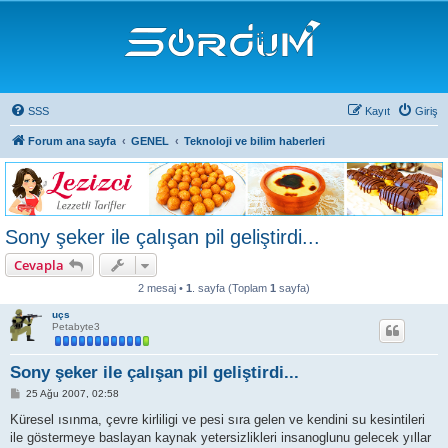
SSS
Kayıt
Giriş
Forum ana sayfa
GENEL
Teknoloji ve bilim haberleri
Sony şeker ile çalışan pil geliştirdi...
Cevapla
2 mesaj •
1
. sayfa (Toplam
1
sayfa)
uçs
Petabyte3
Sony şeker ile çalışan pil geliştirdi...
M
25 Ağu 2007, 02:58
e
s
Küresel ısınma, çevre kirliligi ve pesi sıra gelen ve kendini su kesintileri
a
ile göstermeye baslayan kaynak yetersizlikleri insanoglunu gelecek yıllar
j