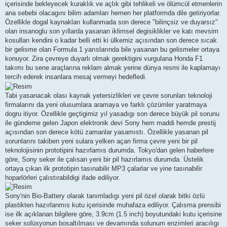
içerisinde bekleyecek kuraklık ve açlık gibi tehlikeli ve ölümcül etmenlerin
ana sebebi olacagını bilim adamları hemen her platformda dile getiriyorlar.
Özellikle dogal kaynakları kullanmada son derece "bilinçsiz ve duyarsız"
olan insanoglu son yıllarda yasanan iklimsel degisiklikler ve katı mevsim
kosulları kendini o kadar belli etti ki ülkemiz açısından son derece sıcak
bir gelisme olan Formula 1 yarıslarında bile yasanan bu gelismeler ortaya
konuyor. Zira çevreye duyarlı olmak gerektigini vurgulana Honda F1
takımı bu sene araçlarına reklam almak yerine dünya resmi ile kaplamayı
tercih ederek insanlara mesaj vermeyi hedefledi.
Tabi yasanacak olası kaynak yetersizlikleri ve çevre sorunları teknoloji
firmalarını da yeni olusumlara aramaya ve farklı çözümler yaratmaya
dogru itiyor. Özellikle geçtigimiz yıl yasadıgı son derece büyük pil sorunu
ile gündeme gelen Japon elektronik devi Sony hem maddi hemde prestij
açısından son derece kötü zamanlar yasamıstı. Özellikle yasanan pil
sorunlarını takiben yeni sulara yelken açan firma çevre yeni bir pil
teknolojisinin prototipini hazırlamıs durumda. Tokyo'dan gelen haberlere
göre, Sony seker ile çalısan yeni bir pil hazırlamıs durumda. Üstelik
ortaya çıkan ilk prototipin tasınabilir MP3 çalarlar ve yine tasınabilir
hoparlörleri çalıstırabildigi ifade ediliyor.
Sony'nin Bio-Battery olarak tanımladıgı yeni pil özel olarak bitki özlü
plastikten hazırlanmıs kutu içerisinde muhafaza ediliyor. Çalısma prensibi
ise ilk açıklanan bilgilere göre, 3.9cm (1.5 inch) boyutundaki kutu içerisine
seker solüsyonun bosaltılması ve devamında solunum enzimleri aracılıgı