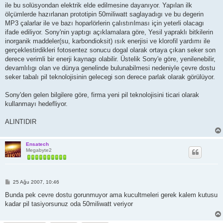
ile bu solüsyondan elektrik elde edilmesine dayanıyor. Yapılan ilk
ölçümlerde hazırlanan prototipin 50miliwatt saglayadıgı ve bu degerin
MP3 çalarlar ile ve bazı hoparlörlerin çalıstırılması için yeterli olacagı
ifade ediliyor. Sony'nin yaptıgı açıklamalara göre, Yesil yapraklı bitkilerin
inorganik maddeler(su, karbondioksit) ısık enerjisi ve klorofil yardımı ile
gerçeklestirdikleri fotosentez sonucu dogal olarak ortaya çıkan seker son
derece verimli bir enerji kaynagı olabilir. Üstelik Sony'e göre, yenilenebilir,
devamlılıgı olan ve dünya genelinde bulunabilmesi nedeniyle çevre dostu
seker tabalı pil teknolojisinin gelecegi son derece parlak olarak görülüyor.
Sony'den gelen bilgilere göre, firma yeni pil teknolojisini ticari olarak
kullanmayı hedefliyor.
ALINTIDIR
Ensatech
Megabyte2
M
25 Ağu 2007, 10:46
e
s
Bunda pek cevre dostu gorunmuyor ama kucultmeleri gerek kalem kutusu
a
kadar pil tasiyorsunuz oda 50miliwatt veriyor
j