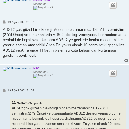
daddy_cool
Megabyte3
M
19 Ağu 2007, 21:57
e
s
ADSL2 çok güzel bir teknoloji.Modemime zamanında 129 YTL vermistim.
a
(2 Yıl Önce) ve o zamanlarda ADSL2 destegi vermiyordu her modem ama
j
benimki de hepsi vardı.Umarım ADSL2 ye geçilirde benim modem bi ise
yarar o zaman ama tabiki Anca En yakın olarak 10 sonra belki geçebiliriz
ADSL2 ye.Ama önce TTNet in bizleri su kota belasından kurtarması
gerek. :!: :evil: :evil:
N2O
Megabyte2
M
19 Ağu 2007, 21:59
e
s
a
SaBoTaGe yazdı:
j
ADSL2 çok güzel bir teknoloji.Modemime zamanında 129 YTL
vermistim.(2 Yıl Önce) ve o zamanlarda ADSL2 destegi vermiyordu her
modem ama benimki de hepsi vardı.Umarım ADSL2 ye geçilirde benim
modem bi ise yarar o zaman ama tabiki Anca En yakın olarak 10 sonra