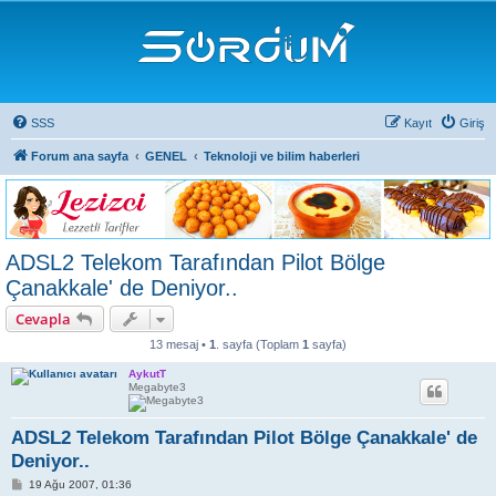
SSS
Kayıt
Giriş
Forum ana sayfa
GENEL
Teknoloji ve bilim haberleri
ADSL2 Telekom Tarafından Pilot Bölge
Çanakkale' de Deniyor..
Cevapla
13 mesaj •
1
. sayfa (Toplam
1
sayfa)
AykutT
Megabyte3
ADSL2 Telekom Tarafından Pilot Bölge Çanakkale' de
Deniyor..
M
19 Ağu 2007, 01:36