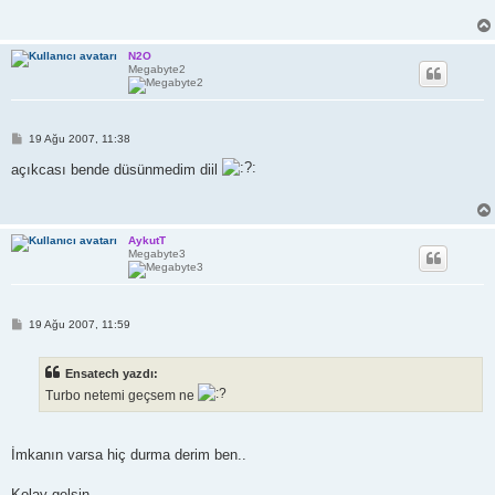
j
N2O
Megabyte2
M
19 Ağu 2007, 11:38
e
s
açıkcası bende düsünmedim diil
a
j
AykutT
Megabyte3
M
19 Ağu 2007, 11:59
e
s
a
Ensatech yazdı:
j
Turbo netemi geçsem ne
İmkanın varsa hiç durma derim ben..
Kolay gelsin.