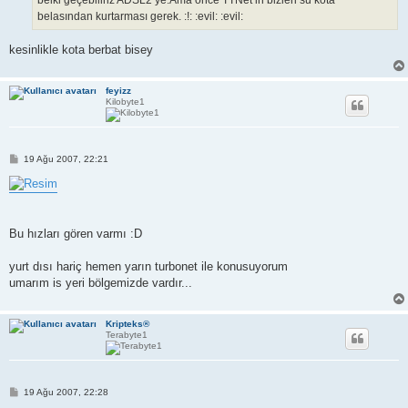
belki geçebiliriz ADSL2 ye.Ama önce TTNet in bizleri su kota
belasından kurtarması gerek. :!: :evil: :evil:
kesinlikle kota berbat bisey
feyizz
Kilobyte1
M
19 Ağu 2007, 22:21
e
s
a
j
Bu hızları gören varmı :D
yurt dısı hariç hemen yarın turbonet ile konusuyorum
umarım is yeri bölgemizde vardır...
Kripteks®
Terabyte1
M
19 Ağu 2007, 22:28
e