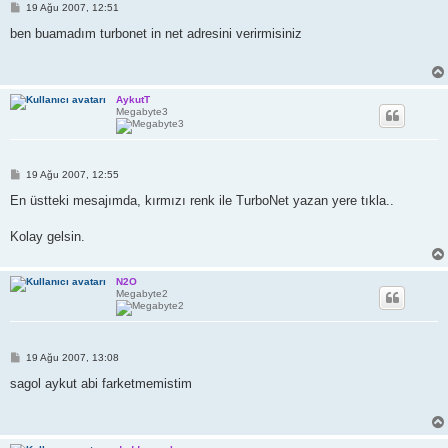
M
19 Ağu 2007, 12:51
e
s
ben buamadım turbonet in net adresini verirmisiniz
a
j
AykutT
Megabyte3
M
19 Ağu 2007, 12:55
e
s
En üstteki mesajımda, kırmızı renk ile TurboNet yazan yere tıkla..
a
j
Kolay gelsin.
N2O
Megabyte2
M
19 Ağu 2007, 13:08
e
s
sagol aykut abi farketmemistim
a
j