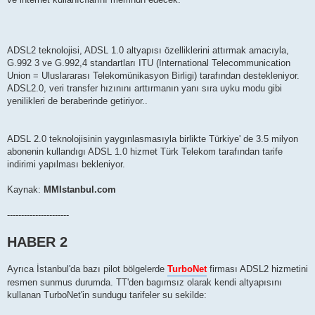
ADSL2 teknolojisi, ADSL 1.0 altyapısı özelliklerini attırmak amacıyla,
G.992 3 ve G.992,4 standartları ITU (International Telecommunication
Union = Uluslararası Telekomünikasyon Birligi) tarafından destekleniyor.
ADSL2.0, veri transfer hızınını arttırmanın yanı sıra uyku modu gibi
yenilikleri de beraberinde getiriyor..
ADSL 2.0 teknolojisinin yaygınlasmasıyla birlikte Türkiye' de 3.5 milyon
abonenin kullandıgı ADSL 1.0 hizmet Türk Telekom tarafından tarife
indirimi yapılması bekleniyor.
Kaynak:
MMIstanbul.com
----------------------
HABER 2
Ayrıca İstanbul'da bazı pilot bölgelerde
TurboNet
firması ADSL2 hizmetini
resmen sunmus durumda. TT'den bagımsız olarak kendi altyapısını
kullanan TurboNet'in sundugu tarifeler su sekilde: