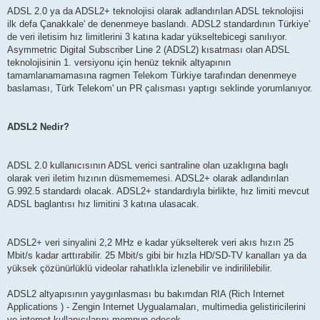
e
s
ADSL 2.0 ya da ADSL2+ teknolojisi olarak adlandırılan ADSL teknolojisi
a
ilk defa Çanakkale' de denenmeye baslandı. ADSL2 standardının Türkiye'
j
de veri iletisim hız limitlerini 3 katına kadar yükseltebicegi sanılıyor.
Asymmetric Digital Subscriber Line 2 (ADSL2) kısatması olan ADSL
teknolojisinin 1. versiyonu için henüz teknik altyapının
tamamlanamamasına ragmen Telekom Türkiye tarafından denenmeye
baslaması, Türk Telekom' un PR çalısması yaptıgı seklinde yorumlanıyor.
ADSL2 Nedir?
ADSL 2.0 kullanıcısının ADSL verici santraline olan uzaklıgına baglı
olarak veri iletim hızının düsmememesi. ADSL2+ olarak adlandırılan
G.992.5 standardı olacak. ADSL2+ standardıyla birlikte, hız limiti mevcut
ADSL baglantısı hız limitini 3 katına ulasacak.
ADSL2+ veri sinyalini 2,2 MHz e kadar yükselterek veri akıs hızın 25
Mbit/s kadar arttırabilir. 25 Mbit/s gibi bir hızla HD/SD-TV kanalları ya da
yüksek çözünürlüklü videolar rahatlıkla izlenebilir ve indirililebilir.
ADSL2 altyapısının yaygınlasması bu bakımdan RIA (Rich Internet
Applications ) - Zengin Internet Uygualamaları, multimedia gelistiricilerini
ve internet kullanıcılarını memnun edecek.