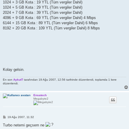
1024 + 3 GB Kota : 19 YTL (Tüm vergiler Dahil)
1024 + 5 GB Kota : 29 YTL (Tüm vergiler Dahil)
2024 + 7 GB Kota : 39 YTL (Tüm vergiler Dahil)
4096 + 9 GB Kota : 69 YTL (Tüm vergiler Dahil) 4 Mbps
6144 + 15 GB Kota : 89 YTL (Tüm vergiler Dahil) 6 Mbps
8192 + 20 GB Kota : 109 YTL (Tüm vergiler Dahil) 8 Mbps
Kolay gelsin.
En son
AykutT
tarafından 19 Ağu 2007, 12:56 tarihinde düzenlendi, toplamda 1 kere
düzenlendi.
Ensatech
Megabyte2
M
19 Ağu 2007, 11:32
e
s
Turbo netemi geçsem ne
a