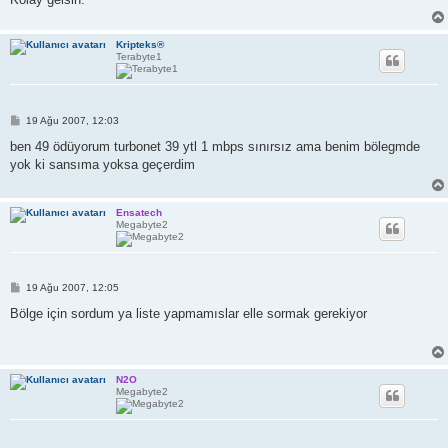
Kripteks®
Terabyte1
M
19 Ağu 2007, 12:03
e
s
ben 49 ödüyorum turbonet 39 ytl 1 mbps sınırsız ama benim bölegmde
a
yok ki sansıma yoksa geçerdim
j
Ensatech
Megabyte2
M
19 Ağu 2007, 12:05
e
s
Bölge için sordum ya liste yapmamıslar elle sormak gerekiyor
a
j
N2O
Megabyte2