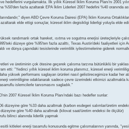
ni ve hedeflerini vurgulamakta. İlk yıllık Küresel İklim Koruma Planı'nı 2001 y
ana %50'den fazla azaltarak EPA İklim Liderleri 2007 hedefini %40 oranında ast
klarındandır," diyen ABD Çevre Koruma Dairesi (EPA) İklim Koruma Ortaklıklar
ltarak elde ettigi sonuçlar, küresel iklim degisikligi liderligi yoluyla elde edi
ksek randımanlı ortak hareket, ısıtma ve sogutma enerjisi üreteçleriyle çalı
995'teki düzeye göre %95'ten fazla azalttı, Texas Austin'deki faaliyetleri için 
ı ve dünya çapındaki tesislerinde verimlilik iyilestirmelerine giderek normalles
iyetleri ve üretiminin çok ötesine geçerek çalısma tarzına bütünlüklü bir yaklas
tti: "Yedinci yıllık küresel iklim koruma planımız, küresel enerji verimliligi
 daha yüksek performans saglayan ürünleri nasıl gelistirecegimize kadar her a
a enerji verimliligine odaklanarak sadece çevre üzerindeki etkimizi azaltmakla 
tasarruflu islemcilerle tanısmasını sagladık."
MD'nin 2007 Küresel İklim Koruma Planı'ndaki bazı hedefler sunlar:
 2006 düzeyine göre %33 daha azaltmak (karbon esdegeri salımlar/üretim endeksi
006 düzeyine göre %40 daha azaltmak (kilovat saat/üretim endeksi ile ölçülür)
ufu bilinci alanında liderlik yapmak
sitli kitleleri enerji tasarrufu konusunda egitme çalısmalarının yanında, "yesil