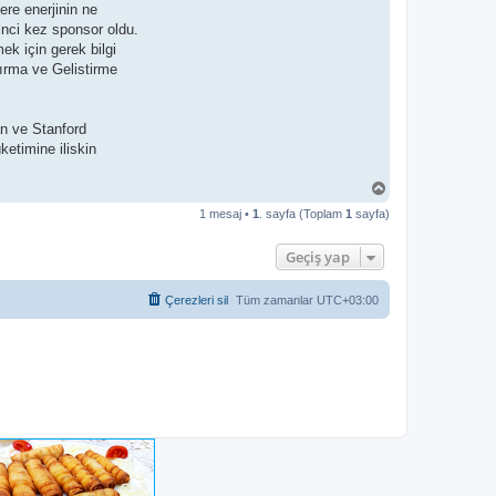
lere enerjinin ne
inci kez sponsor oldu.
ek için gerek bilgi
ırma ve Gelistirme
an ve Stanford
etimine iliskin
B
a
1 mesaj •
1
. sayfa (Toplam
1
sayfa)
ş
a
d
Geçiş yap
ö
n
Çerezleri sil
Tüm zamanlar
UTC+03:00