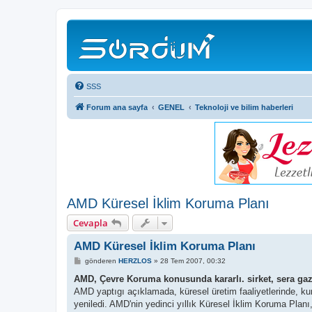
SSS
Forum ana sayfa
GENEL
Teknoloji ve bilim haberleri
AMD Küresel İklim Koruma Planı
Cevapla
AMD Küresel İklim Koruma Planı
M
gönderen
HERZLOS
»
28 Tem 2007, 00:32
e
s
AMD, Çevre Koruma konusunda kararlı. sirket, sera gazı
a
AMD yaptıgı açıklamada, küresel üretim faaliyetlerinde, ku
j
yeniledi. AMD'nin yedinci yıllık Küresel İklim Koruma Planı, si