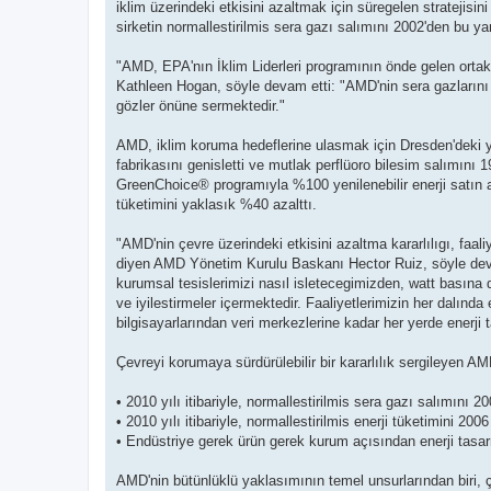
iklim üzerindeki etkisini azaltmak için süregelen stratejisi
sirketin normallestirilmis sera gazı salımını 2002'den bu y
"AMD, EPA'nın İklim Liderleri programının önde gelen orta
Kathleen Hogan, söyle devam etti: "AMD'nin sera gazlarını aza
gözler önüne sermektedir."
AMD, iklim koruma hedeflerine ulasmak için Dresden'deki yü
fabrikasını genisletti ve mutlak perflüoro bilesim salımını 1
GreenChoice® programıyla %100 yenilenebilir enerji satın ald
tüketimini yaklasık %40 azalttı.
"AMD'nin çevre üzerindeki etkisini azaltma kararlılıgı, faal
diyen AMD Yönetim Kurulu Baskanı Hector Ruiz, söyle devam e
kurumsal tesislerimizi nasıl isletecegimizden, watt basına
ve iyilestirmeler içermektedir. Faaliyetlerimizin her dalınd
bilgisayarlarından veri merkezlerine kadar her yerde enerji 
Çevreyi korumaya sürdürülebilir bir kararlılık sergileyen A
• 2010 yılı itibariyle, normallestirilmis sera gazı salımını
• 2010 yılı itibariyle, normallestirilmis enerji tüketimini 2
• Endüstriye gerek ürün gerek kurum açısından enerji tasarr
AMD'nin bütünlüklü yaklasımının temel unsurlarından biri, çe