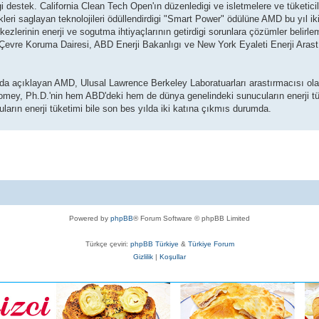
digi destek. California Clean Tech Open'ın düzenledigi ve isletmelere ve tüketici
eri saglayan teknolojileri ödüllendirdigi "Smart Power" ödülüne AMD bu yıl ik
lerinin enerji ve sogutma ihtiyaçlarının getirdigi sorunlara çözümler belirlem
 Çevre Koruma Dairesi, ABD Enerji Bakanlıgı ve New York Eyaleti Enerji Arast
rında açıklayan AMD, Ulusal Lawrence Berkeley Laboratuarları arastırmacısı ol
omey, Ph.D.'nin hem ABD'deki hem de dünya genelindeki sunucuların enerji tük
arın enerji tüketimi bile son bes yılda iki katına çıkmıs durumda.
Powered by
phpBB
® Forum Software © phpBB Limited
Türkçe çeviri:
phpBB Türkiye
&
Türkiye Forum
Gizlilik
|
Koşullar