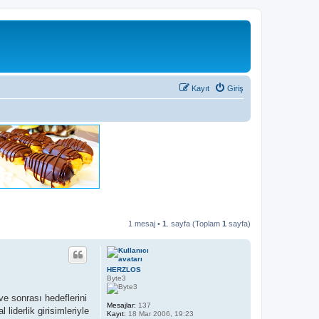
Kayıt
Giriş
1 mesaj •
1
. sayfa (Toplam
1
sayfa)
HERZLOS
Byte3
ve sonrası hedeflerini
Mesajlar:
137
 liderlik girisimleriyle
Kayıt:
18 Mar 2006, 19:23