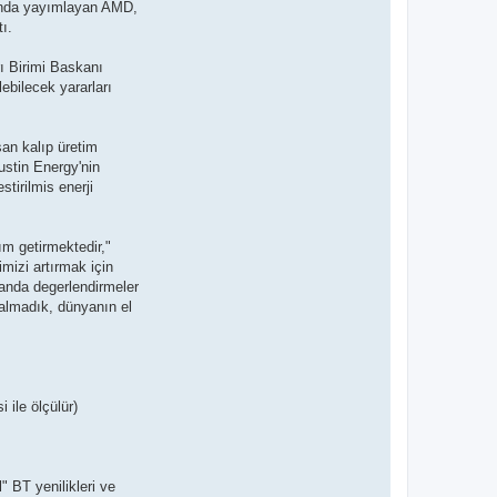
ılında yayımlayan AMD,
ı.
ı Birimi Baskanı
lebilecek yararları
san kalıp üretim
Austin Energy'nin
tirilmis enerji
ım getirmektedir,"
mizi artırmak için
landa degerlendirmeler
kalmadık, dünyanın el
 ile ölçülür)
" BT yenilikleri ve