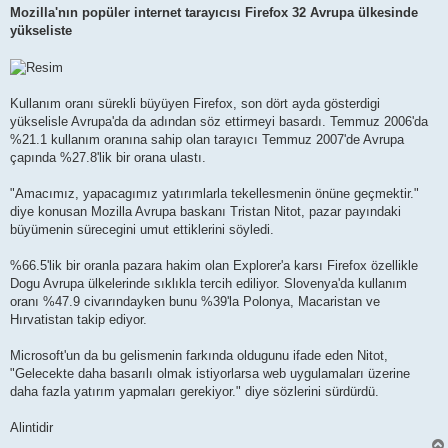
Mozilla'nın popüler internet tarayıcısı Firefox 32 Avrupa ülkesinde
yükseliste
Kullanım oranı sürekli büyüyen Firefox, son dört ayda gösterdigi
yükselisle Avrupa'da da adından söz ettirmeyi basardı. Temmuz 2006'da
%21.1 kullanım oranına sahip olan tarayıcı Temmuz 2007'de Avrupa
çapında %27.8'lik bir orana ulastı.
"Amacımız, yapacagımız yatırımlarla tekellesmenin önüne geçmektir."
diye konusan Mozilla Avrupa baskanı Tristan Nitot, pazar payındaki
büyümenin sürecegini umut ettiklerini söyledi.
%66.5'lik bir oranla pazara hakim olan Explorer'a karsı Firefox özellikle
Dogu Avrupa ülkelerinde sıklıkla tercih ediliyor. Slovenya'da kullanım
oranı %47.9 civarındayken bunu %39'la Polonya, Macaristan ve
Hırvatistan takip ediyor.
Microsoft'un da bu gelismenin farkında oldugunu ifade eden Nitot,
"Gelecekte daha basarılı olmak istiyorlarsa web uygulamaları üzerine
daha fazla yatırım yapmaları gerekiyor." diye sözlerini sürdürdü.
Alintidir