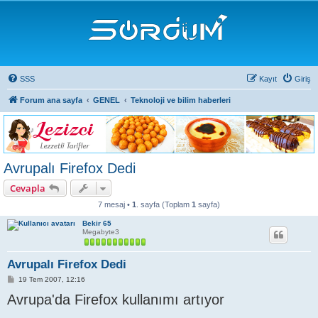
SSS
Kayıt
Giriş
Forum ana sayfa
GENEL
Teknoloji ve bilim haberleri
Avrupalı Firefox Dedi
Cevapla
7 mesaj •
1
. sayfa (Toplam
1
sayfa)
Bekir 65
Megabyte3
Avrupalı Firefox Dedi
M
19 Tem 2007, 12:16
e
Avrupa'da Firefox kullanımı artıyor
s
a
j