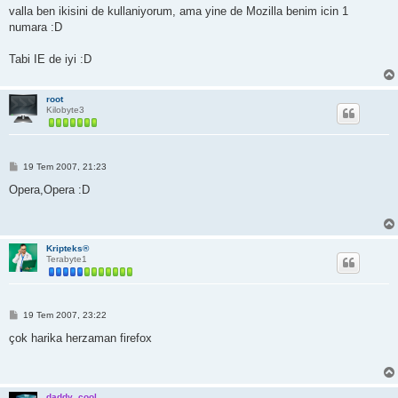
s
valla ben ikisini de kullaniyorum, ama yine de Mozilla benim icin 1
a
numara :D
j
Tabi IE de iyi :D
root
Kilobyte3
M
19 Tem 2007, 21:23
e
s
Opera,Opera :D
a
j
Kripteks®
Terabyte1
M
19 Tem 2007, 23:22
e
s
çok harika herzaman firefox
a
j
daddy_cool