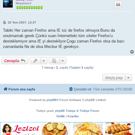
Megabyte3
M
20 Tem 2007, 13:37
e
s
Tabiki Her zaman Firefox ama IE siz de firefox olmuyor.Bunu da
a
unutmamak gerek.Çünkü suan İnternetteki tüm siteler Firefox'u
j
desteklemiyor ama IE yi destekliyor.Çogu zaman Firefox olsa da bazı
zamanlarda Ne de olsa Mecbur IE gerekiyo.
Cevapla
7 mesaj •
1
. sayfa (Toplam
1
sayfa)
Geçiş yap
Forum ana sayfa
Çerezleri sil
Tüm zamanlar
UTC+03:00
Powered by
phpBB
® Forum Software © phpBB Limited
Türkçe çeviri:
phpBB Türkiye
&
Türkiye Forum
Gizlilik
|
Koşullar