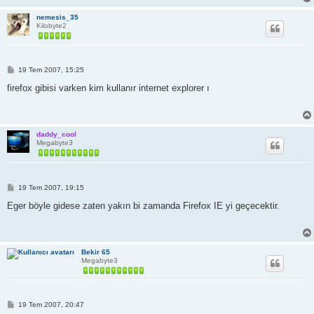
nemesis_35
Kilobyte2
M
19 Tem 2007, 15:25
e
s
firefox gibisi varken kim kullanır internet explorer ı
a
j
daddy_cool
Megabyte3
M
19 Tem 2007, 19:15
e
s
Eger böyle gidese zaten yakın bi zamanda Firefox IE yi geçecektir.
a
j
Bekir 65
Megabyte3
M
19 Tem 2007, 20:47
e