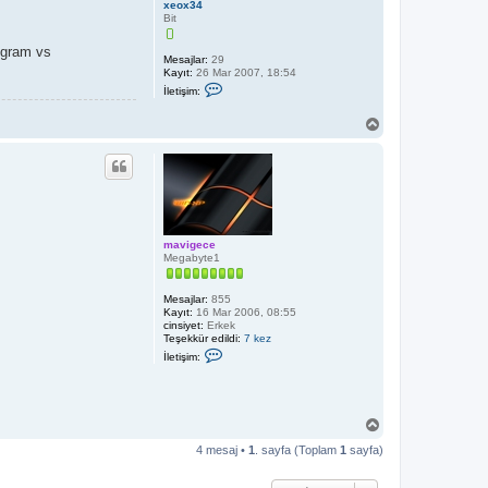
xeox34
Bit
ogram vs
Mesajlar:
29
Kayıt:
26 Mar 2007, 18:54
İ
İletişim:
l
e
B
t
a
i
ş
ş
i
a
m
d
x
ö
e
n
o
x
3
mavigece
4
Megabyte1
Mesajlar:
855
Kayıt:
16 Mar 2006, 08:55
cinsiyet:
Erkek
Teşekkür edildi:
7 kez
İ
İletişim:
l
e
t
i
ş
B
i
a
m
4 mesaj •
1
. sayfa (Toplam
1
sayfa)
ş
m
a
a
v
d