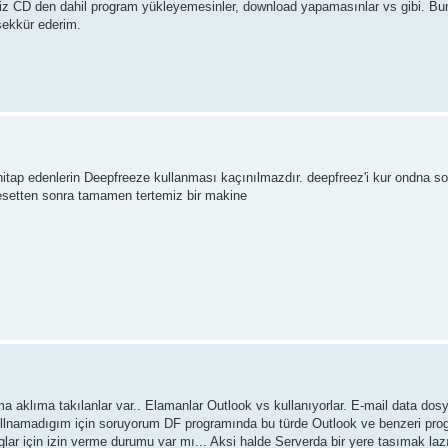
nsiz CD den dahil program yükleyemesinler, download yapamasınlar vs gibi. Bunu
sekkür ederim.
 hitap edenlerin Deepfreeze kullanması kaçınılmazdır. deepfreez'i kur ondna so
resetten sonra tamamen tertemiz bir makine
 aklıma takılanlar var.. Elamanlar Outlook vs kullanıyorlar. E-mail data do
kullnamadıgım için soruyorum DF programında bu türde Outlook ve benzeri pro
r için izin verme durumu var mı... Aksi halde Serverda bir yere tasımak lazı