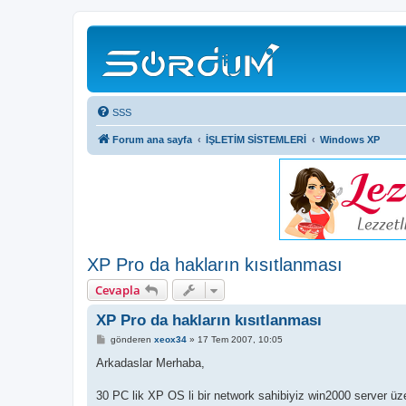
SSS
Forum ana sayfa
İŞLETİM SİSTEMLERİ
Windows XP
XP Pro da hakların kısıtlanması
Cevapla
XP Pro da hakların kısıtlanması
M
gönderen
xeox34
»
17 Tem 2007, 10:05
e
s
Arkadaslar Merhaba,
a
j
30 PC lik XP OS li bir network sahibiyiz win2000 server üzer