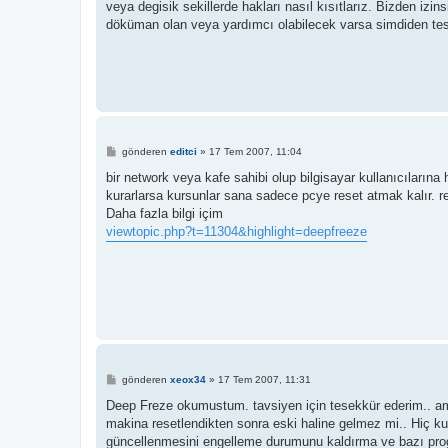
veya degisik sekillerde hakları nasıl kısıtlarız. Bizden izi
döküman olan veya yardımcı olabilecek varsa simdiden te
M
gönderen
editci
»
17 Tem 2007, 11:04
e
s
bir network veya kafe sahibi olup bilgisayar kullanıcılarına
a
kurarlarsa kursunlar sana sadece pcye reset atmak kalır. 
j
Daha fazla bilgi içim
viewtopic.php?t=11304&highlight=deepfreeze
M
gönderen
xeox34
»
17 Tem 2007, 11:31
e
s
Deep Freze okumustum. tavsiyen için tesekkür ederim.. ama
a
makina resetlendikten sonra eski haline gelmez mi.. Hiç 
j
güncellenmesini engelleme durumunu kaldırma ve bazı progla