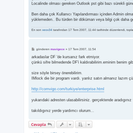
Localinde olması gereken Outlook pst gibi bazı sürekli gün
Ben daha çok Kullanıcı Yapılandırması içinden Admin olmaya
yüklemeden.. Bu türden bir döküman veya bilgi çok daha ge
En son
xeox34
tarafından 17 Tem 2007, 11:44 tarihinde düzenlendi, topl
M
gönderen
mavigece
»
17 Tem 2007, 11:54
e
s
arkadaslar DF 'de kursanız fark etmiyor.
a
çünkü sifre bilmedende DF'i kaldırabilirim.eminim benim gibi
j
size söyle birsey önerebilirim.
IMlock die bir program vardı. yanlız satın almanız lazım 
http://comvigo.com/turkiye/enterprise.html
yukarıdaki adresten ulasabilirsiniz. gerçektende aradıgınız 
takıldıgınız yerde yardımcı olurum...
Cevapla