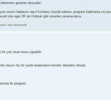
cellenmesi gereken dosyaları.
n userın haklarını nasıl kısıtlarız (install edeme, program kaldırama vs) pr
çerli olur eger DF de Outlook gibi sorunlar yasanacaksa...
amda 1 kere düzenlendi.
 bir çok insan bunu yapabilir.
çünkü ilacını hiç bir yerde bulamadım.kendim denedim olmadı.
tarzda bir program.