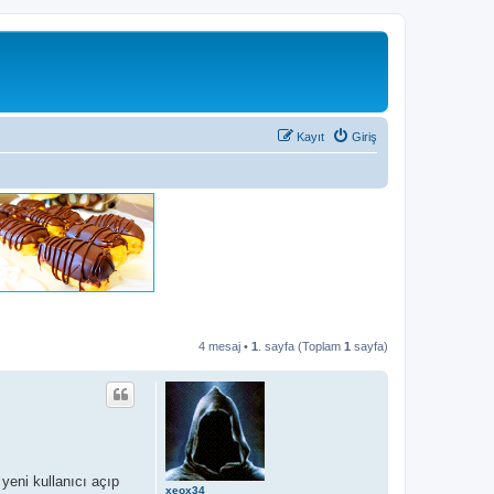
Kayıt
Giriş
4 mesaj •
1
. sayfa (Toplam
1
sayfa)
 yeni kullanıcı açıp
xeox34