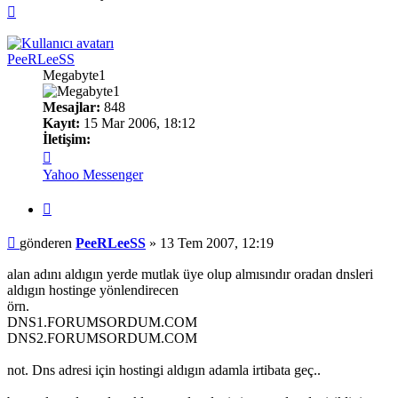
Başa
dön
PeeRLeeSS
Megabyte1
Mesajlar:
848
Kayıt:
15 Mar 2006, 18:12
İletişim:
İletişim
PeeRLeeSS
Yahoo Messenger
Alıntı
Mesaj
gönderen
PeeRLeeSS
»
13 Tem 2007, 12:19
alan adını aldıgın yerde mutlak üye olup almısındır oradan dnsleri
aldıgın hostinge yönlendirecen
örn.
DNS1.FORUMSORDUM.COM
DNS2.FORUMSORDUM.COM
not. Dns adresi için hostingi aldıgın adamla irtibata geç..