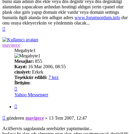
bunu alan adının dns ekle veya dns degistir veya dns degisikligi
alanından yapacaksın ardından hostingi aldıgın yerin cpanel olur
plask olur giris yapıp domain ekle vardır veya domain settings
bununla ilgili alanda örn adlıgın adres
www.forumsordum.info
dur
onu oraya ekleyeceksin ve yönlenmis olacak...
Başa
dön
mavigece
Megabyte1
Mesajlar:
855
Kayıt:
16 Mar 2006, 08:55
cinsiyet:
Erkek
Teşekkür edildi:
7 kez
İletişim:
İletişim
mavigece
Yahoo Messenger
Alıntı
Mesaj
gönderen
mavigece
»
13 Tem 2007, 12:47
AcilServis sagolasında serefsizler yaptırmıolar...
bedava bi alan adı almıstım eger alan adını uzattırmazsak degisiklik