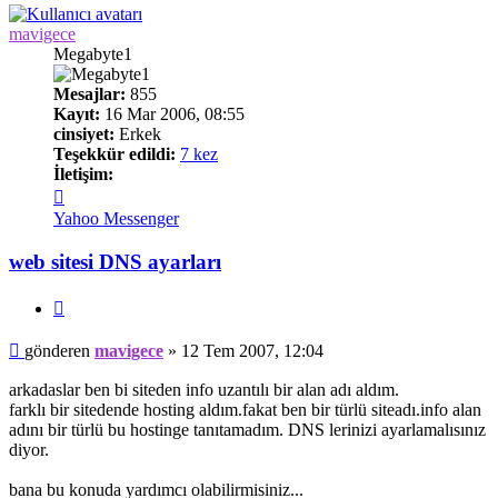
mavigece
Megabyte1
Mesajlar:
855
Kayıt:
16 Mar 2006, 08:55
cinsiyet:
Erkek
Teşekkür edildi:
7 kez
İletişim:
İletişim
mavigece
Yahoo Messenger
web sitesi DNS ayarları
Alıntı
Mesaj
gönderen
mavigece
»
12 Tem 2007, 12:04
arkadaslar ben bi siteden info uzantılı bir alan adı aldım.
farklı bir sitedende hosting aldım.fakat ben bir türlü siteadı.info alan
adını bir türlü bu hostinge tanıtamadım. DNS lerinizi ayarlamalısınız
diyor.
bana bu konuda yardımcı olabilirmisiniz...