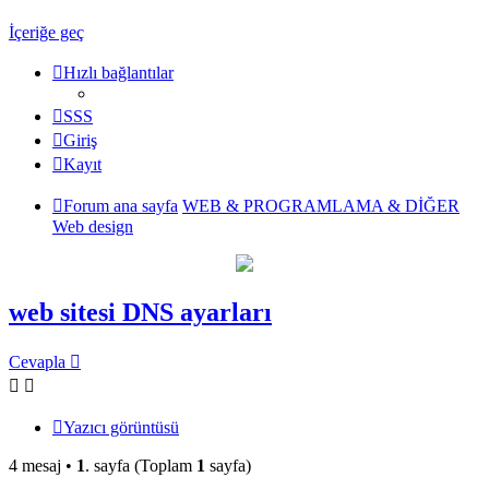
İçeriğe geç
Hızlı bağlantılar
SSS
Giriş
Kayıt
Forum ana sayfa
WEB & PROGRAMLAMA & DİĞER
Web design
web sitesi DNS ayarları
Cevapla
Yazıcı görüntüsü
4 mesaj •
1
. sayfa (Toplam
1
sayfa)