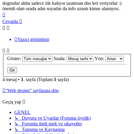
dogrudur aldın sadece öle kalıyor uzatırsan dns leri veriyorlar :)
önemli olan orada adın soyadın da info uzantı kimse alamıyor..
Başa
dön
Cevapla
Yazıcı görüntüsü
Göster:
Sırala:
Yön:
4 mesaj •
1
. sayfa (Toplam
1
sayfa)
“Web design” sayfasına dön
Geçiş yap
GENEL
↳ Duyuru ve Uyarılar (Foruma üyelik)
↳ Forumla ilgili istek ve şikayetler
↳ Tanışma ve Kaynaşma