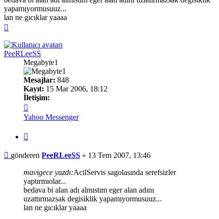
yapamıyormusuuz...
lan ne gıcıklar yaaaa
Başa
dön
PeeRLeeSS
Megabyte1
Mesajlar:
848
Kayıt:
15 Mar 2006, 18:12
İletişim:
İletişim
PeeRLeeSS
Yahoo Messenger
Alıntı
Mesaj
gönderen
PeeRLeeSS
»
13 Tem 2007, 13:46
mavigece yazdı:
AcilServis sagolasında serefsizler
yaptırmıolar...
bedava bi alan adı almıstım eger alan adını
uzattırmazsak degisiklik yapamıyormusuuz...
lan ne gıcıklar yaaaa