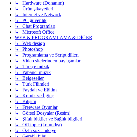
↳ Hardware (Donanım)
↳ Ürün şikayetleri
↳ Internet ve Network
↳ PC güvenlik
↳ Chat Programları
↳ Microsoft Office
WEB & PROGRAMLAMA & DİĞER
↳ Web design
↳ Photoshop
↳ Programlama ve Script dilleri
↳ Video sitelerinden paylaşımlar
↳ Türkçe müzik
↳ Yabancı müzik
↳ Belgeseller
↳ Türk Filimleri
↳ Faydalı ve Eğitim
↳ Komik ve İlginç
↳ Bilişim
↳ Freeware Oyunlar
↳ Görsel Dosyalar (Resim)
↳ Şifalı bitkiler ve Sağlık bilgileri
↳ Off topic (konu dışı)
↳ Özlü söz - hikaye
↳ Gerekli bilgi