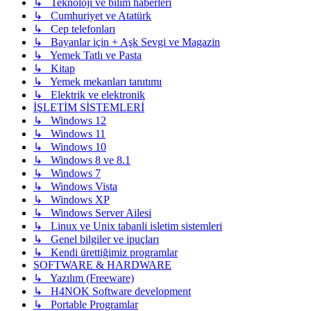
↳ Teknoloji ve bilim haberleri
↳ Cumhuriyet ve Atatürk
↳ Cep telefonları
↳ Bayanlar için + Aşk Sevgi ve Magazin
↳ Yemek Tatlı ve Pasta
↳ Kitap
↳ Yemek mekanları tanıtımı
↳ Elektrik ve elektronik
İŞLETİM SİSTEMLERİ
↳ Windows 12
↳ Windows 11
↳ Windows 10
↳ Windows 8 ve 8.1
↳ Windows 7
↳ Windows Vista
↳ Windows XP
↳ Windows Server Ailesi
↳ Linux ve Unix tabanli isletim sistemleri
↳ Genel bilgiler ve ipuçları
↳ Kendi ürettiğimiz programlar
SOFTWARE & HARDWARE
↳ Yazılım (Freeware)
↳ H4NOK Software development
↳ Portable Programlar