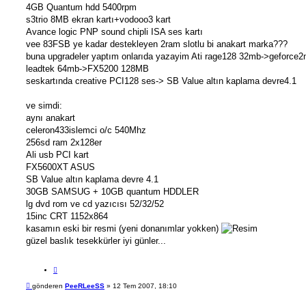
4GB Quantum hdd 5400rpm
s3trio 8MB ekran kartı+vodooo3 kart
Avance logic PNP sound chipli ISA ses kartı
vee 83FSB ye kadar destekleyen 2ram slotlu bi anakart marka???
buna upgradeler yaptım onlarıda yazayim Ati rage128 32mb->geforce
leadtek 64mb->FX5200 128MB
seskartında creative PCI128 ses-> SB Value altın kaplama devre4.1
ve simdi:
aynı anakart
celeron433islemci o/c 540Mhz
256sd ram 2x128er
Ali usb PCI kart
FX5600XT ASUS
SB Value altın kaplama devre 4.1
30GB SAMSUG + 10GB quantum HDDLER
lg dvd rom ve cd yazıcısı 52/32/52
15inc CRT 1152x864
kasamın eski bir resmi (yeni donanımlar yokken)
güzel baslık tesekkürler iyi günler...
A
l
M
gönderen
PeeRLeeSS
»
12 Tem 2007, 18:10
ı
e
n
s