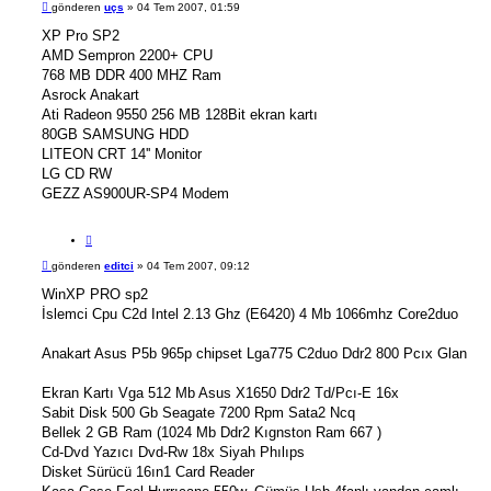
M
gönderen
uçs
»
04 Tem 2007, 01:59
ı
e
n
s
XP Pro SP2
t
a
AMD Sempron 2200+ CPU
ı
j
768 MB DDR 400 MHZ Ram
Asrock Anakart
Ati Radeon 9550 256 MB 128Bit ekran kartı
80GB SAMSUNG HDD
LITEON CRT 14'' Monitor
LG CD RW
GEZZ AS900UR-SP4 Modem
A
l
M
gönderen
editci
»
04 Tem 2007, 09:12
ı
e
n
s
WinXP PRO sp2
t
a
İslemci Cpu C2d Intel 2.13 Ghz (E6420) 4 Mb 1066mhz Core2duo
ı
j
Anakart Asus P5b 965p chipset Lga775 C2duo Ddr2 800 Pcıx Glan
Ekran Kartı Vga 512 Mb Asus X1650 Ddr2 Td/Pcı-E 16x
Sabit Disk 500 Gb Seagate 7200 Rpm Sata2 Ncq
Bellek 2 GB Ram (1024 Mb Ddr2 Kıgnston Ram 667 )
Cd-Dvd Yazıcı Dvd-Rw 18x Siyah Phılıps
Disket Sürücü 16ın1 Card Reader