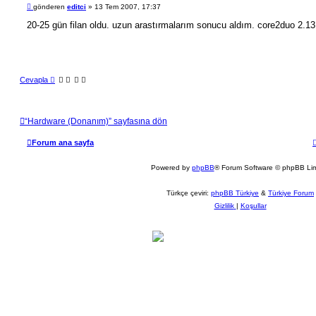
M
gönderen
editci
»
13 Tem 2007, 17:37
ı
e
n
s
20-25 gün filan oldu. uzun arastırmalarım sonucu aldım. core2duo 2.1
t
a
ı
j
Cevapla
“Hardware (Donanım)” sayfasına dön
Forum ana sayfa
Powered by
phpBB
® Forum Software © phpBB Lim
Türkçe çeviri:
phpBB Türkiye
&
Türkiye Forum
Gizlilik
|
Koşullar