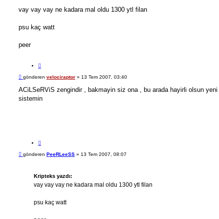
e
n
s
vay vay vay ne kadara mal oldu 1300 ytl filan
t
a
ı
j
psu kaç watt
peer
A
l
M
gönderen
velociraptor
»
13 Tem 2007, 03:40
ı
e
n
s
ACiLSeRViS zengindir , bakmayin siz ona , bu arada hayirli olsun yeni
t
a
sistemin
ı
j
A
l
M
gönderen
PeeRLeeSS
»
13 Tem 2007, 08:07
ı
e
n
s
t
a
Kripteks yazdı:
ı
j
vay vay vay ne kadara mal oldu 1300 ytl filan
psu kaç watt