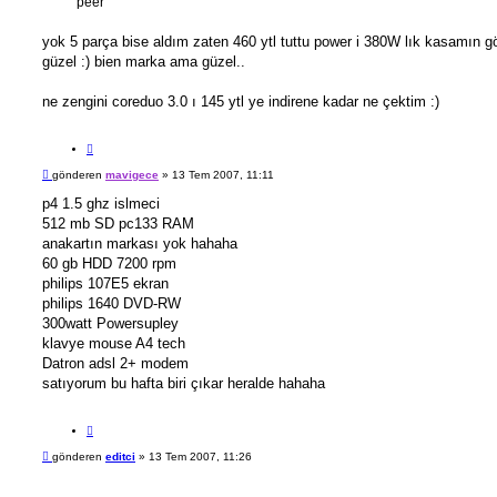
peer
yok 5 parça bise aldım zaten 460 ytl tuttu power i 380W lık kasamın 
güzel :) bien marka ama güzel..
ne zengini coreduo 3.0 ı 145 ytl ye indirene kadar ne çektim :)
A
l
M
gönderen
mavigece
»
13 Tem 2007, 11:11
ı
e
n
s
p4 1.5 ghz islmeci
t
a
512 mb SD pc133 RAM
ı
j
anakartın markası yok hahaha
60 gb HDD 7200 rpm
philips 107E5 ekran
philips 1640 DVD-RW
300watt Powersupley
klavye mouse A4 tech
Datron adsl 2+ modem
satıyorum bu hafta biri çıkar heralde hahaha
A
l
M
gönderen
editci
»
13 Tem 2007, 11:26
ı
e
n
s
t
a