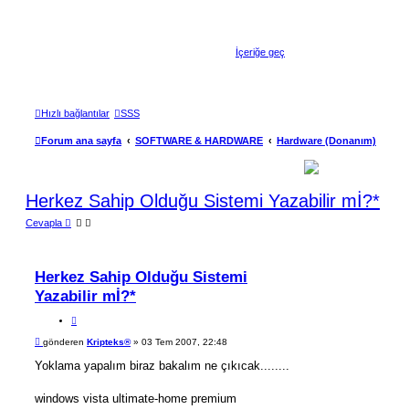
İçeriğe geç
Hızlı bağlantılar
SSS
Forum ana sayfa
SOFTWARE & HARDWARE
Hardware (Donanım)
Herkez Sahip Olduğu Sistemi Yazabilir mİ?*
Cevapla
Herkez Sahip Olduğu Sistemi
Yazabilir mİ?*
A
l
M
gönderen
Kripteks®
»
03 Tem 2007, 22:48
ı
e
n
s
Yoklama yapalım biraz bakalım ne çıkıcak........
t
a
ı
j
windows vista ultimate-home premium