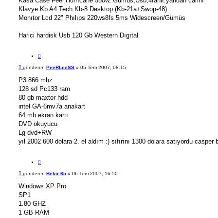
Kasa Case Feel Hurrıcane 550w, Gümüs,Usb,4fanlı,yandan camlı
Klavye Kb A4 Tech Kb-8 Desktop (Kb-21a+Swop-48)
Monıtor Lcd 22" Phılıps 220ws8fs 5ms Widescreen/Gümüs
Harici hardisk Usb 120 Gb Western Dıgıtal
A
l
M
gönderen
PeeRLeeSS
»
05 Tem 2007, 08:15
ı
e
n
s
P3 866 mhz
t
a
128 sd Pc133 ram
ı
j
80 gb maxtor hdd
intel GA-6mv7a anakart
64 mb ekran kartı
DVD okuyucu
Lg dvd+RW
yıl 2002 600 dolara 2. el aldım :) sıfırını 1300 dolara satıyordu casper ba
A
l
M
gönderen
Bekir 65
»
06 Tem 2007, 16:50
ı
e
n
s
Windows XP Pro
t
a
SP1
ı
j
1.80 GHZ
1 GB RAM