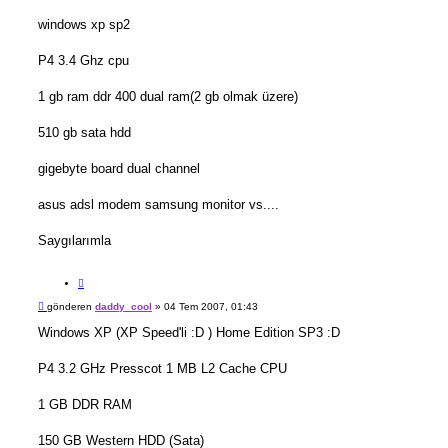
windows xp sp2
P4 3.4 Ghz cpu
1 gb ram ddr 400 dual ram(2 gb olmak üzere)
510 gb sata hdd
gigebyte board dual channel
asus adsl modem samsung monitor vs....
Saygılarımla
A
l
M
gönderen
daddy_cool
»
04 Tem 2007, 01:43
ı
e
n
s
Windows XP (XP Speed'li :D ) Home Edition SP3 :D
t
a
ı
j
P4 3.2 GHz Presscot 1 MB L2 Cache CPU
1 GB DDR RAM
150 GB Western HDD (Sata)