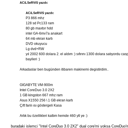
ACiLSeRViS yazdı:
ı
j
ACiLSeRViS yazdı:
P3 866 mhz
128 sd Pc133 ram
80 gb maxtor hdd
intel GA-6mv7a anakart
64 mb ekran kartı
DVD okuyucu
Lg dvd+RW
yıl 2002 600 dolara 2. el aldım :) sıfırını 1300 dolara satıyordu cas
bayileri :)
Arkadaslar ben bugünden itibaren makinemi degistirdim..
GIGABYTE VM-900m
Intel CoreDuo 3.0 2X2
1 GB kingston 667 mhz ram
Asus X1550 256 \ 1 GB ekran kartı
Çift fanlı ısı göstergeli Kasa
Artık bu özellikleri kattım hemde 460 ytl ye :)
buradaki islemci "Intel CoreDuo 3.0 2X2" dual core'mi yoksa CoreDuo'