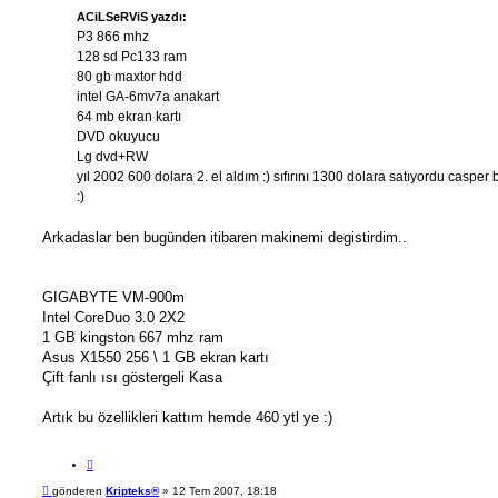
t
a
ACiLSeRViS yazdı:
ı
j
P3 866 mhz
128 sd Pc133 ram
80 gb maxtor hdd
intel GA-6mv7a anakart
64 mb ekran kartı
DVD okuyucu
Lg dvd+RW
yıl 2002 600 dolara 2. el aldım :) sıfırını 1300 dolara satıyordu casper b
:)
Arkadaslar ben bugünden itibaren makinemi degistirdim..
GIGABYTE VM-900m
Intel CoreDuo 3.0 2X2
1 GB kingston 667 mhz ram
Asus X1550 256 \ 1 GB ekran kartı
Çift fanlı ısı göstergeli Kasa
Artık bu özellikleri kattım hemde 460 ytl ye :)
A
l
M
gönderen
Kripteks®
»
12 Tem 2007, 18:18
ı