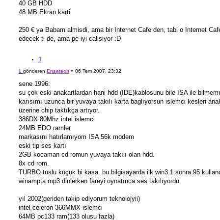
40 GB HDD
48 MB Ekran karti
250 € ya Babam almisdi, ama bir Internet Cafe den, tabi o Internet Cafe
edecek ti de, ama pc iyi calisiyor :D
A
l
M
gönderen
Ensatech
»
06 Tem 2007, 23:32
ı
e
n
s
sene 1996:
t
a
su çok eski anakartlardan hani hdd (IDE)kablosunu bile ISA ile bilmem
ı
j
karısımı uzunca bir yuvaya takılı karta baglıyorsun islemci kesleri ana
üzerine chip taktıkça artıyor.
386DX 80Mhz intel islemci
24MB EDO ramler
markasını hatırlamıyom ISA 56k modem
eski tip ses kartı
2GB kocaman cd romun yuvaya takılı olan hdd.
8x cd rom.
TURBO tuslu küçük bi kasa. bu bilgisayarda ilk win3.1 sonra 95 kulla
winampta mp3 dinlerken fareyi oynatınca ses takılıyordu
yıl 2002(geriden takip ediyorum teknolojyii)
intel celeron 366MMX islemci
64MB pc133 ram(133 olusu fazla)