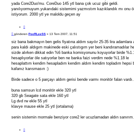
yada Core2Duo'mu. CoreDuo 145 ytl bana çok ucuz gibi geldi.
yanılıyormuyum.yukarıdaki sistemimi yazmıstım kazıklandık mı onu 
istiyorum. 2000 ytl ye maloldu geçen ay
A
l
M
gönderen
PeeRLeeSS
»
13 Tem 2007, 11:51
ı
e
n
s
siz bana bakmayın ben gelis fiyatına aldım sayılır 25-35 lira adamlara
t
a
para kaldı aldıgım makinede eski çalıstıgım yer beni kandıramadılar he
ı
j
sizde alırken dikkat edin %6 banka komisyonunu koyuyorlar birde %1.
hesaplıyorlar öle satıyorlar ben ne banka faizi verdim nede %1.18 le
hesaplattım kendim hesapladım kendim aldım kendim topladım hepsi 
kafanız karısmasın :)
Birde sadece o 5 parçayı aldım gerisi bende varmı monitör falan vardı.
buna samsun lcd monitör ekle 320 ytl
320 gb Seagate sata ekle 160 ytl
Lg dvd rw ekle 55 ytl
klavye mause ekle 25 ytl (ortalama)
senin sistemin mormale benziyor core2 ler ucuzlamadan aldın sanırım.
A
l