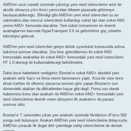
e
s
AMD'nin uzun süredir üzerinde çalıstıgı yeni nesil islemcilerini artık bir
a
aksilik olmazsa yılın ikinci yarısından itibaren piyasada göörmeye
j
baslayacabilecegiz. Bilindigi gibi AMD'nin yeni nesil islemcileri su an
satılmakta olan mevcut islemcilerin kullandıgı soket tipi olan soket AM2
yerine AM2+ formunda olacaklar. Yeni soket mimarisinin en önemli
avatnajlarının basında HyperTransport 3.0 ve gelistirilmis güç yönetim
teknolojisi gelecek.
AMD'nin yeni nesil islemcileri geriye dönük uyumluluk konusunda aslına
bakılırsa iyimser olacaklar. Zira bios güncellemesi ile soket AM2
formundaki anakartlar ile soket AM2+ formundaki yeni nesil islemcilerin
HT 1.0 destegi ile kullanılabilecegi belirtilmekte.
Daha önce haberlerini verdigimiz Biostar'ın soket AM2+ destekli yeni
anakartı artık hazır ve firma resmi lansmanını yaptı. Kısa bir süre önce
ekran kartları ile ülkemiz pazarına resmen giris yapan Biostar'ın son
dönemdeki atakları da dikkatlerden kaçar gibi degil. Firma son olarak
haberimize konu olan anakartı ile AMD'nin soket AM2+ formundaki yeni
nesil islemcilerine destek veren dünyanın ilk anakartını da pazara
sunmus oldu.
Biostar'ın T serisinden çıkan yen anakartı üzerinde Nvidia'nın nForce 560
yonga seti bulunuyor. Anakart AMD'nin yeni nesil islemcilerine dolayısıyla
AMD'nin çıkacak ilk dogal dört çekirdege sahip islemcilerine de destek
veriyor.