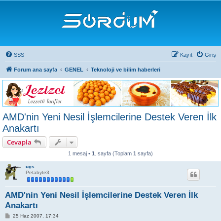
SSS
Kayıt
Giriş
Forum ana sayfa
GENEL
Teknoloji ve bilim haberleri
AMD'nin Yeni Nesil İşlemcilerine Destek Veren İlk
Anakartı
Cevapla
1 mesaj •
1
. sayfa (Toplam
1
sayfa)
uçs
Petabyte3
AMD'nin Yeni Nesil İşlemcilerine Destek Veren İlk
Anakartı
M
25 Haz 2007, 17:34