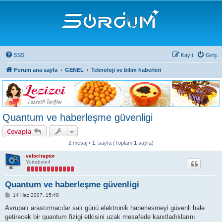
SSS
Kayıt
Giriş
Forum ana sayfa
GENEL
Teknoloji ve bilim haberleri
Quantum ve haberleşme güvenligi
Cevapla
2 mesaj •
1
. sayfa (Toplam
1
sayfa)
velociraptor
Yottabyte4
Quantum ve haberleşme güvenligi
M
14 Haz 2007, 15:48
e
s
Avrupalı arastırmacılar salı günü elektronik haberlesmeyi güvenli hale
a
getirecek bir quantum fizigi etkisini uzak mesafede kanıtladıklarını
j