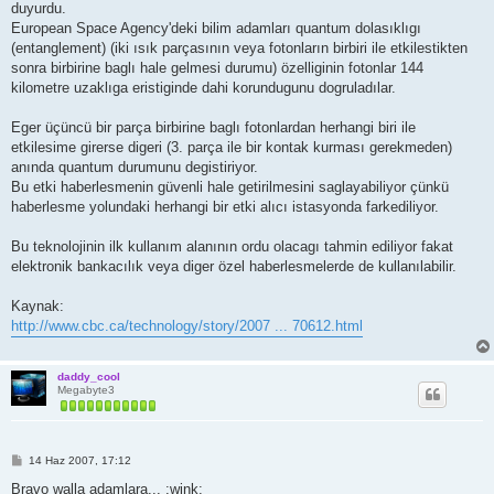
duyurdu.
European Space Agency'deki bilim adamları quantum dolasıklıgı
(entanglement) (iki ısık parçasının veya fotonların birbiri ile etkilestikten
sonra birbirine baglı hale gelmesi durumu) özelliginin fotonlar 144
kilometre uzaklıga eristiginde dahi korundugunu dogruladılar.
Eger üçüncü bir parça birbirine baglı fotonlardan herhangi biri ile
etkilesime girerse digeri (3. parça ile bir kontak kurması gerekmeden)
anında quantum durumunu degistiriyor.
Bu etki haberlesmenin güvenli hale getirilmesini saglayabiliyor çünkü
haberlesme yolundaki herhangi bir etki alıcı istasyonda farkediliyor.
Bu teknolojinin ilk kullanım alanının ordu olacagı tahmin ediliyor fakat
elektronik bankacılık veya diger özel haberlesmelerde de kullanılabilir.
Kaynak:
http://www.cbc.ca/technology/story/2007 ... 70612.html
daddy_cool
Megabyte3
M
14 Haz 2007, 17:12
e
s
Bravo walla adamlara... :wink: