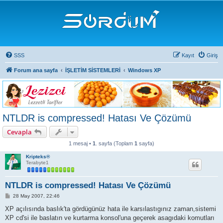
SSS
Kayıt
Giriş
Forum ana sayfa
İŞLETİM SİSTEMLERİ
Windows XP
NTLDR is compressed! Hatası Ve Çözümü
Cevapla
1 mesaj •
1
. sayfa (Toplam
1
sayfa)
Kripteks®
Terabyte1
NTLDR is compressed! Hatası Ve Çözümü
M
28 May 2007, 22:46
e
s
XP açılısında baslık'ta gördügünüz hata ile karsılastıgınız zaman,sistemi
a
XP cd'si ile baslatın ve kurtarma konsol'una geçerek asagıdaki komutları
j