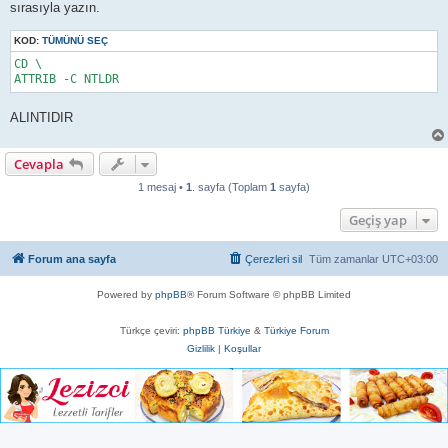
sırasıyla yazın.
KOD:
TÜMÜNÜ SEÇ
CD \

ATTRIB -C NTLDR
ALINTIDIR
Cevapla
1 mesaj •
1
. sayfa (Toplam
1
sayfa)
Geçiş yap
Forum ana sayfa
Çerezleri sil
Tüm zamanlar
UTC+03:00
Powered by
phpBB
® Forum Software © phpBB Limited
Türkçe çeviri:
phpBB Türkiye
&
Türkiye Forum
Gizlilik
|
Koşullar