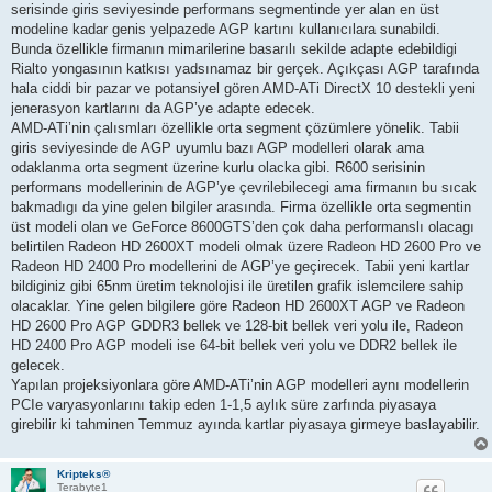
serisinde giris seviyesinde performans segmentinde yer alan en üst
modeline kadar genis yelpazede AGP kartını kullanıcılara sunabildi.
Bunda özellikle firmanın mimarilerine basarılı sekilde adapte edebildigi
Rialto yongasının katkısı yadsınamaz bir gerçek. Açıkçası AGP tarafında
hala ciddi bir pazar ve potansiyel gören AMD-ATi DirectX 10 destekli yeni
jenerasyon kartlarını da AGP’ye adapte edecek.
AMD-ATi’nin çalısmları özellikle orta segment çözümlere yönelik. Tabii
giris seviyesinde de AGP uyumlu bazı AGP modelleri olarak ama
odaklanma orta segment üzerine kurlu olacka gibi. R600 serisinin
performans modellerinin de AGP’ye çevrilebilecegi ama firmanın bu sıcak
bakmadıgı da yine gelen bilgiler arasında. Firma özellikle orta segmentin
üst modeli olan ve GeForce 8600GTS’den çok daha performanslı olacagı
belirtilen Radeon HD 2600XT modeli olmak üzere Radeon HD 2600 Pro ve
Radeon HD 2400 Pro modellerini de AGP’ye geçirecek. Tabii yeni kartlar
bildiginiz gibi 65nm üretim teknolojisi ile üretilen grafik islemcilere sahip
olacaklar. Yine gelen bilgilere göre Radeon HD 2600XT AGP ve Radeon
HD 2600 Pro AGP GDDR3 bellek ve 128-bit bellek veri yolu ile, Radeon
HD 2400 Pro AGP modeli ise 64-bit bellek veri yolu ve DDR2 bellek ile
gelecek.
Yapılan projeksiyonlara göre AMD-ATi’nin AGP modelleri aynı modellerin
PCIe varyasyonlarını takip eden 1-1,5 aylık süre zarfında piyasaya
girebilir ki tahminen Temmuz ayında kartlar piyasaya girmeye baslayabilir.
Kripteks®
Terabyte1