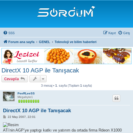
SSS
Kayıt
Giriş
Forum ana sayfa
GENEL
Teknoloji ve bilim haberleri
DirectX 10 AGP ile Tanışacak
Cevapla
3 mesaj •
1
. sayfa (Toplam
1
sayfa)
PeeRLeeSS
Megabyte1
DirectX 10 AGP ile Tanışacak
M
22 May 2007, 22:01
e
s
a
ATi’nin AGP’ye yaptıgı katkı ve yatırım da ortada firma Rdeon X1000
j