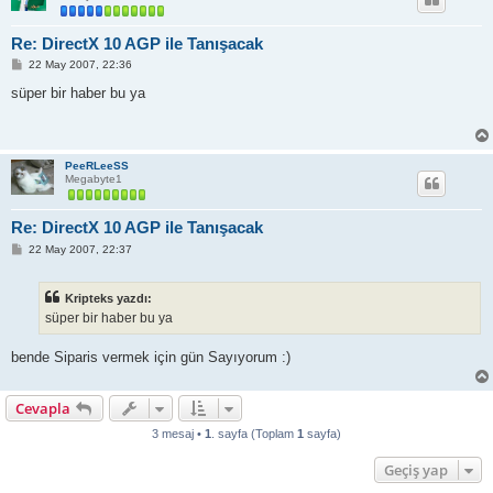
Re: DirectX 10 AGP ile Tanışacak
M
22 May 2007, 22:36
e
s
süper bir haber bu ya
a
j
PeeRLeeSS
Megabyte1
Re: DirectX 10 AGP ile Tanışacak
M
22 May 2007, 22:37
e
s
a
Kripteks yazdı:
j
süper bir haber bu ya
bende Siparis vermek için gün Sayıyorum :)
Cevapla
3 mesaj •
1
. sayfa (Toplam
1
sayfa)
Geçiş yap