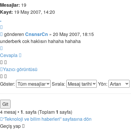
Mesajlar:
19
Kayıt:
19 May 2007, 14:20
.
Alıntı
Mesaj
gönderen
CnsnsrCn
»
20 May 2007, 18:15
underberk cok haklısın hahaha hahaha
Başa
dön
Cevapla
Yazıcı görüntüsü
Göster:
Sırala:
Yön:
4 mesaj •
1
. sayfa (Toplam
1
sayfa)
“Teknoloji ve bilim haberleri” sayfasına dön
Geçiş yap