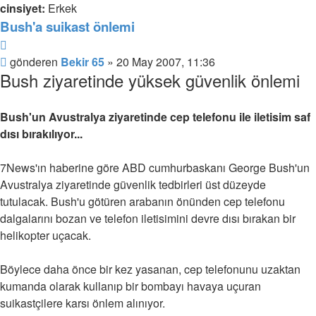
cinsiyet:
Erkek
Bush'a suikast önlemi
Alıntı
Mesaj
gönderen
Bekir 65
»
20 May 2007, 11:36
Bush ziyaretinde yüksek güvenlik önlemi
Bush'un Avustralya ziyaretinde cep telefonu ile iletisim saf
dısı bırakılıyor...
7News'ın haberine göre ABD cumhurbaskanı George Bush'un
Avustralya ziyaretinde güvenlik tedbirleri üst düzeyde
tutulacak. Bush'u götüren arabanın önünden cep telefonu
dalgalarını bozan ve telefon iletisimini devre dısı bırakan bir
helikopter uçacak.
Böylece daha önce bir kez yasanan, cep telefonunu uzaktan
kumanda olarak kullanıp bir bombayı havaya uçuran
suikastçilere karsı önlem alınıyor.