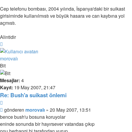
Cep telefonu bombası, 2004 yılında, İspanya'daki bir suikast
girisiminde kullanılmıstı ve büyük hasara ve can kaybına yol
açmıstı.
Alintidir
Başa
dön
morovalı
Bit
Mesajlar:
4
Kayıt:
19 May 2007, 21:47
Re: Bush'a suikast önlemi
Alıntı
Mesaj
gönderen
morovalı
»
20 May 2007, 13:51
bence bush'u bosuna koruyolar
eninde sonunda bir hayırsever vatandas çıkıp
onu herhangi bi tarafından vurup