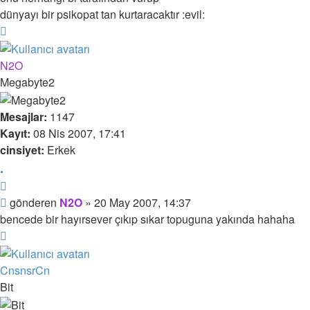
dünyayı bir psikopat tan kurtaracaktır :evil:
Başa
dön
N2O
Megabyte2
Mesajlar:
1147
Kayıt:
08 Nis 2007, 17:41
cinsiyet:
Erkek
.
Alıntı
Mesaj
gönderen
N2O
»
20 May 2007, 14:37
bencede bir hayırsever çıkıp sıkar topuguna yakında hahaha
Başa
dön
CnsnsrCn
Bit