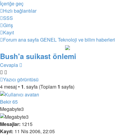
İçeriğe geç
Hızlı bağlantılar
SSS
Giriş
Kayıt
Forum ana sayfa
GENEL
Teknoloji ve bilim haberleri
Bush'a suikast önlemi
Cevapla
Yazıcı görüntüsü
4 mesaj •
1
. sayfa (Toplam
1
sayfa)
Bekir 65
Megabyte3
Mesajlar:
1215
Kayıt:
11 Nis 2006, 22:05