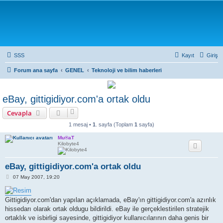
SSS
Kayıt
Giriş
Forum ana sayfa
GENEL
Teknoloji ve bilim haberleri
eBay, gittigidiyor.com'a ortak oldu
Cevapla
1 mesaj •
1
. sayfa (Toplam
1
sayfa)
Mu®aT
Kilobyte4
eBay, gittigidiyor.com'a ortak oldu
M
07 May 2007, 19:20
e
s
a
Gittigidiyor.com'dan yapılan açıklamada, eBay'ın gittigidiyor.com'a azınlık
j
hissedarı olarak ortak oldugu bildirildi. eBay ile gerçeklestirilen stratejik
ortaklık ve isbirligi sayesinde, gittigidiyor kullanıcılarının daha genis bir