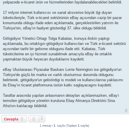
yelpazede e-ticaret ürün ve hizmetlerinden faydalanabilecekleri belirtildi.
17 milyon internet kullanıcısı ve sanal alısverise büyük ilgi duyan
tüketicileriyle, Türk e-ticaret sektörünün eBay açısından cazip bir pazar
konumunda oldugu ifade eden açıklamada, gerçeklestirilen yatırım ile
Türkiye'nin, eBay'ın faaliyet gösterdigi 37. ülke oldugu bildirildi.
Gittigidiyor Yönetici Ortagı Tolga Kabatas, konuya iliskin yaptıgı
açıklamada, bu ortaklıgın gittigidiyor kullanıcıları ve Türk e-ticaret sektörü
açısından tarihi bir gelisme oldugunu ifade etti. Kabatas, Türk
tüketicilerine en iyi hizmeti sunabilmek amacıyla eBay ile ortaklık
yapmaktan büyük heyecan duyduklarını kaydetti.
eBay Uluslararası Piyasalar Baskanı Lorrie Norrington ise gittigidiyor'un
Türkiye'de güçlü bir marka ve varlık olusturmus durumda oldugunu
belirterek, gittigidiyor'un gelistirdigi is modeli ve kullanıcılarına yaklasımı
ile Ebay'ın ticaret platformuna üstün katkı saglayacagını kaydetti.
Taraflar arasında yapılan anlasmanın detayları açıklanmazken, eBay'ı
temsilen gittigidiyor yönetim kuruluna Ebay Almanya Direktörü Sina
Afra'nın katılacagı bildirildi.
Cevapla
1 mesaj •
1
. sayfa (Toplam
1
sayfa)