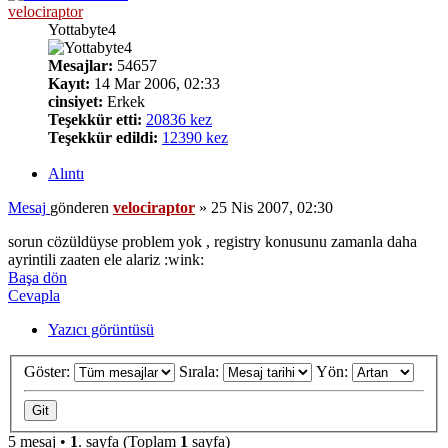
velociraptor
Yottabyte4
Mesajlar:
54657
Kayıt:
14 Mar 2006, 02:33
cinsiyet:
Erkek
Teşekkür etti:
20836 kez
Teşekkür edildi:
12390 kez
Alıntı
Mesaj
gönderen
velociraptor
»
25 Nis 2007, 02:30
sorun cözüldüyse problem yok , registry konusunu zamanla daha
ayrintili zaaten ele alariz :wink:
Başa dön
Cevapla
Yazıcı görüntüsü
Göster:
Sırala:
Yön:
5 mesaj •
1
. sayfa (Toplam
1
sayfa)