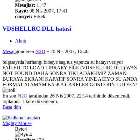
Mesajlar:
1147
Kayıt:
08 Nis 2007, 17:41
cinsiyet:
Erkek
VDSHELLRC.DLL hatasi
Alıntı
Mesaj
gönderen
N2O
»
20 Nis 2007, 16:46
bılgısayrda herhangı bırseye sag tus yapınca su hatayı verıyor
FAİLED TO LOAD LIBRARY FİLE (VDSHELLRC.DLL) WAS
NOT FOUND DAHA SONRA TIKLADAIGIMIZ ZAMAN
BURAYA EKRANI KAPATIP SONRA YINE ACIYO SU ANDA
FORMAT ATAMAM BAsKA CARELER GOSTERIN LUTFEN!
En son
N2O
tarafından 26 Nis 2007, 22:14 tarihinde düzenlendi,
toplamda 1 kere düzenlendi.
Başa dön
Mighty Mouse
Byte4