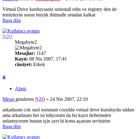
Virtual Drive kurduysaniz uninstall edin ve registry den de
temizleyin sorun büyük ihtimalle ortadan kalkar
Başa dön
N2O
Megabyte2
Mesajlar:
1147
Kayıt:
08 Nis 2007, 17:41
cinsiyet:
Erkek
a
Alıntı
Mesaj
gönderen
N2O
»
24 Nis 2007, 22:10
arkadasım cok saol sorunum cozuldu vırtual drıve kuruluydu sıldım
ama arkadasım her isi biliyorum da bu kayıt defterinden
anlamıyorum bunun için ayrı bi konu açarsan sevinirim
Başa dön