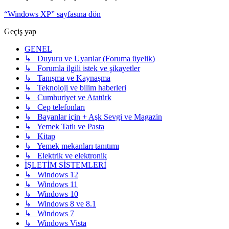
“Windows XP” sayfasına dön
Geçiş yap
GENEL
↳ Duyuru ve Uyarılar (Foruma üyelik)
↳ Forumla ilgili istek ve şikayetler
↳ Tanışma ve Kaynaşma
↳ Teknoloji ve bilim haberleri
↳ Cumhuriyet ve Atatürk
↳ Cep telefonları
↳ Bayanlar için + Aşk Sevgi ve Magazin
↳ Yemek Tatlı ve Pasta
↳ Kitap
↳ Yemek mekanları tanıtımı
↳ Elektrik ve elektronik
İŞLETİM SİSTEMLERİ
↳ Windows 12
↳ Windows 11
↳ Windows 10
↳ Windows 8 ve 8.1
↳ Windows 7
↳ Windows Vista