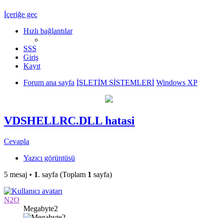
İçeriğe geç
Hızlı bağlantılar
SSS
Giriş
Kayıt
Forum ana sayfa
İŞLETİM SİSTEMLERİ
Windows XP
VDSHELLRC.DLL hatasi
Cevapla
Yazıcı görüntüsü
5 mesaj •
1
. sayfa (Toplam
1
sayfa)
N2O
Megabyte2