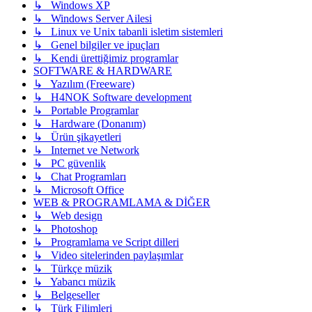
↳ Windows XP
↳ Windows Server Ailesi
↳ Linux ve Unix tabanli isletim sistemleri
↳ Genel bilgiler ve ipuçları
↳ Kendi ürettiğimiz programlar
SOFTWARE & HARDWARE
↳ Yazılım (Freeware)
↳ H4NOK Software development
↳ Portable Programlar
↳ Hardware (Donanım)
↳ Ürün şikayetleri
↳ Internet ve Network
↳ PC güvenlik
↳ Chat Programları
↳ Microsoft Office
WEB & PROGRAMLAMA & DİĞER
↳ Web design
↳ Photoshop
↳ Programlama ve Script dilleri
↳ Video sitelerinden paylaşımlar
↳ Türkçe müzik
↳ Yabancı müzik
↳ Belgeseller
↳ Türk Filimleri