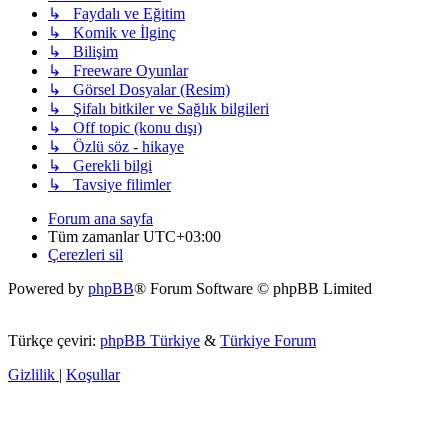
↳ Faydalı ve Eğitim
↳ Komik ve İlginç
↳ Bilişim
↳ Freeware Oyunlar
↳ Görsel Dosyalar (Resim)
↳ Şifalı bitkiler ve Sağlık bilgileri
↳ Off topic (konu dışı)
↳ Özlü söz - hikaye
↳ Gerekli bilgi
↳ Tavsiye filimler
Forum ana sayfa
Tüm zamanlar
UTC+03:00
Çerezleri sil
Powered by
phpBB
® Forum Software © phpBB Limited
Türkçe çeviri:
phpBB Türkiye
&
Türkiye Forum
Gizlilik
|
Koşullar