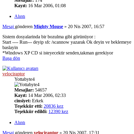
Mesajlar:
174
Kayıt:
16 Mar 2006, 01:08
Alıntı
Mesaj
gönderen
Mighty Mouse
»
20 Nis 2007, 16:57
Sistem dosyalarinda bir bozulma gibi görünüyor :
Start ---- Run--- deyip sfc /scannow yazarak Ok deyin ve beklemeye
baslayin
*Windows XP CD si isteyecektir senden,takman gerekiyor
Başa dön
velociraptor
Yottabyte4
Mesajlar:
54657
Kayıt:
14 Mar 2006, 02:33
cinsiyet:
Erkek
Teşekkür etti:
20836 kez
Teşekkür edildi:
12390 kez
Alıntı
Mesaj
gönderen
velociraptor
»
20 Nis 2007, 17:31