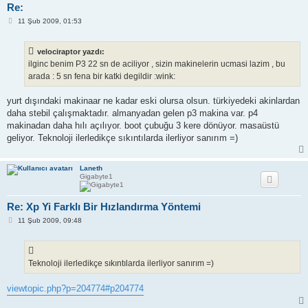
Re:
M
11 Şub 2009, 01:53
e
s
a
velociraptor yazdı:
j
ilginc benim P3 22 sn de aciliyor , sizin makinelerin ucmasi lazim , bu
arada : 5 sn fena bir katki degildir :wink:
yurt dışındaki makinaar ne kadar eski olursa olsun. türkiyedeki akinlardan
daha stebil çalışmaktadır. almanyadan gelen p3 makina var. p4
makinadan daha hılı açılıyor. boot çubuğu 3 kere dönüyor. masaüstü
geliyor. Teknoloji ilerledikçe sıkıntılarda ilerliyor sanırım =)
Laneth
Gigabyte1
Re: Xp Yi Farklı Bir Hızlandırma Yöntemi
M
11 Şub 2009, 09:48
e
s
a
j
Teknoloji ilerledikçe sıkıntılarda ilerliyor sanırım =)
viewtopic.php?p=204774#p204774