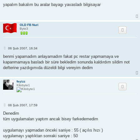
s
yapalım bakalım bu aralar bayagı yavasladı bilgisayar
a
j
OLD FB Nuri
Byte3
M
06 Şub 2007, 16:34
e
s
benmi yapamadım anlayamadım fakat pc restar yapmamaya ve
a
kapanmamaya basladı bir süre bekledim sonunda kaldırdım sildim not
j
defterine yazdıgımıda düzeldi bilgi vereyim dedim
feyizz
Kilobyte1
M
06 Şub 2007, 17:59
e
s
Denedim
a
tüm uygulamaları yaptım ancak bisey farkedemedim
j
uygulamayı yapmadan önceki saniye : 55 ( açılıs hızı )
uygulamayı yaptıktan sonraki saniye : 50