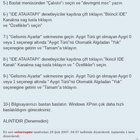
5-) Baslat menüsünden "Çalıstır"ı seçin ve "devmgmt.msc" yazın.
6-) "IDE ATA/ATAPI" denetleyiciler kaydına çift tıklayın."Birincil IDE"
Kanalına sag tusla tıklayın.
ve "Özellikler"i seçin''
7-) "Gelismis Ayarlar" sekmesine geçin. Aygıt Türü gri olmayan Aygıt 0
veya 1 seçenegi altında "Aygıt Türü"nü Otomatik Algıladan "Yok"
seçenegine getirin ve "Tamam"a tıklayın.
8-) "IDE ATA/ATAPI" denetleyiciler kaydına çift tıklayın."İkincil IDE
Kanalı" Kanalına sag tusla tıklayın ve " Özellikler"i seçin.
9-) "Gelismis Ayarlar" sekmesine geçin. Aygıt Türü gri olmayan Aygıt 0
veya 1 seçenegi altında " Aygıt Türü"nü Otomatik Algıladan "Yok"
seçenegine getirin ve "Tamam"a tıklayın.
10-) Bilgisayarınızı bastan baslatın. Windows XPnin çok daha hızlı
baslatıldıgını göreceksiniz.
ALINTIDIR (Denemedim)
En son
velociraptor
tarafından 26 Şub 2007, 04:57 tarihinde düzenlendi, toplamda 1 kere
düzenlendi.