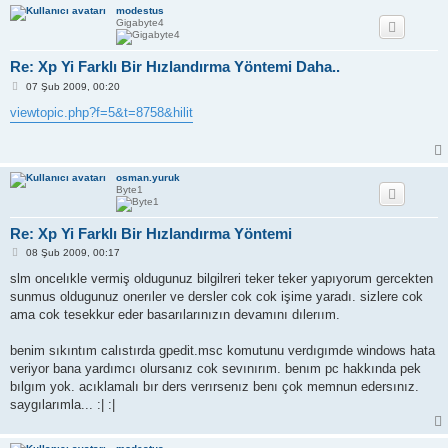
modestus
Gigabyte4
Re: Xp Yi Farklı Bir Hızlandırma Yöntemi Daha..
M
07 Şub 2009, 00:20
e
s
viewtopic.php?f=5&t=8758&hilit
a
j
osman.yuruk
Byte1
Re: Xp Yi Farklı Bir Hızlandırma Yöntemi
M
08 Şub 2009, 00:17
e
s
slm oncelıkle vermiş oldugunuz bilgilreri teker teker yapıyorum gercekten
a
sunmus oldugunuz onerıler ve dersler cok cok işime yaradı. sizlere cok
j
ama cok tesekkur eder basarılarınızın devamını dılerıım.
benim sıkıntım calıstırda gpedit.msc komutunu verdıgımde windows hata
veriyor bana yardımcı olursanız cok sevınırım. benım pc hakkında pek
bılgım yok. acıklamalı bır ders verırsenız benı çok memnun edersınız.
saygılarımla... :| :|