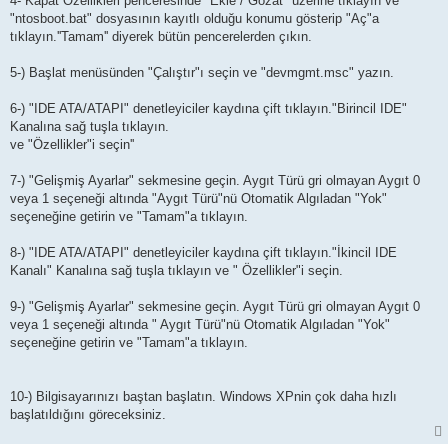
4- Kapat Özellikleri penceresinde "Ekle / Gözat" üzerine tıklayın ve
"ntosboot.bat" dosyasının kayıtlı olduğu konumu gösterip "Aç"a
tıklayın.''Tamam'' diyerek bütün pencerelerden çıkın.
5-) Başlat menüsünden "Çalıştır"ı seçin ve "devmgmt.msc" yazın.
6-) "IDE ATA/ATAPI" denetleyiciler kaydına çift tıklayın."Birincil IDE"
Kanalına sağ tuşla tıklayın.
ve "Özellikler"i seçin''
7-) "Gelişmiş Ayarlar" sekmesine geçin. Aygıt Türü gri olmayan Aygıt 0
veya 1 seçeneği altında "Aygıt Türü"nü Otomatik Algıladan "Yok"
seçeneğine getirin ve "Tamam"a tıklayın.
8-) "IDE ATA/ATAPI" denetleyiciler kaydına çift tıklayın."İkincil IDE
Kanalı" Kanalına sağ tuşla tıklayın ve " Özellikler"i seçin.
9-) "Gelişmiş Ayarlar" sekmesine geçin. Aygıt Türü gri olmayan Aygıt 0
veya 1 seçeneği altında " Aygıt Türü"nü Otomatik Algıladan "Yok"
seçeneğine getirin ve "Tamam"a tıklayın.
10-) Bilgisayarınızı baştan başlatın. Windows XPnin çok daha hızlı
başlatıldığını göreceksiniz.