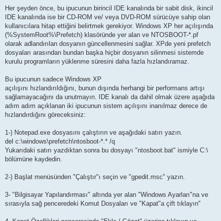
e
s
Her şeyden önce, bu ipucunun birincil IDE kanalında bir sabit disk, ikincil
a
IDE kanalında ise bir CD-ROM ve/ veya DVD-ROM sürücüye sahip olan
j
kullanıcılara hitap ettiğini belirtmek gerekiyor. Windows XP her açılışında
(%SystemRoot%\Prefetch) klasöründe yer alan ve NTOSBOOT-*.pf
olarak adlandırılan dosyanın güncellenmesini sağlar. XPde yeni prefetch
dosyaları arasından bundan başka hiçbir dosyanın silinmesi sistemde
kurulu programların yüklenme süresini daha fazla hızlandıramaz.
Bu ipucunun sadece Windows XP
açılışını hızlandırıldığını, bunun dışında herhangi bir performans artışı
sağlamayacağını da unutmayın. IDE kanalı da dahil olmak üzere aşağıda
adım adım açıklanan iki ipucunun sistem açılışını inanılmaz derece de
hızlandırdığını göreceksiniz:
1-) Notepad.exe dosyasını çalıştırın ve aşağıdaki satırı yazın.
del c:\windows\prefetch\ntosboot-*.* /q
Yukarıdaki satırı yazdıktan sonra bu dosyayı "ntosboot.bat" ismiyle C:\
bölümüne kaydedin.
2-) Başlat menüsünden "Çalıştır"ı seçin ve "gpedit.msc" yazın.
3- "Bilgisayar Yapılandırması" altında yer alan "Windows Ayarları"na ve
sırasıyla sağ penceredeki Komut Dosyaları ve "Kapat"a çift tıklayın''