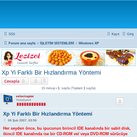
SSS
Kayıt
Giriş
Forum ana sayfa
İŞLETİM SİSTEMLERİ
Windows XP
Xp Yi Farklı Bir Hızlandırma Yöntemi
Cevapla
15 mesaj •
1
. sayfa (Toplam
1
sayfa)
velociraptor
Yottabyte4
Xp Yi Farklı Bir Hızlandırma Yöntemi
M
06 Şub 2007, 03:56
e
s
Her seyden önce, bu ipucunun birincil IDE kanalında bir sabit disk,
a
ikincil IDE kanalında ise bir CD-ROM ve/ veya DVD-ROM sürücüye
j