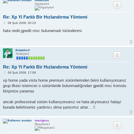
modestus
Gigabyte4
Re: Xp Yi Farklı Bir Hızlandırma Yöntemi
M
08 Şub 2009, 00:23
e
s
hata nedir,gpedit.msc bulunamadı türündenmi.
a
j
Kripteks®
Terabyte1
Re: Xp Yi Farklı Bir Hızlandırma Yöntemi
M
08 Şub 2009, 17:08
e
s
xp home yada vista home premium sürümlerinden birini kullanıyorsanız
a
grup ilkesi istemcisi o sürümlerde bulunmadığından gpedit.msc komutu
j
birişinize yaramaz
ancak professional sürüm kullanıyorsanız ve hata alıyorsanız hatayi
burada belirtirseniz yardımcı olma şansımız artar... :!:
mavigece
Megabyte1