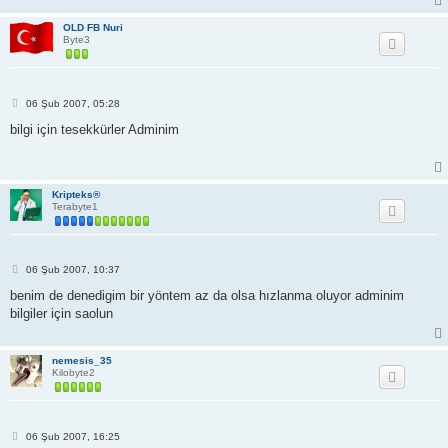
OLD FB Nuri
Byte3
M
06 Şub 2007, 05:28
e
s
bilgi için tesekkürler Adminim
a
j
Kripteks®
Terabyte1
M
06 Şub 2007, 10:37
e
s
benim de denedigim bir yöntem az da olsa hızlanma oluyor adminim
a
bilgiler için saolun
j
nemesis_35
Kilobyte2
M
06 Şub 2007, 16:25
e