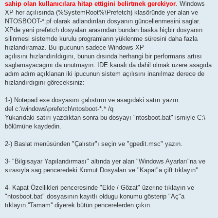
sahip olan kullanıcılara hitap ettigini belirtmek gerekiyor
. Windows
XP her açılısında (%SystemRoot%\Prefetch) klasöründe yer alan ve
NTOSBOOT-*.pf olarak adlandırılan dosyanın güncellenmesini saglar.
XPde yeni prefetch dosyaları arasından bundan baska hiçbir dosyanın
silinmesi sistemde kurulu programların yüklenme süresini daha fazla
hızlandıramaz. Bu ipucunun sadece Windows XP
açılısını hızlandırıldıgını, bunun dısında herhangi bir performans artısı
saglamayacagını da unutmayın. IDE kanalı da dahil olmak üzere asagıda
adım adım açıklanan iki ipucunun sistem açılısını inanılmaz derece de
hızlandırdıgını göreceksiniz:
1-) Notepad.exe dosyasını çalıstırın ve asagıdaki satırı yazın.
del c:\windows\prefetch\ntosboot-*.* /q
Yukarıdaki satırı yazdıktan sonra bu dosyayı "ntosboot.bat" ismiyle C:\
bölümüne kaydedin.
2-) Baslat menüsünden "Çalıstır"ı seçin ve "gpedit.msc" yazın.
3- "Bilgisayar Yapılandırması" altında yer alan "Windows Ayarları"na ve
sırasıyla sag penceredeki Komut Dosyaları ve "Kapat"a çift tıklayın''
4- Kapat Özellikleri penceresinde "Ekle / Gözat" üzerine tıklayın ve
"ntosboot.bat" dosyasının kayıtlı oldugu konumu gösterip "Aç"a
tıklayın.''Tamam'' diyerek bütün pencerelerden çıkın.