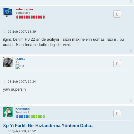
velociraptor
Yottabyte4
M
06 Şub 2007, 18:39
e
s
ilginc benim P3 22 sn de aciliyor , sizin makinelerin ucmasi lazim , bu
a
arada : 5 sn fena bir katki degildir :wink:
j
lg3040
Bit
M
23 Şub 2007, 16:24
e
s
yaw süpersin
a
j
Kripteks®
Terabyte1
Xp Yi Farklı Bir Hızlandırma Yöntemi Daha..
M
06 Şub 2009, 20:52