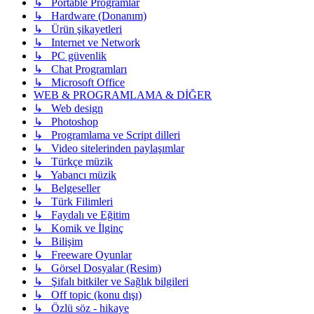
↳ Portable Programlar
↳ Hardware (Donanım)
↳ Ürün şikayetleri
↳ Internet ve Network
↳ PC güvenlik
↳ Chat Programları
↳ Microsoft Office
WEB & PROGRAMLAMA & DİĞER
↳ Web design
↳ Photoshop
↳ Programlama ve Script dilleri
↳ Video sitelerinden paylaşımlar
↳ Türkçe müzik
↳ Yabancı müzik
↳ Belgeseller
↳ Türk Filimleri
↳ Faydalı ve Eğitim
↳ Komik ve İlginç
↳ Bilişim
↳ Freeware Oyunlar
↳ Görsel Dosyalar (Resim)
↳ Şifalı bitkiler ve Sağlık bilgileri
↳ Off topic (konu dışı)
↳ Özlü söz - hikaye