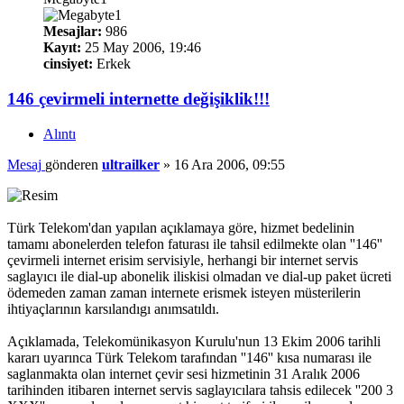
Mesajlar:
986
Kayıt:
25 May 2006, 19:46
cinsiyet:
Erkek
146 çevirmeli internette değişiklik!!!
Alıntı
Mesaj
gönderen
ultrailker
»
16 Ara 2006, 09:55
Türk Telekom'dan yapılan açıklamaya göre, hizmet bedelinin
tamamı abonelerden telefon faturası ile tahsil edilmekte olan ''146''
çevirmeli internet erisim servisiyle, herhangi bir internet servis
saglayıcı ile dial-up abonelik iliskisi olmadan ve dial-up paket ücreti
ödemeden zaman zaman internete erismek isteyen müsterilerin
ihtiyaçlarının karsılandıgı anımsatıldı.
Açıklamada, Telekomünikasyon Kurulu'nun 13 Ekim 2006 tarihli
kararı uyarınca Türk Telekom tarafından ''146'' kısa numarası ile
saglanmakta olan internet çevir sesi hizmetinin 31 Aralık 2006
tarihinden itibaren internet servis saglayıcılara tahsis edilecek ''200 3