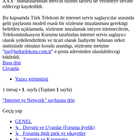
XXX'' numaralarından mevcut hizmet tarifesi ile verilmeye devam
edilecegi kaydedildi.
Bu kapsamda Türk Telekom ile internet servis saglayıcılar arasında
gelir paylasımı modeli esaslı bir sözlesme imzalanması gerektigi
belirtilen açıklamada, sözlesme imzalamak isteyen isletmecilerin,
Telekomünikasyon Kurumu tarafından internet servis saglayıcı
olarak yetkilendirilmis ve ticari olarak faaliyette bulunan sirket
statüsünde olmaları kosulu arandıgı, sözlesme metnine
''
iss@turktelekom.com.tr
'' e-posta adresinden ulasılabilecegi
bildirildi.
Başa dön
Cevapla
Yazıcı görüntüsü
1 mesaj •
1
. sayfa (Toplam
1
sayfa)
“Internet ve Network” sayfasına dön
Geçiş yap
GENEL
↳ Duyuru ve Uyarılar (Foruma üyelik)
↳ Forumla ilgili istek ve şikayetler
↳ Tanışma ve Kaynaşma