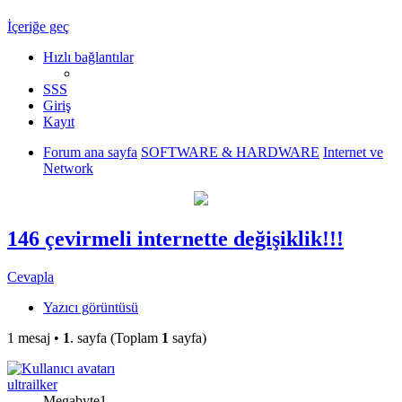
İçeriğe geç
Hızlı bağlantılar
SSS
Giriş
Kayıt
Forum ana sayfa
SOFTWARE & HARDWARE
Internet ve
Network
146 çevirmeli internette değişiklik!!!
Cevapla
Yazıcı görüntüsü
1 mesaj •
1
. sayfa (Toplam
1
sayfa)
ultrailker
Megabyte1