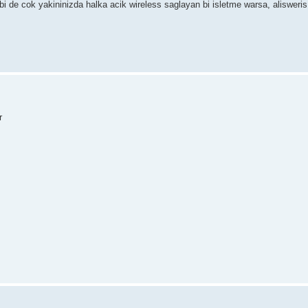
bi de cok yakininizda halka acik wireless saglayan bi isletme warsa, alisweri
r