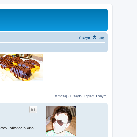
Kayıt
Giriş
8 mesaj •
1
. sayfa (Toplam
1
sayfa)
oktayı süzgecin orta