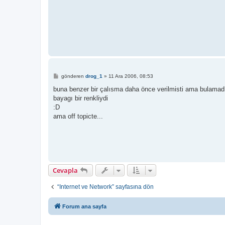
M
gönderen
drog_1
»
11 Ara 2006, 08:53
e
s
buna benzer bir çalısma daha önce verilmisti ama bulama
a
bayagı bir renkliydi
j
:D
ama off topicte...
Cevapla
“Internet ve Network” sayfasına dön
Forum ana sayfa