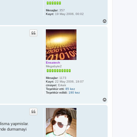
Mesajlar:
357
Kayıt:
19 May 2006, 00:02
B
a
ş
a
d
ö
n
Ensatech
Megabyte2
Mesajlar:
1173
Kayıt:
22 May 2006, 19:07
cinsiyet:
Erkek
Teşekkür etti:
85 kez
Teşekkür edildi:
190 kez
B
a
ş
a
d
ö
alisma yapmislar.
n
önünde durmamayi