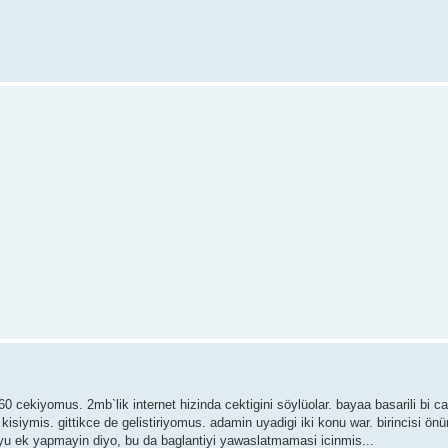
 cekiyomus. 2mb`lik internet hizinda cektigini söylüolar. bayaa basarili bi c
 kisiymis. gittikce de gelistiriyomus. adamin uyadigi iki konu war. birincisi 
bloyu ek yapmayin diyo, bu da baglantiyi yawaslatmamasi icinmis...