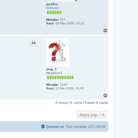
jackPot
Kilobyte2
Mesajlar:
357
Kayıt:
19 May 2006, 00:02
B
a
ş
a
d
ö
n
drog_1
Megabyte3
Mesajlar:
1329
Kayıt:
15 Mar 2006, 16:40
B
a
8 mesaj •
1
. sayfa (Toplam
1
sayfa)
ş
a
d
Geçiş yap
ö
n
Çerezleri sil
Tüm zamanlar
UTC+03:00