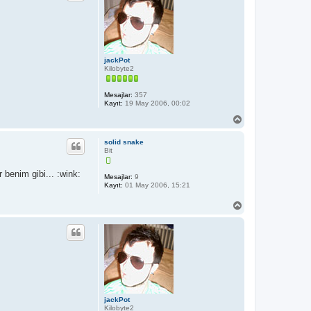
d
ö
n
jackPot
Kilobyte2
Mesajlar:
357
Kayıt:
19 May 2006, 00:02
B
a
ş
solid snake
a
Bit
d
ö
benim gibi... :wink:
n
Mesajlar:
9
Kayıt:
01 May 2006, 15:21
B
a
ş
a
d
ö
n
jackPot
Kilobyte2