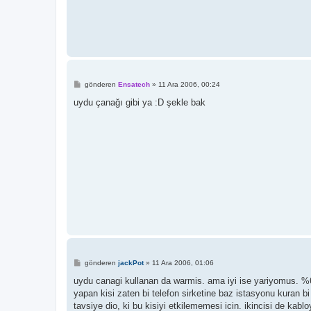
M
gönderen
Ensatech
»
11 Ara 2006, 00:24
e
s
uydu çanağı gibi ya :D şekle bak
a
j
M
gönderen
jackPot
»
11 Ara 2006, 01:06
e
s
uydu canagi kullanan da warmis. ama iyi ise yariyomus. %60
a
yapan kisi zaten bi telefon sirketine baz istasyonu kuran bi
j
tavsiye dio, ki bu kisiyi etkilememesi icin. ikincisi de ka