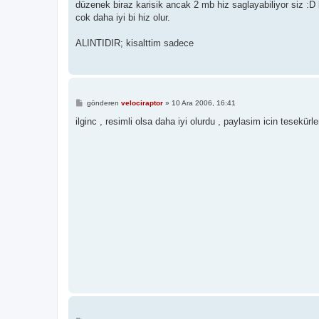
düzenek biraz karisik ancak 2 mb hiz saglayabiliyor siz :D 
cok daha iyi bi hiz olur.
ALINTIDIR; kisalttim sadece
M
gönderen
velociraptor
»
10 Ara 2006, 16:41
e
s
ilginc , resimli olsa daha iyi olurdu , paylasim icin tesekürle
a
j