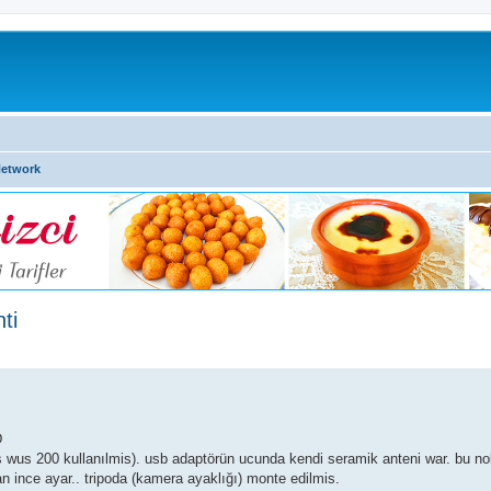
Network
ti
D
ties wus 200 kullanılmis). usb adaptörün ucunda kendi seramik anteni war. bu n
an ince ayar.. tripoda (kamera ayaklığı) monte edilmis.