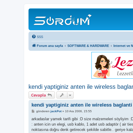
SSS
Forum ana sayfa
SOFTWARE & HARDWARE
Internet ve 
kendi yaptiginiz anten ile wireless baglan
Cevapla
kendi yaptiginiz anten ile wireless baglanti
M
gönderen
jackPot
»
10 Ara 2006, 15:55
e
s
arkadaslar yamek tarifi gibi :D size malzemeleri söyliyim :
a
: anten icin un elegi, usb kablo, 1 adet usb adaptör ( air 
j
noktasına doğru denk getirecek şekilde sabitle.. geriye kal