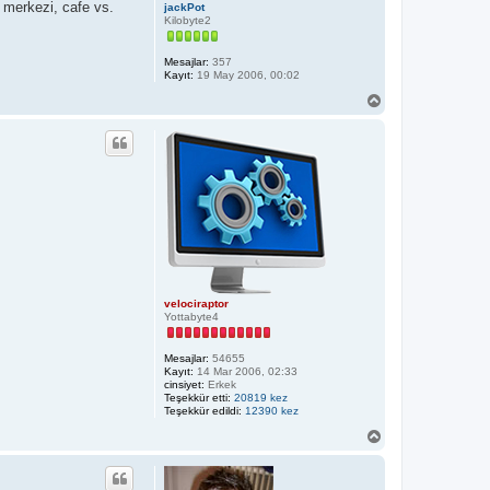
s merkezi, cafe vs.
jackPot
Kilobyte2
Mesajlar:
357
Kayıt:
19 May 2006, 00:02
B
a
ş
a
d
ö
n
velociraptor
Yottabyte4
Mesajlar:
54655
Kayıt:
14 Mar 2006, 02:33
cinsiyet:
Erkek
Teşekkür etti:
20819 kez
Teşekkür edildi:
12390 kez
B
a
ş
a