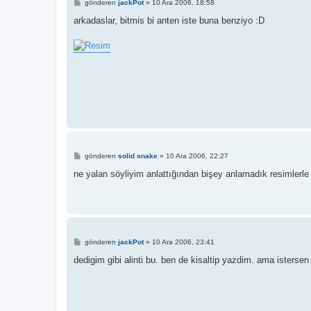
M
gönderen
jackPot
»
10 Ara 2006, 18:58
e
s
arkadaslar, bitmis bi anten iste buna benziyo :D
a
j
M
gönderen
solid snake
»
10 Ara 2006, 22:27
e
s
ne yalan söyliyim anlattığından bişey anlamadık resimlerle
a
j
M
gönderen
jackPot
»
10 Ara 2006, 23:41
e
s
dedigim gibi alinti bu. ben de kisaltip yazdim. ama istersen
a
j