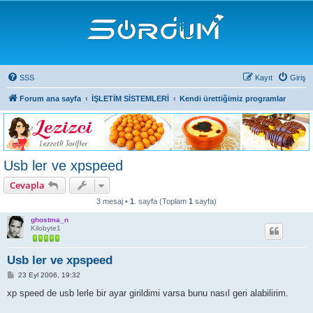
SSS
Kayıt
Giriş
Forum ana sayfa
İŞLETİM SİSTEMLERİ
Kendi ürettiğimiz programlar
Usb ler ve xpspeed
Cevapla
3 mesaj •
1
. sayfa (Toplam
1
sayfa)
ghostma_n
Kilobyte1
Usb ler ve xpspeed
M
23 Eyl 2006, 19:32
e
s
xp speed de usb lerle bir ayar girildimi varsa bunu nasıl geri alabilirim.
a
j