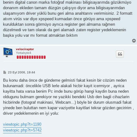
benim digital canon marka fotoğraf makinası biligisayarımda gözükmüyo
donanım ekleden tamam düzgün çalışıyo diyor ama biligisayarımdan
ulaşamıyom driver yüklü bunu geri alma anahtarını verirmisiniz. 2 formatt
atıım virüs var diye xpspeed kurmadan önce görüyo ama xpspeed
kurulduktan sonra görmüyo ayrıca register geri almama rağmen
düzelmedi ve tam olarak da geri alamadı zaten register yedeklemenin
başka yolu var mı format atmaktan bıktım
velociraptor
Yottabyte4
M
23 Eyl 2006, 19:44
e
s
Bu konu daha önce de gündeme gelmisti fakat kesin bir cözüm neden
a
bulunamadi: öncelikle USB lerle alakali hicbir kayit icermiyor , ayrica
j
kayitta hata varsa benim Pc imde bunu görüp hangi kaydin buna neden
oldugunu bulmam gerekiyor ne yazikki bendeki Usb den bagli cihazlarin
hicbirinde (fotograf makinasi, Webcam...) böyle bir durum olusmadi fakat
yinede ben buluttan nem kapar vaziyette kayitlari tekrar gözden geciririm ,
driver yedeklemenin en iyi yolu:
viewtopic.php?t=1190
viewtopic.php?t=5742