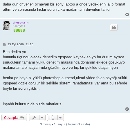
daha dün driverleri olmayan bir sony laptop a önce yedeklerini alip format
attim ve sonrasinda hicbir sorun cikarmadan tüm driverleri tanidi
ghostma_n
Kilobyte1
M
25 Eyl 2006, 21:16
e
s
Ben dedim ya
a
bununla üçüncü olacak denedim xpspeed kaynaklanıyo bu durum ayrıca
j
sürücülerin tamamı yüklü denetim masasında donanım eklede gözüküyo
makina ama bilisayarımda gözükmüyo ve hiç bir şekilde ulaşamıyon
benim pc baya bi yüklü photoshop,autocad,ulead video falan bayağı yüklü
xpspeed gözle görülür bir şekilde sistemi rahatlatması var ama bu seferde
böyle bir sorun çıktı...
inşahh bulursun da bizde rahatlarız
Cevapla
3 mesaj •
1
. sayfa (Toplam
1
sayfa)