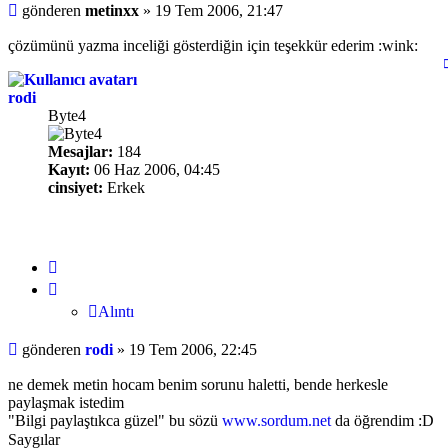
Mesaj
gönderen
metinxx
»
19 Tem 2006, 21:47
çözümünü yazma inceliği gösterdiğin için teşekkür ederim :wink:
rodi
Byte4
Mesajlar:
184
Kayıt:
06 Haz 2006, 04:45
cinsiyet:
Erkek
Alıntı
Alıntı
Mesaj
gönderen
rodi
»
19 Tem 2006, 22:45
ne demek metin hocam benim sorunu haletti, bende herkesle
paylaşmak istedim
"Bilgi paylaştıkca güzel" bu sözü
www.sordum.net
da öğrendim :D
Saygılar