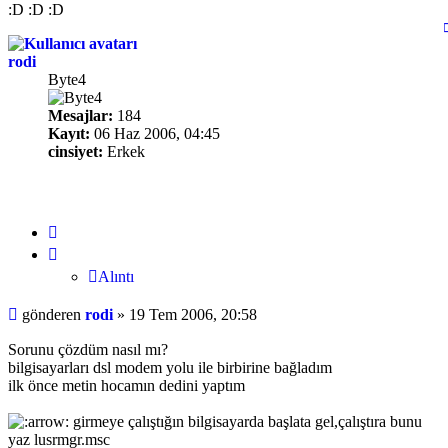
:D :D :D
rodi
Byte4
Mesajlar:
184
Kayıt:
06 Haz 2006, 04:45
cinsiyet:
Erkek
Alıntı
Alıntı
Mesaj
gönderen
rodi
»
19 Tem 2006, 20:58
Sorunu çözdüm nasıl mı?
bilgisayarları dsl modem yolu ile birbirine bağladım
ilk önce metin hocamın dedini yaptım
girmeye çalıştığın bilgisayarda başlata gel,çalıştıra bunu
yaz lusrmgr.msc