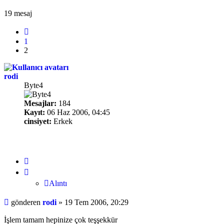
19 mesaj
Önceki
1
2
rodi
Byte4
Mesajlar:
184
Kayıt:
06 Haz 2006, 04:45
cinsiyet:
Erkek
Alıntı
Alıntı
Mesaj
gönderen
rodi
»
19 Tem 2006, 20:29
İşlem tamam hepinize çok teşşekkür