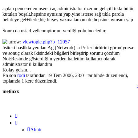
açılan pencereden users i aç administrator üzerine gel çift tıkla bütün
kutuları boşalt,hepsine aynısını yap,yine isterse sağ tıkla parola
belirleye gel+ilerle,hiç birşey yazma tamam de,hepsine aynısını yap
Sonra da ustad velicoraptor un verdiği yolu inceledim
viewtopic.php?p=12057
üstteki baslikta yeralan Ag (Network) ta Pc ler birbirini görmüyorsa:
ve sonuç olarak ikisindeki bilgileri birleştirip sorunu çözdüm
Not:Resimde gösterdiğim yerden hallettim kullanıcı olarak
administrator ü kullandım
Kolay gelsin...
En son
rodi
tarafından 19 Tem 2006, 23:01 tarihinde düzenlendi,
toplamda 1 kere düzenlendi.
metinxx
Alıntı
Alıntı