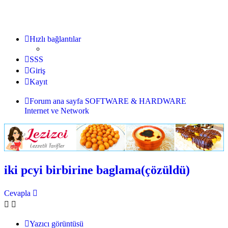
Hızlı bağlantılar
SSS
Giriş
Kayıt
Forum ana sayfa
SOFTWARE & HARDWARE
Internet ve Network
iki pcyi birbirine baglama(çözüldü)
Cevapla
Yazıcı görüntüsü