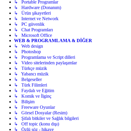
↳ Portable Programlar
↳ Hardware (Donanım)
↳ Ürün şikayetleri
↳ Internet ve Network
↳ PC güvenlik
↳ Chat Programları
↳ Microsoft Office
WEB & PROGRAMLAMA & DİĞER
↳ Web design
↳ Photoshop
↳ Programlama ve Script dilleri
↳ Video sitelerinden paylaşımlar
↳ Türkçe müzik
↳ Yabancı müzik
↳ Belgeseller
↳ Türk Filimleri
↳ Faydalı ve Eğitim
↳ Komik ve İlginç
↳ Bilişim
↳ Freeware Oyunlar
↳ Görsel Dosyalar (Resim)
↳ Şifalı bitkiler ve Sağlık bilgileri
↳ Off topic (konu dışı)
↳ Özlü söz - hikaye