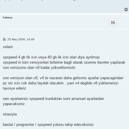
a
j
haksoy
M
25 May 2006, 14:46
e
s
selam
a
j
xpspeed 4 gb lik icin veya 40 gb lik icin olan diye ayrilmaz
xpspeed in tüm versiyonlari birbirine bagli olarak üzerine ilaveler yapilarak
son versiyonu olan v8 kadar yükseltismistir.
son versiyon olan v8, v4 te nazaran daha gelismis ayarlar yapacagindan
pc niz icin cok daha faydali olacaktir . yani v4 degilde v8 yüklemenizi
tavsiye ederiz
ram ayarlarinizi xpspeedi kurduktan sonr amanuel ayarlardan
yapacaksiniz.
sirasiyla
baslat / programlar / xpspeed yolunu takip edeceksiniz