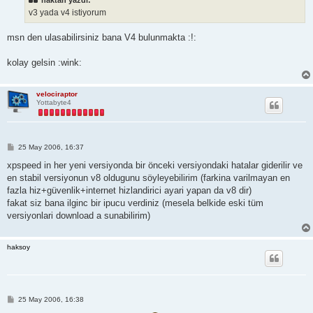
haktan yazdı:
j
v3 yada v4 istiyorum
msn den ulasabilirsiniz bana V4 bulunmakta :!:
kolay gelsin :wink:
velociraptor
Yottabyte4
M
25 May 2006, 16:37
e
s
xpspeed in her yeni versiyonda bir önceki versiyondaki hatalar giderilir ve
a
en stabil versiyonun v8 oldugunu söyleyebilirim (farkina varilmayan en
j
fazla hiz+güvenlik+internet hizlandirici ayari yapan da v8 dir)
fakat siz bana ilginc bir ipucu verdiniz (mesela belkide eski tüm
versiyonlari download a sunabilirim)
haksoy
M
25 May 2006, 16:38
e