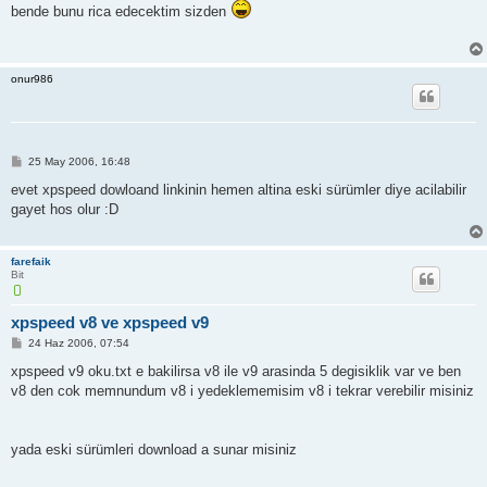
s
bende bunu rica edecektim sizden
a
j
onur986
M
25 May 2006, 16:48
e
s
evet xpspeed dowloand linkinin hemen altina eski sürümler diye acilabilir
a
gayet hos olur :D
j
farefaik
Bit
xpspeed v8 ve xpspeed v9
M
24 Haz 2006, 07:54
e
s
xpspeed v9 oku.txt e bakilirsa v8 ile v9 arasinda 5 degisiklik var ve ben
a
v8 den cok memnundum v8 i yedeklememisim v8 i tekrar verebilir misiniz
j
yada eski sürümleri download a sunar misiniz