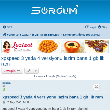
SSS
Kayıt
Giriş
Forum ana sayfa
İŞLETİM SİSTEMLERİ
Kendi ürettiğimiz programlar
xpspeed 3 yada 4 versiyonu lazim bana 1 gb lik
ram
Cevapla
9 mesaj •
1
. sayfa (Toplam
1
sayfa)
haktan
Bit
xpspeed 3 yada 4 versiyonu lazim bana 1 gb lik ram
M
25 May 2006, 14:39
e
s
xpspeed 3 yada 4 versiyonu lazim bana 1 gb lik ram olan icin