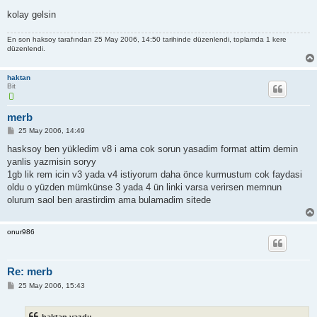
kolay gelsin
En son
haksoy
tarafından 25 May 2006, 14:50 tarihinde düzenlendi, toplamda 1 kere
düzenlendi.
haktan
Bit
merb
M
25 May 2006, 14:49
e
s
hasksoy ben yükledim v8 i ama cok sorun yasadim format attim demin
a
yanlis yazmisin soryy
j
1gb lik rem icin v3 yada v4 istiyorum daha önce kurmustum cok faydasi
oldu o yüzden mümkünse 3 yada 4 ün linki varsa verirsen memnun
olurum saol ben arastirdim ama bulamadim sitede
onur986
Re: merb
M
25 May 2006, 15:43
e
s
a