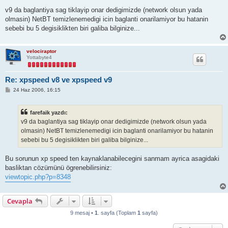
v9 da baglantiya sag tiklayip onar dedigimizde (network olsun yada
olmasin) NetBT temizlenemedigi icin baglanti onarilamiyor bu hatanin
sebebi bu 5 degisiklikten biri galiba bilginize...
velociraptor
Yottabyte4
Re: xpspeed v8 ve xpspeed v9
M
24 Haz 2006, 16:15
e
s
a
farefaik yazdı:
j
v9 da baglantiya sag tiklayip onar dedigimizde (network olsun yada
olmasin) NetBT temizlenemedigi icin baglanti onarilamiyor bu hatanin
sebebi bu 5 degisiklikten biri galiba bilginize...
Bu sorunun xp speed ten kaynaklanabilecegini sanmam ayrica asagidaki
basliktan cözümünü ögrenebilirsiniz:
viewtopic.php?p=8348
Cevapla
9 mesaj •
1
. sayfa (Toplam
1
sayfa)