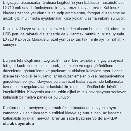
Bilgisayar aksesuarları üreticisi Logitech'in yeni kablosuz masaüstü seti
LX710 çok sayıda fonksiyonu ile hayatınızı kolaylastırıyor. Kablosuz
klavye üzerinde yer alan tuslar, Voip aramalarına, fotograf düzenleme ve
müzik gibi multimedia uygulamaları kısa yoldan ulasma imkanı sunuyor.
Kablosuz klavye ve kablosuz lazer fareden olusan bu özel seti, alıcısını
USB portuna takarak dizüstülerde da kullanmak mümkün. Vista uyumlu
LX710 Kablosuz Masaüstü, özel yumusak tus takımı ile ayrı bir rahatlık
sunuyor.
Bu yeni teknolojili ürün, Logitech'in lazer fare teknolojisini güçlü sayısal
fotograf kontrolleri ile birlestirerek, resimlerin ve diger görüntülerin
düzenleme, görüntüleme ve paylasımını oldukça kolaylastırıyor. Lazer
izleme teknolojisi ile kullanıcılar bu düzenlemeleri piksel hassasiyetinde
gerçeklestirebiliyor. Klavyede bulunan özel tuslar sayesinde kullanıcılar
favori resim uygulamalarını baslatabilir, resimleri döndürebilir, büyütüp,
küçültebilirler. Klavyenin ayrıca, etkin dijital müzik navigasyonu saglayan
kullanıslı bir medya paneli de bulunuyor.
Konforu en üst seviyeye çıkarmak üzere tasarlanan klavyenin aynı
zamanda kullanıcılara tercih ettikleri klavye açısını sunan, üç kademeli
katlanabilir ayakları mevcut.
Ürünün satıs fiyatı ise 95 dolar+KDV
olarak duyuruldu