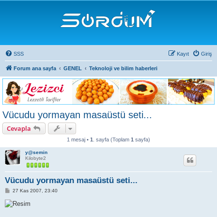
SSS
Kayıt
Giriş
Forum ana sayfa
GENEL
Teknoloji ve bilim haberleri
Vücudu yormayan masaüstü seti...
Cevapla
1 mesaj •
1
. sayfa (Toplam
1
sayfa)
y@semin
Kilobyte2
Vücudu yormayan masaüstü seti...
M
27 Kas 2007, 23:40
e
s
a
j