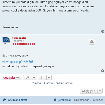
sistemim yukardaki gibi açılırken geç açılıyor ve xp hosgeldiniz
yazısından sonrada seste hafif kırıklıklar oluyor sorunu çözemedim
power suplly degistirdim 300 lük yeni bir tane aldım sorun vardı.
Tesekkürler
velociraptor
Yottabyte4
M
27 Kas 2007, 16:19
e
s
viewtopic.php?t=24698
a
üsttekileri uygulayip xpspeed yükleyin
j
Cevapla
2 mesaj •
1
. sayfa (Toplam
1
sayfa)
Geçiş yap
Forum ana sayfa
Çerezleri sil
Tüm zamanlar
UTC+03:00