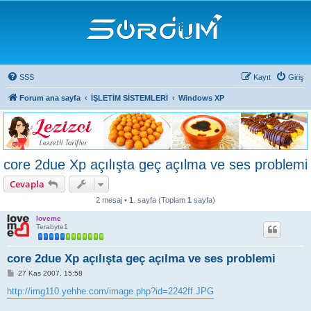
SSS
Kayıt
Giriş
Forum ana sayfa
İŞLETİM SİSTEMLERİ
Windows XP
core 2due Xp açılışta geç açılma ve ses problemi
Cevapla
2 mesaj •
1
. sayfa (Toplam
1
sayfa)
loveme
Terabyte1
core 2due Xp açılışta geç açılma ve ses problemi
M
27 Kas 2007, 15:58
e
s
http://img110.yehhe.com/image.php?id=2242ff.JPG
a
j