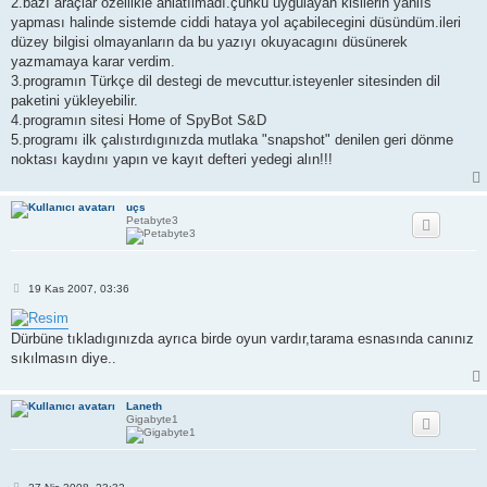
2.bazı araçlar özellikle anlatılmadı.çünkü uygulayan kisilerin yanlıs
yapması halinde sistemde ciddi hataya yol açabilecegini düsündüm.ileri
düzey bilgisi olmayanların da bu yazıyı okuyacagını düsünerek
yazmamaya karar verdim.
3.programın Türkçe dil destegi de mevcuttur.isteyenler sitesinden dil
paketini yükleyebilir.
4.programın sitesi Home of SpyBot S&D
5.programı ilk çalıstırdıgınızda mutlaka "snapshot" denilen geri dönme
noktası kaydını yapın ve kayıt defteri yedegi alın!!!
uçs
Petabyte3
M
19 Kas 2007, 03:36
e
s
a
Dürbüne tıkladıgınızda ayrıca birde oyun vardır,tarama esnasında canınız
j
sıkılmasın diye..
Laneth
Gigabyte1
M