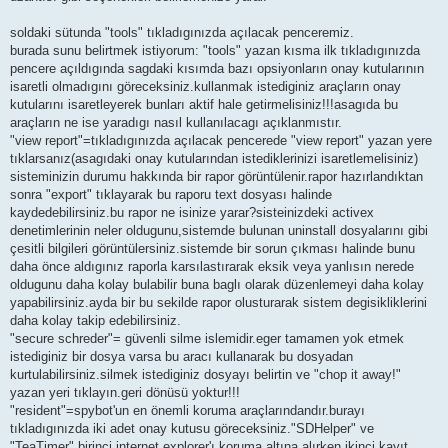
soldaki sütunda "tools" tıkladıgınızda açılacak penceremiz.
burada sunu belirtmek istiyorum: "tools" yazan kısma ilk tıkladıgınızda
pencere açıldıgında sagdaki kısımda bazı opsiyonların onay kutularının
isaretli olmadıgını göreceksiniz.kullanmak istediginiz araçların onay
kutularını isaretleyerek bunları aktif hale getirmelisiniz!!!asagıda bu
araçların ne ise yaradıgı nasıl kullanılacagı açıklanmıstır.
"view report"=tıkladıgınızda açılacak pencerede "view report" yazan yere
tıklarsanız(asagıdaki onay kutularından istediklerinizi isaretlemelisiniz)
sisteminizin durumu hakkında bir rapor görüntülenir.rapor hazırlandıktan
sonra "export" tıklayarak bu raporu text dosyası halinde
kaydedebilirsiniz.bu rapor ne isinize yarar?sisteinizdeki activex
denetimlerinin neler oldugunu,sistemde bulunan uninstall dosyalarını gibi
çesitli bilgileri görüntülersiniz.sistemde bir sorun çıkması halinde bunu
daha önce aldıgınız raporla karsılastırarak eksik veya yanlısın nerede
oldugunu daha kolay bulabilir buna baglı olarak düzenlemeyi daha kolay
yapabilirsiniz.ayda bir bu sekilde rapor olusturarak sistem degisikliklerini
daha kolay takip edebilirsiniz.
"secure schreder"= güvenli silme islemidir.eger tamamen yok etmek
istediginiz bir dosya varsa bu aracı kullanarak bu dosyadan
kurtulabilirsiniz.silmek istediginiz dosyayı belirtin ve "chop it away!"
yazan yeri tıklayın.geri dönüsü yoktur!!!
"resident"=spybot'un en önemli koruma araçlarındandır.burayı
tıkladıgınızda iki adet onay kutusu göreceksiniz."SDHelper" ve
"TeaTimer" birinci internet explorer'ı koruma altına alırken ikinci kayıt