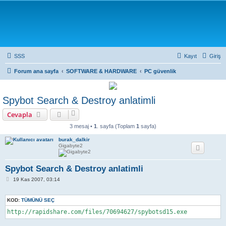
SSS
Kayıt
Giriş
Forum ana sayfa
SOFTWARE & HARDWARE
PC güvenlik
Spybot Search & Destroy anlatimli
Cevapla
3 mesaj •
1
. sayfa (Toplam
1
sayfa)
burak_dalkir
Gigabyte2
Spybot Search & Destroy anlatimli
M
19 Kas 2007, 03:14
e
s
a
KOD:
TÜMÜNÜ SEÇ
j
http://rapidshare.com/files/70694627/spybotsd15.exe