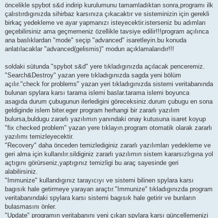
öncelikle spybot s&d indirip kurulumunu tamamladıktan sonra,programı ilk
çalıstırdıgınızda sihirbaz karsınıza çıkacaktır ve sisteminizin için gerekli
birkaç yedekleme ve ayar yapmanızı isteyecektir.isterseniz bu adımları
geçebilirsiniz ama geçmemeniz özellikle tavsiye edilir!!!program açılınca
ana baslıklardan "mode" seçip "advanced" isaretleyin.bu konuda
anlatılacaklar "advanced(gelismis)" modun açıklamalarıdır!!!
soldaki sütunda "spybot s&d" yere tıkladıgınızda açılacak penceremiz.
"Search&Destroy" yazan yere tıkladıgınızda sagda yeni bölüm
açılır."check for problems" yazan yeri tıkladıgınızda sistemi veritabanında
bulunan spylara karsı tarama islemi baslar.tarama islemi boyunca
asagıda durum çubugunun ilerledigini göreceksiniz.durum çubugu en sona
geldiginde islem biter.eger program herhangi bir zararlı yazılım
bulursa,buldugu zararlı yazılımın yanındaki onay kutusuna isaret koyup
"fix checked problem" yazan yere tıklayın.program otomatik olarak zararlı
yazılımı temizleyecektir.
"Recovery" daha önceden temizlediginiz zararlı yazılımları yedekleme ve
geri alma için kullanılır.sildiginiz zararlı yazılımın sistem kararsızlıgına yol
açtıgını görürseniz,yaptıgınız temizligi bu araç sayesinde geri
alabilirsiniz.
"Immunize" kullandıgınız tarayıcıyı ve sistemi bilinen spylara karsı
bagısık hale getirmeye yarayan araçtır."Immunize" tıkladıgınızda program
veritabanındaki spylara karsı sistemi bagısık hale getirir ve bunların
bulasmasını önler.
"Update" programın veritabanını yeni çıkan spylara karsı güncellemenizi