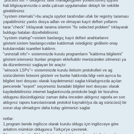
"process list"= bildigimiz task manager(görev yöneticisinin) spybot
hali.bilgisayarınızda o anda çalısan uygulamaları detaylı bir sekilde
görebilirsiniz.
"system internals"=bu araçla spybot tarafından ufak bir registry taraması
yapabilirsiniz.yanlıs dosya adları ve olmayan kayıt defteri yollarını
tarar."check" tıklayarak tarama islemini "fix selected problem" tıklayarak
buldugu hataları düzeltebilirsiniz.
"system startup"=sistem baslangıç kayıt defteri anahtarlarını
gösterir.sistem baslangıcından kaldırmak istediginiz girdilerin onay
kutularındaki isaretleri kaldırın.
"uninstall info"= sisteminizde kurulu programların "kaldırma bilgilerini"
gösterir.isterseniz bunları program ekle/kaldır menüsünden silmenizi ya
da düzenlemnizi saglayan bir araçtır.
"winsock LSPs"= sisteminizde kurulu iletisim protokolleri ve ag
sürücülerinin listesini gösterir ve bunlar hakkında bilgi verir.ayrıca bu
bilgileri text dosyası olarak kaydetmenizi saglar.tıkladıgınızda açılan
pencerede "export" seçerseniz buradaki bilgileri text dosyası olarak
kaydedebilirsiniz.internet baglantınızda protokole baglı bir bozulma
oldugunu düsündügünüz zaman daha önceden aldıgınız raporla en son
aldıgınız raporu karsılastırarak protokol kaynaklı(ya da ag sürücüsü) bir
sorun olup olmadıgını daha kolay görmenizi saglar.
notlar:
1.program bende ingilizce olarak kurulu oldugu için ingilizceye göre
anlattım.mümkün oldugunca Türkçe'ye çevirerek.