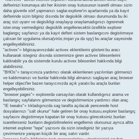
defterinizi korumaya alır.her ikisinin onay kutusunun isaretli olması sizin
daha güvenle sörf yapmanızı saglar.explorer'ın ayarlarında ya da kayıt
defterinde sizin bilginiz dısında bir degisiklik olması durumunda bu iki
araç sizi uyarır ve degisikligi onaylayıp onaylamadıgınızı ögrenmek
ister.onay vermediginiz degisiklik engellenecektir.özellikle explorer
baglangıç sayfanızı ya da kayıt defteri sistem baslangıcını degistirmeye
çalısan bir uygulama olursa(virüs,trojan ya da spy) bu araçlar sayesinde
engelleyebilirsiniz.
"activex"= bilgisayarınızdaki activex eklentilerini gösterir.bu aracı
kullanarak isteginiz dısında sisteminize giren activex bilesenlerini
kaldırabilir ya da sistemde kurulu activex bilesenleri hakkında bilgi
alabilirsiniz.
"BHOs"= tarayıcınıza yardımcı olarak eklemlenen yazılımları görmenizi
ve kaldırmanızı ve bunlar hakkında bilgi almanızı saglayan araç.browser
helper object'ler bazen tarayıcınızda açık yaratır.bu araçla bunları
engelleyebilirsiniz.
"browser pages"= explorerda varsayılan olarak kullandıgınız arama ve
baslangıç sayfalarını görmenize ve degistirmenize yardımcı olan araç.
"IE tweaks"= tıkladıgınızda sag tarafta açılacak pencerede host
dosyalarınızı "salt okunur" hale getiren bir onay kutusu,explorer baslangıç
sayfasını degistirmeye kapatan bir onay kutusu göreceksiniz.bunları
isaretlerseniz bunların degistirilmelerini engellemis olursunuz.ayrıca altta
internet explorer "tepe" yazısını da sizin istediginiz bir yazıya
çevirmenize yarayan küçük bir araç satırı vardır.