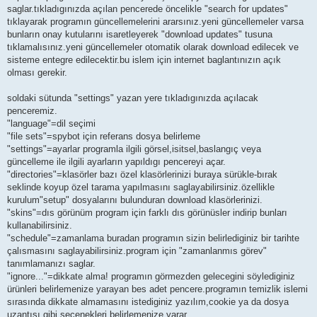
saglar.tıkladıgınızda açılan pencerede öncelikle "search for updates"
tıklayarak programın güncellemelerini ararsınız.yeni güncellemeler varsa
bunların onay kutularını isaretleyerek "download updates" tusuna
tıklamalısınız.yeni güncellemeler otomatik olarak download edilecek ve
sisteme entegre edilecektir.bu islem için internet baglantınızın açık
olması gerekir.
soldaki sütunda "settings" yazan yere tıkladıgınızda açılacak
penceremiz.
"language"=dil seçimi
"file sets"=spybot için referans dosya belirleme
"settings"=ayarlar programla ilgili görsel,isitsel,baslangıç veya
güncelleme ile ilgili ayarların yapıldıgı pencereyi açar.
"directories"=klasörler bazı özel klasörlerinizi buraya sürükle-bırak
seklinde koyup özel tarama yapılmasını saglayabilirsiniz.özellikle
kurulum"setup" dosyalarını bulunduran download klasörlerinizi.
"skins"=dıs görünüm program için farklı dıs görünüsler indirip bunları
kullanabilirsiniz.
"schedule"=zamanlama buradan programın sizin belirlediginiz bir tarihte
çalısmasını saglayabilirsiniz.program için "zamanlanmıs görev"
tanımlamanızı saglar.
"ignore..."=dikkate alma! programın görmezden gelecegini söylediginiz
ürünleri belirlemenize yarayan bes adet pencere.programın temizlik islemi
sırasında dikkate almamasını istediginiz yazılım,cookie ya da dosya
uzantısı gibi seçenekleri belirlemenize yarar.