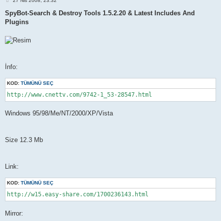
27 Nis 2008, 23:32
e
s
SpyBot-Search & Destroy Tools 1.5.2.20 & Latest Includes And
a
Plugins
j
İnfo:
KOD:
TÜMÜNÜ SEÇ
http://www.cnettv.com/9742-1_53-28547.html
Windows 95/98/Me/NT/2000/XP/Vista
Size 12.3 Mb
Link:
KOD:
TÜMÜNÜ SEÇ
http://w15.easy-share.com/1700236143.html
Mirror: