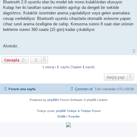
Bluetooth 2.0 uyumlu olan bu model tek mono kulaklıkdan olusuyor.
Kulagı her iki taraftan saran modelin agırlıgı da dengeli bir sekilde
dagıtılmıs. Kulaklık üzerinden arama yapılabiliyor veya gelen aramalara
cevap verilebiliyor. Bluetooth uyumlu cihazlarla otomatik eslesme yapan
cihaz sesli arama özelligine de sahip. Konusma süresi 8 saat olan ürünün
bekleme süresi 360 saate (15 gün) kadar çıkabiliyor.
Alıntıdır..
Cevapla
1 mesaj •
1
. sayfa (Toplam
1
sayfa)
Geçiş yap
Forum ana sayfa
Çerezleri sil
Tüm zamanlar
UTC+03:00
Powered by
phpBB
® Forum Software © phpBB Limited
Türkçe çeviri:
phpBB Türkiye
&
Türkiye Forum
Gizlilik
|
Koşullar