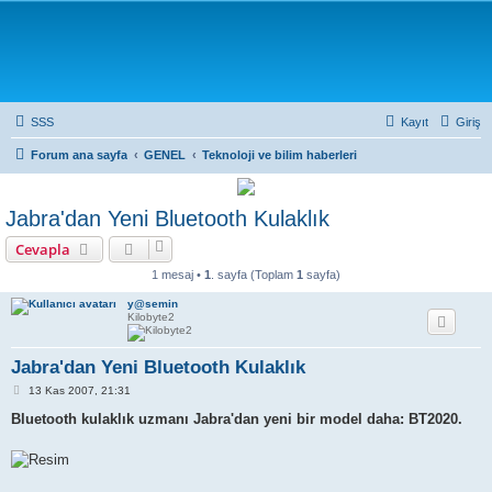
SSS
Kayıt
Giriş
Forum ana sayfa
GENEL
Teknoloji ve bilim haberleri
Jabra'dan Yeni Bluetooth Kulaklık
Cevapla
1 mesaj •
1
. sayfa (Toplam
1
sayfa)
y@semin
Kilobyte2
Jabra'dan Yeni Bluetooth Kulaklık
M
13 Kas 2007, 21:31
e
s
Bluetooth kulaklık uzmanı Jabra'dan yeni bir model daha: BT2020.
a
j