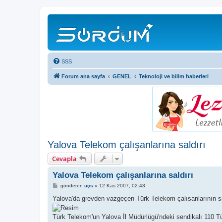
SSS
Forum ana sayfa
GENEL
Teknoloji ve bilim haberleri
Yalova Telekom çalışanlarına saldırı
Cevapla
Yalova Telekom çalışanlarına saldırı
M
gönderen
uçs
»
12 Kas 2007, 02:43
e
s
Yalova'da grevden vazgeçen Türk Telekom çalısanlarının sa
a
j
Türk Telekom'un Yalova İl Müdürlügü'ndeki sendikalı 110 Tü