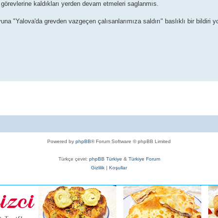
ve görevlerine kaldıkları yerden devam etmeleri saglanmıs.
a "Yalova'da grevden vazgeçen çalısanlarımıza saldırı" baslıklı bir bildiri 
Powered by
phpBB
® Forum Software © phpBB Limited
Türkçe çeviri:
phpBB Türkiye
&
Türkiye Forum
Gizlilik
|
Koşullar