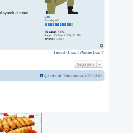
yollayarak duruma
uçs
Petabyte3
Mesajlar:
7801
Kayıt:
15 Mar 2006, 18:06
cinsiyet:
Erkek
B
a
1 mesaj •
1
. sayfa (Toplam
1
sayfa)
ş
a
d
Geçiş yap
ö
n
Çerezleri sil
Tüm zamanlar
UTC+03:00