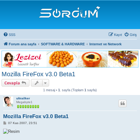
SSS
Kayıt
Giriş
Forum ana sayfa
SOFTWARE & HARDWARE
Internet ve Network
Mozilla FireFox v3.0 Beta1
Cevapla
1 mesaj •
1
. sayfa (Toplam
1
sayfa)
ultrailker
Megabyte1
Mozilla FireFox v3.0 Beta1
M
07 Kas 2007, 23:51
e
s
a
j