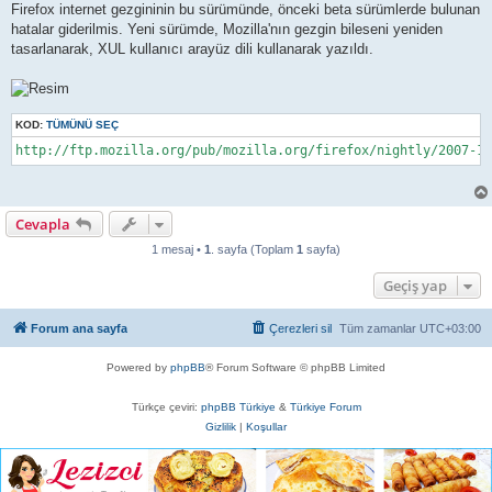
Firefox internet gezgininin bu sürümünde, önceki beta sürümlerde bulunan
hatalar giderilmis. Yeni sürümde, Mozilla'nın gezgin bileseni yeniden
tasarlanarak, XUL kullanıcı arayüz dili kullanarak yazıldı.
KOD:
TÜMÜNÜ SEÇ
http://ftp.mozilla.org/pub/mozilla.org/firefox/nightly/2007-1
Cevapla
1 mesaj •
1
. sayfa (Toplam
1
sayfa)
Geçiş yap
Forum ana sayfa
Çerezleri sil
Tüm zamanlar
UTC+03:00
Powered by
phpBB
® Forum Software © phpBB Limited
Türkçe çeviri:
phpBB Türkiye
&
Türkiye Forum
Gizlilik
|
Koşullar