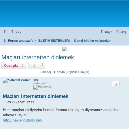
SSS
Kayıt
Giriş
Forum ana sayfa
İŞLETİM SİSTEMLERİ
Genel bilgiler ve ipuçları
Maçları internetten dinlemek
Cevapla
3 mesaj •
1
. sayfa (Toplam
1
sayfa)
uçs
Petabyte3
Maçları internetten dinlemek
M
05 Kas 2007, 17:37
e
s
Hem maçları dinliyeyim hemde foruma takılayım diyorsanız asagıdaki
a
adrese tılayın:
j
http://naklenfutbol.com/