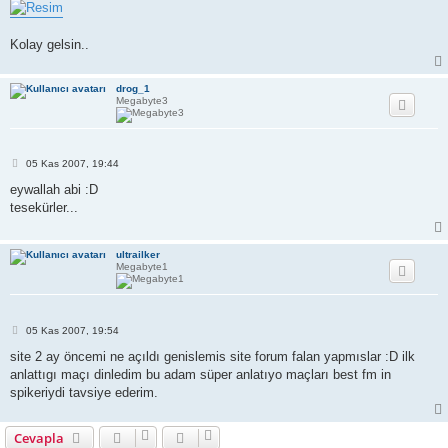
Kolay gelsin..
drog_1
Megabyte3
M
05 Kas 2007, 19:44
e
s
eywallah abi :D
a
tesekürler...
j
ultrailker
Megabyte1
M
05 Kas 2007, 19:54
e
s
site 2 ay öncemi ne açıldı genislemis site forum falan yapmıslar :D ilk
a
anlattıgı maçı dinledim bu adam süper anlatıyo maçları best fm in
j
spikeriydi tavsiye ederim.
Cevapla