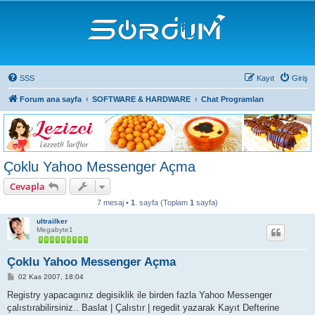
SSS
Kayıt
Giriş
Forum ana sayfa
SOFTWARE & HARDWARE
Chat Programları
Çoklu Yahoo Messenger Açma
Cevapla
7 mesaj •
1
. sayfa (Toplam
1
sayfa)
ultrailker
Megabyte1
Çoklu Yahoo Messenger Açma
M
02 Kas 2007, 18:04
e
s
Registry yapacagınız degisiklik ile birden fazla Yahoo Messenger
a
çalıstırabilirsiniz.. Baslat | Çalıstır | regedit yazarak Kayıt Defterine
j