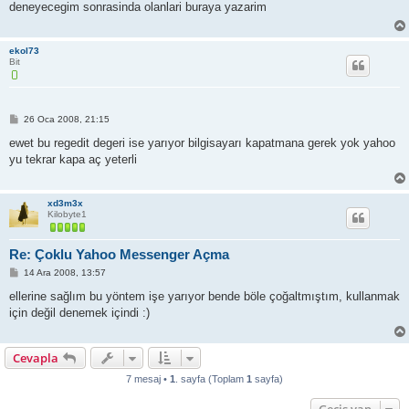
deneyecegim sonrasinda olanlari buraya yazarim
j
ekol73
Bit
M
26 Oca 2008, 21:15
e
s
ewet bu regedit degeri ise yarıyor bilgisayarı kapatmana gerek yok yahoo
a
yu tekrar kapa aç yeterli
j
xd3m3x
Kilobyte1
Re: Çoklu Yahoo Messenger Açma
M
14 Ara 2008, 13:57
e
s
ellerine sağlım bu yöntem işe yarıyor bende böle çoğaltmıştım, kullanmak
a
için değil denemek içindi :)
j
Cevapla
7 mesaj •
1
. sayfa (Toplam
1
sayfa)
Geçiş yap