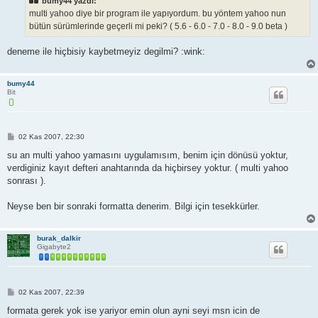
bumy44 yazdı:
j
multi yahoo diye bir program ile yapıyordum. bu yöntem yahoo nun
bütün sürümlerinde geçerli mi peki? ( 5.6 - 6.0 - 7.0 - 8.0 - 9.0 beta )
deneme ile hiçbisiy kaybetmeyiz degilmi? :wink:
bumy44
Bit
M
02 Kas 2007, 22:30
e
s
su an multi yahoo yamasını uygulamısım, benim için dönüsü yoktur,
a
verdiginiz kayıt defteri anahtarında da hiçbirsey yoktur. ( multi yahoo
j
sonrası ).
Neyse ben bir sonraki formatta denerim. Bilgi için tesekkürler.
burak_dalkir
Gigabyte2
M
02 Kas 2007, 22:39
e
s
formata gerek yok ise yariyor emin olun ayni seyi msn icin de
a