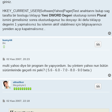
giriniz.
HKEY_CURRENT_USER|Software|Yahoo|Pager|Test anahtarını bulup sag
tarafta bir boslugu tıklayıp
Yeni DWORD Degeri
olusturup ismini
Plural
ismini girmelisiniz sonra olusturdugunuz bu dosyayı iki defa tıklayıp
degerini 1 yapmalısınız bu islemin aktif olabilmesi için bilgisayarınızı
yeniden açıp kapatmalısınız..
bumy44
Bit
M
02 Kas 2007, 20:23
e
s
multi yahoo diye bir program ile yapıyordum. bu yöntem yahoo nun bütün
a
sürümlerinde geçerli mi peki? ( 5.6 - 6.0 - 7.0 - 8.0 - 9.0 beta )
j
ultrailker
Megabyte1
M
02 Kas 2007, 22:18
e
s
a