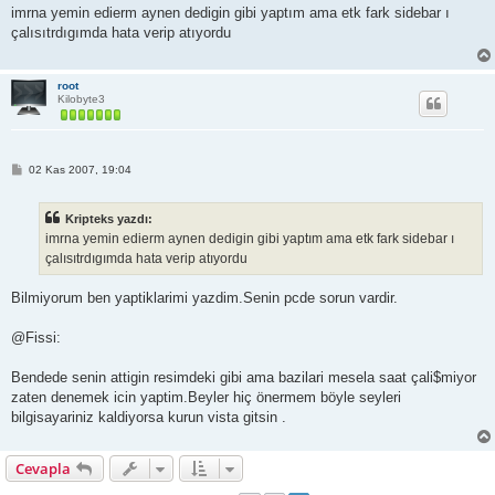
s
imrna yemin edierm aynen dedigin gibi yaptım ama etk fark sidebar ı
a
çalısıtrdıgımda hata verip atıyordu
j
root
Kilobyte3
M
02 Kas 2007, 19:04
e
s
a
Kripteks yazdı:
j
imrna yemin edierm aynen dedigin gibi yaptım ama etk fark sidebar ı
çalısıtrdıgımda hata verip atıyordu
Bilmiyorum ben yaptiklarimi yazdim.Senin pcde sorun vardir.
@Fissi:
Bendede senin attigin resimdeki gibi ama bazilari mesela saat çali$miyor
zaten denemek icin yaptim.Beyler hiç önermem böyle seyleri
bilgisayariniz kaldiyorsa kurun vista gitsin .
Cevapla