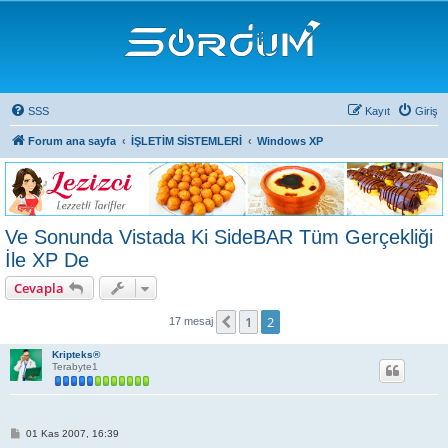
SSS
Kayıt
Giriş
Forum ana sayfa
İŞLETİM SİSTEMLERİ
Windows XP
Ve Sonunda Vistada Ki SideBAR Tüm Gerçekliği
İle XP De
Cevapla
1
2
Önceki
17 mesaj
Kripteks®
Terabyte1
M
01 Kas 2007, 16:39
e