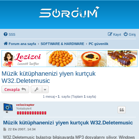
SSS
Kayıt
Giriş
Forum ana sayfa
SOFTWARE & HARDWARE
PC güvenlik
Müzik kütüphanenizi yiyen kurtçuk
W32.Deletemusic
Cevapla
1 mesaj •
1
. sayfa (Toplam
1
sayfa)
velociraptor
Yottabyte4
Müzik kütüphanenizi yiyen kurtçuk W32.Deletemusic
M
22 Eki 2007, 14:34
e
s
W32.Deletemusic bulastıgı bilgisayarda MP3 dosyalarını siliyor. Windows