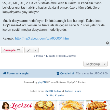
a
95, 98, ME, XP, 2003 ve Vista'da etkili olan bu kurtçuk kendisini flash
j
bellekler gibi tasınabilir cihazlar da dahil olmak üzere tüm sürücülere
kopyalayarak yayılabilyor.
Müzik dosyalarını hedefleyen ilk kötü amaçlı kod bu degil. Daha önce
Troj/Erazer-A adı verilen bir truva atı da geçen sene MP3 dosyalarını da
içeren çesitli medya dosyalarını hedefliyordu.
Kaynak:
http://mp3.about.com/b/a/000004.htm
Cevapla
1 mesaj •
1
. sayfa (Toplam
1
sayfa)
Geçiş yap
Forum ana sayfa
Çerezleri sil
Tüm zamanlar
UTC+03:00
Powered by
phpBB
® Forum Software © phpBB Limited
Türkçe çeviri:
phpBB Türkiye
&
Türkiye Forum
Gizlilik
|
Koşullar