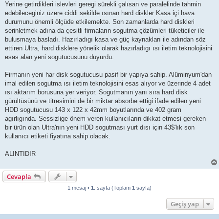
Yerine getirdikleri islevleri geregi sürekli çalısan ve paralelinde tahmin
edebileceginiz üzere ciddi sekilde ısınan hard diskler Kasa içi hava
durumunu önemli ölçüde etkilemekte. Son zamanlarda hard diskleri
serinletmek adına da çesitli firmaların sogutma çözümleri tüketiciler ile
bulusmaya basladı. Hazırladıgı kasa ve güç kaynakları ile adından söz
ettiren Ultra, hard disklere yönelik olarak hazırladıgı ısı iletim teknolojisini
esas alan yeni sogutucusunu duyurdu.
Firmanın yeni har disk sogutucusu pasif bir yapıya sahip. Alüminyum'dan
imal edilen sogutma ısı iletim teknolojisini esas alıyor ve üzerinde 4 adet
ısı aktarım borusuna yer veriyor. Sogutmanın yanı sıra hard disk
gürültüsünü ve titresimini de bir miktar absorbe ettigi ifade edilen yeni
HDD sogutucusu 143 x 122 x 42mm boyutlarında ve 402 gram
agırlıgında. Sessizlige önem veren kullanıcıların dikkat etmesi gereken
bir ürün olan Ultra'nın yeni HDD sogutması yurt dısı için 43$'lık son
kullanıcı etiketi fiyatına sahip olacak.
ALINTIDIR
Cevapla
1 mesaj •
1
. sayfa (Toplam
1
sayfa)
Geçiş yap