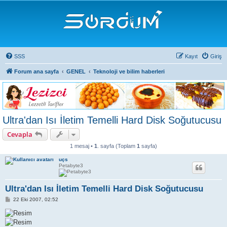
SSS
Kayıt
Giriş
Forum ana sayfa
GENEL
Teknoloji ve bilim haberleri
Ultra'dan Isı İletim Temelli Hard Disk Soğutucusu
Cevapla
1 mesaj •
1
. sayfa (Toplam
1
sayfa)
uçs
Petabyte3
Ultra'dan Isı İletim Temelli Hard Disk Soğutucusu
M
22 Eki 2007, 02:52
e
s
a
j