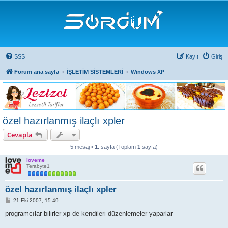
SSS
Kayıt
Giriş
Forum ana sayfa
İŞLETİM SİSTEMLERİ
Windows XP
özel hazırlanmış ilaçlı xpler
Cevapla
5 mesaj •
1
. sayfa (Toplam
1
sayfa)
loveme
Terabyte1
özel hazırlanmış ilaçlı xpler
M
21 Eki 2007, 15:49
e
s
programcılar bilirler xp de kendileri düzenlemeler yaparlar
a
j