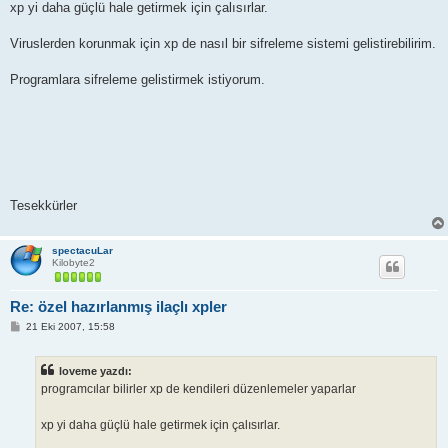
xp yi daha güçlü hale getirmek için çalısırlar.
Viruslerden korunmak için xp de nasıl bir sifreleme sistemi gelistirebilirim.
Programlara sifreleme gelistirmek istiyorum.
Tesekkürler
spectacuLar
Kilobyte2
Re: özel hazırlanmış ilaçlı xpler
M
21 Eki 2007, 15:58
e
s
a
loveme yazdı:
j
programcılar bilirler xp de kendileri düzenlemeler yaparlar
xp yi daha güçlü hale getirmek için çalısırlar.