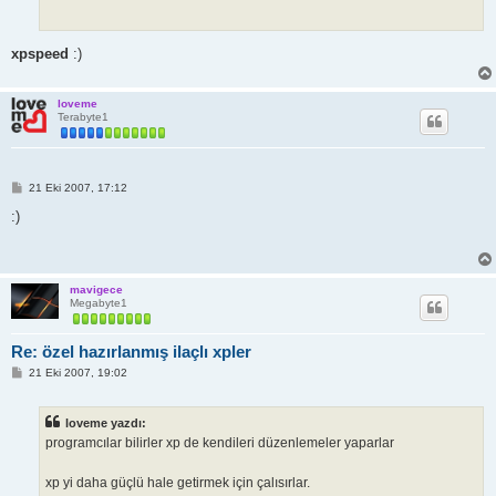
xpspeed
:)
loveme
Terabyte1
M
21 Eki 2007, 17:12
e
s
:)
a
j
mavigece
Megabyte1
Re: özel hazırlanmış ilaçlı xpler
M
21 Eki 2007, 19:02
e
s
a
loveme yazdı:
j
programcılar bilirler xp de kendileri düzenlemeler yaparlar
xp yi daha güçlü hale getirmek için çalısırlar.