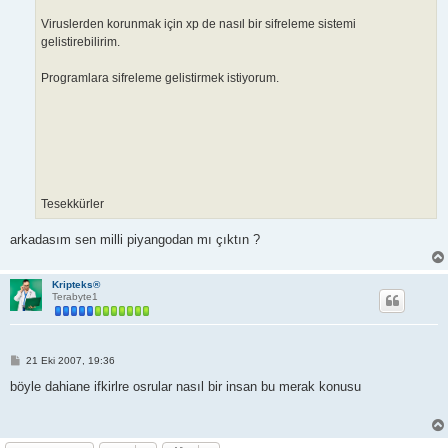
Viruslerden korunmak için xp de nasıl bir sifreleme sistemi
gelistirebilirim.
Programlara sifreleme gelistirmek istiyorum.
Tesekkürler
arkadasım sen milli piyangodan mı çıktın ?
Kripteks®
Terabyte1
M
21 Eki 2007, 19:36
e
s
böyle dahiane ifkirlre osrular nasıl bir insan bu merak konusu
a
j