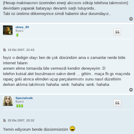
(Hesap makinasının üzerinden enerji alıcısını söküp telefona takmıstım)
devirdaim yaparak bataryayı devamlı sarjlı tutuyordu..
Tabi isi üretime dökemeyince simdi haberini okur durumdayız..
oktus_89
Byte1
M
19 Eki 2007, 22:43
e
s
feyiz o dedigin olayı ben de çok düsündüm ama o zamanlar nerde böle
a
internet falann
j
annem elime tornavida bile vermezdi kendim deneyeyim :D
telefon kutsal alet bozulmasın sakın derdi ... gittim.. maça fb gs maçında
rapaiç golü atınca elimden uçup parçalanmıstıı sunu nasıl düzeltirim
derken aklıma takılmıstı hahaha :wink: hahaha :wink: hahaha
Specialcafe
Byte3
M
20 Eki 2007, 20:32
e
s
Yemin ediyorum bende düsünmüstüm
a