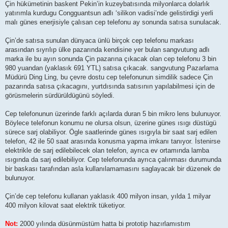
Çin hükümetinin baskent Pekin’in kuzeybatısında milyonlarca dolarlık
yatırımla kurdugu Congguantsun adlı ‘silikon vadisi’nde gelistirdigi yerli
malı günes enerjisiyle çalısan cep telefonu ay sonunda satısa sunulacak.
Çin’de satısa sunulan dünyaca ünlü birçok cep telefonu markası
arasından sıyrılıp ülke pazarında kendisine yer bulan sangvutung adlı
marka ile bu ayın sonunda Çin pazarına çıkacak olan cep telefonu 3 bin
980 yuandan (yaklasık 691 YTL) satısa çıkacak. sangvutung Pazarlama
Müdürü Ding Ling, bu çevre dostu cep telefonunun simdilik sadece Çin
pazarında satısa çıkacagını, yurtdısında satısının yapılabilmesi için de
görüsmelerin sürdürüldügünü söyledi.
Cep telefonunun üzerinde farklı açılarda duran 5 bin mikro lens bulunuyor.
Böylece telefonun konumu ne olursa olsun, üzerine günes ısıgı düstügü
sürece sarj olabiliyor. Ögle saatlerinde günes ısıgıyla bir saat sarj edilen
telefon, 42 ile 50 saat arasında konusma yapma imkanı tanıyor. İstenirse
elektrikle de sarj edilebilecek olan telefon, ayrıca ev ortamında lamba
ısıgında da sarj edilebiliyor. Cep telefonunda ayrıca çalınması durumunda
bir baskası tarafından asla kullanılamamasını saglayacak bir düzenek de
bulunuyor.
Çin’de cep telefonu kullanan yaklasık 400 milyon insan, yılda 1 milyar
400 milyon kilovat saat elektrik tüketiyor.
Not:
2000 yılında düsünmüstüm hatta bi prototip hazırlamıstım