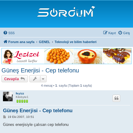
SSS
Kayıt
Giriş
Forum ana sayfa
GENEL
Teknoloji ve bilim haberleri
Güneş Enerjisi - Cep telefonu
Cevapla
4 mesaj •
1
. sayfa (Toplam
1
sayfa)
feyizz
Kilobyte1
Güneş Enerjisi - Cep telefonu
M
19 Eki 2007, 10:51
e
s
Günes enerjisiyle çalısan cep telefonu
a
j