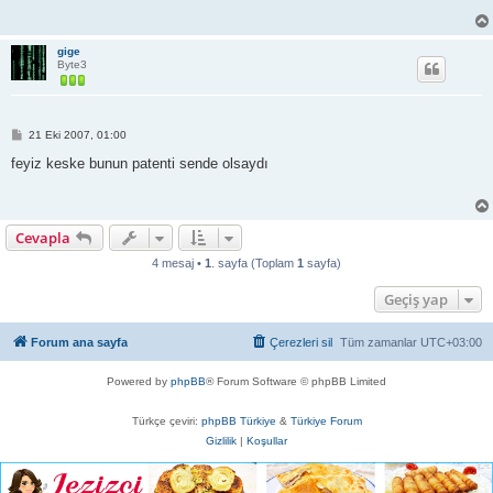
j
gige
Byte3
M
21 Eki 2007, 01:00
e
s
feyiz keske bunun patenti sende olsaydı
a
j
Cevapla
4 mesaj •
1
. sayfa (Toplam
1
sayfa)
Geçiş yap
Forum ana sayfa
Çerezleri sil
Tüm zamanlar
UTC+03:00
Powered by
phpBB
® Forum Software © phpBB Limited
Türkçe çeviri:
phpBB Türkiye
&
Türkiye Forum
Gizlilik
|
Koşullar