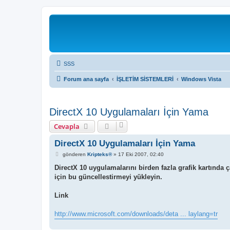
SSS
Forum ana sayfa
İŞLETİM SİSTEMLERİ
Windows Vista
DirectX 10 Uygulamaları İçin Yama
Cevapla
DirectX 10 Uygulamaları İçin Yama
M
gönderen
Kripteks®
»
17 Eki 2007, 02:40
e
s
DirectX 10 uygulamalarını birden fazla grafik kartında 
a
için bu güncellestirmeyi yükleyin.
j
Link
http://www.microsoft.com/downloads/deta ... laylang=tr