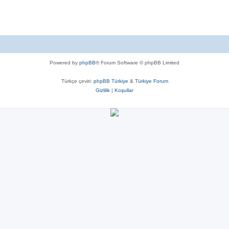
Powered by
phpBB
® Forum Software © phpBB Limited
Türkçe çeviri:
phpBB Türkiye
&
Türkiye Forum
Gizlilik
|
Koşullar