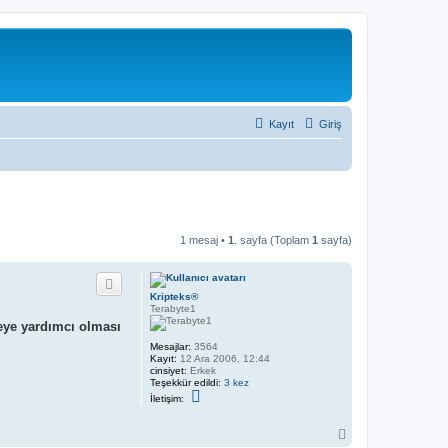
Kayıt
Giriş
1 mesaj •
1
. sayfa (Toplam
1
sayfa)
Kripteks®
Terabyte1
meye yardımcı olması
Mesajlar:
3564
Kayıt:
12 Ara 2006, 12:44
cinsiyet:
Erkek
Teşekkür edildi:
3 kez
İ
İletişim:
l
e
t
B
i