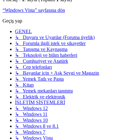
“Windows Vista” sayfasına dön
Geçiş yap
GENEL
↳ Duyuru ve Uyarılar (Foruma üyelik)
↳ Forumla ilgili istek ve şikayetler
↳ Tanışma ve Kaynaşma
↳ Teknoloji ve bilim haberleri
↳ Cumhuriyet ve Atatürk
↳ Cep telefonları
↳ Bayanlar için + Aşk Sevgi ve Magazin
↳ Yemek Tatlı ve Pasta
↳ Kitap
↳ Yemek mekanları tanıtımı
↳ Elektrik ve elektronik
İŞLETİM SİSTEMLERİ
↳ Windows 12
↳ Windows 11
↳ Windows 10
↳ Windows 8 ve 8.1
↳ Windows 7
↳ Windows Vista