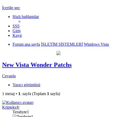
İçeriğe geç
Hızlı bağlantılar
SSS
Giriş
Kayıt
Forum ana sayfa
İŞLETİM SİSTEMLERİ
Windows Vista
New Vista Wonder Patchs
Cevapla
Yazıcı görüntüsü
1 mesaj •
1
. sayfa (Toplam
1
sayfa)
Kripteks®
Terabyte1