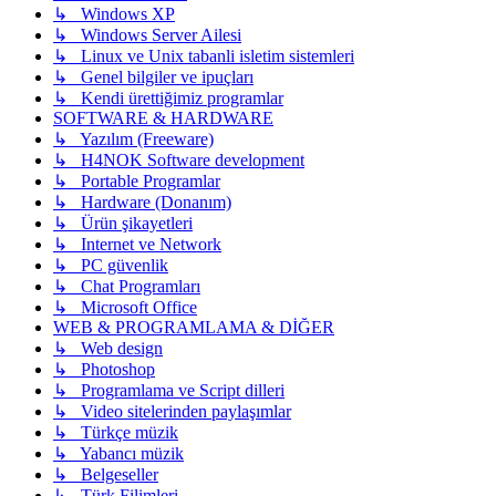
↳ Windows XP
↳ Windows Server Ailesi
↳ Linux ve Unix tabanli isletim sistemleri
↳ Genel bilgiler ve ipuçları
↳ Kendi ürettiğimiz programlar
SOFTWARE & HARDWARE
↳ Yazılım (Freeware)
↳ H4NOK Software development
↳ Portable Programlar
↳ Hardware (Donanım)
↳ Ürün şikayetleri
↳ Internet ve Network
↳ PC güvenlik
↳ Chat Programları
↳ Microsoft Office
WEB & PROGRAMLAMA & DİĞER
↳ Web design
↳ Photoshop
↳ Programlama ve Script dilleri
↳ Video sitelerinden paylaşımlar
↳ Türkçe müzik
↳ Yabancı müzik
↳ Belgeseller
↳ Türk Filimleri