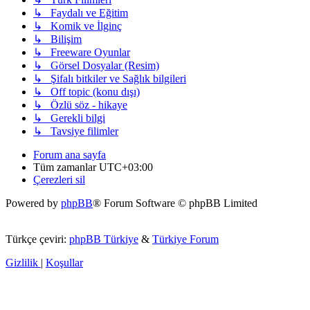
↳ Faydalı ve Eğitim
↳ Komik ve İlginç
↳ Bilişim
↳ Freeware Oyunlar
↳ Görsel Dosyalar (Resim)
↳ Şifalı bitkiler ve Sağlık bilgileri
↳ Off topic (konu dışı)
↳ Özlü söz - hikaye
↳ Gerekli bilgi
↳ Tavsiye filimler
Forum ana sayfa
Tüm zamanlar
UTC+03:00
Çerezleri sil
Powered by
phpBB
® Forum Software © phpBB Limited
Türkçe çeviri:
phpBB Türkiye
&
Türkiye Forum
Gizlilik
|
Koşullar