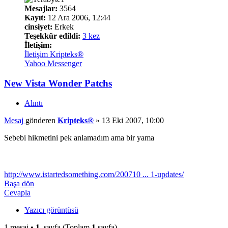
Mesajlar:
3564
Kayıt:
12 Ara 2006, 12:44
cinsiyet:
Erkek
Teşekkür edildi:
3 kez
İletişim:
İletişim Kripteks®
Yahoo Messenger
New Vista Wonder Patchs
Alıntı
Mesaj
gönderen
Kripteks®
»
13 Eki 2007, 10:00
Sebebi hikmetini pek anlamadım ama bir yama
http://www.istartedsomething.com/200710 ... 1-updates/
Başa dön
Cevapla
Yazıcı görüntüsü
1 mesaj •
1
. sayfa (Toplam
1
sayfa)