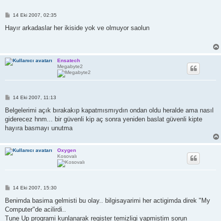
M
14 Eki 2007, 02:35
e
s
Hayır arkadaslar her ikiside yok ve olmuyor saolun
a
j
Ensatech
Megabyte2
M
14 Eki 2007, 11:13
e
s
Belgelerimi açık bırakakıp kapatmısmıydın ondan oldu heralde ama nasıl
a
giderecez hnm... bir güvenli kip aç sonra yeniden baslat güvenli kipte
j
hayıra basmayı unutma
Oxygen
Kosovalı
M
14 Eki 2007, 15:30
e
s
Benimda basima gelmisti bu olay.. bilgisayarimi her actigimda direk "My
a
Computer"de acilirdi..
j
Tune Up programi kunlanarak register temizligi yapmistim sorun