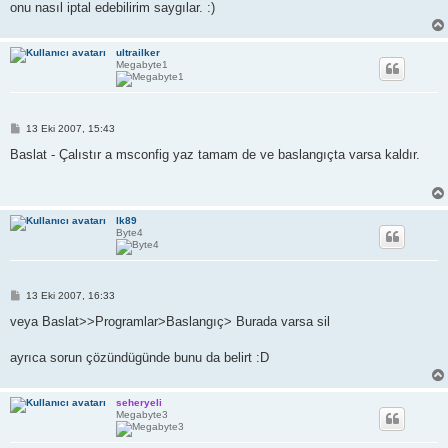
onu nasıl iptal edebilirim saygılar. :)
ultrailker
Megabyte1
M
13 Eki 2007, 15:43
e
s
Baslat - Çalıstır a msconfig yaz tamam de ve baslangıçta varsa kaldır.
a
j
lk89
Byte4
M
13 Eki 2007, 16:33
e
s
veya Baslat>>Programlar>Baslangıç> Burada varsa sil
a
j
ayrıca sorun çözündügünde bunu da belirt :D
seheryeli
Megabyte3