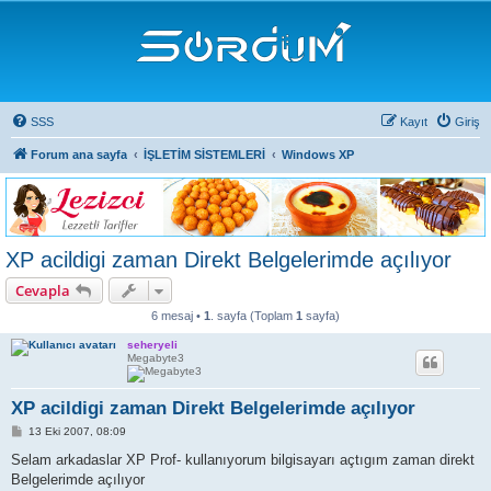
SSS
Kayıt
Giriş
Forum ana sayfa
İŞLETİM SİSTEMLERİ
Windows XP
XP acildigi zaman Direkt Belgelerimde açılıyor
Cevapla
6 mesaj •
1
. sayfa (Toplam
1
sayfa)
seheryeli
Megabyte3
XP acildigi zaman Direkt Belgelerimde açılıyor
M
13 Eki 2007, 08:09
e
s
Selam arkadaslar XP Prof- kullanıyorum bilgisayarı açtıgım zaman direkt
a
Belgelerimde açılıyor
j